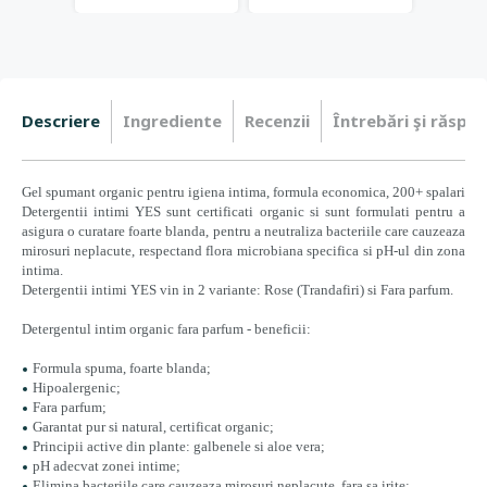
Descriere
Ingrediente
Recenzii
Întrebări şi răspun
Gel spumant organic pentru igiena intima, formula economica, 200+ spalari
Detergentii intimi YES sunt certificati organic si sunt formulati pentru a
asigura o curatare foarte blanda, pentru a neutraliza bacteriile care cauzeaza
mirosuri neplacute, respectand flora microbiana specifica si pH-ul din zona
intima.
Detergentii intimi YES vin in 2 variante: Rose (Trandafiri) si Fara parfum.
Detergentul intim organic
fara parfum
- beneficii:
Formula spuma, foarte blanda;
Hipoalergenic;
Fara parfum
;
Garantat pur si natural, certificat organic;
Principii active din plante: galbenele si aloe vera;
pH adecvat zonei intime;
Elimina bacteriile care cauzeaza mirosuri neplacute, fara sa irite;