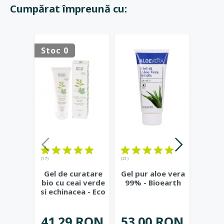
Cumpărat împreună cu:
Stoc 0
Stoc 
(17)
(21)
(23)
Gel de curatare
Gel pur aloe vera
Deod
bio cu ceai verde
99% - Bioearth
cu
si echinacea - Eco
frunz
Cosmetics
...
- Eco
41.29 RON
53.00 RON
42.