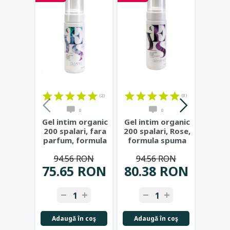
(2)
(3)
0
0
Gel intim organic
Gel intim organic
Top
200 spalari, fara
200 spalari, Rose,
tr
parfum, formula
formula spuma
di
spuma 150ml
...
150ml - YES
...
vagina
94.56 RON
94.56 RON
man
75.65 RON
80.38 RON
80.
Adaugă în coş
Adaugă în coş
Adau