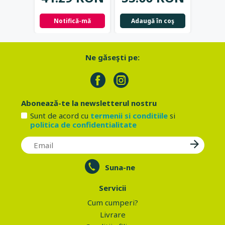
Notifică-mă
Adaugă în coş
Not
Ne găseşti pe:
Abonează-te la newsletterul nostru
Sunt de acord cu
termenii si conditiile
si
politica de confidentialitate
Suna-ne
Servicii
Cum cumperi?
Livrare