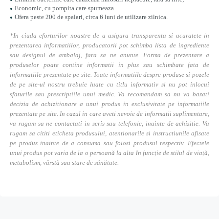
Economic, cu pompita care spumeaza
Ofera peste 200 de spalari, circa 6 luni de utilizare zilnica.
*In ciuda eforturilor noastre de a asigura transparenta si acuratete in
prezentarea informatiilor, producatorii pot schimba lista de ingrediente
sau designul de ambalaj, fara sa ne anunte. Forma de prezentare a
produselor poate contine informatii in plus sau schimbate fata de
informatiile prezentate pe site. Toate informatiile despre produse si pozele
de pe site-ul nostru trebuie luate cu titlu informativ si nu pot inlocui
sfaturile sau prescriptiile unui medic. Va recomandam sa nu va bazati
decizia de achizitionare a unui produs in exclusivitate pe informatiile
prezentate pe site. In cazul in care aveti nevoie de informatii suplimentare,
va rugam sa ne contactati in scris sau telefonic, inainte de achizitie. Va
rugam sa cititi eticheta produsului, atentionarile si instructiunile afisate
pe produs inainte de a consuma sau folosi produsul respectiv. Efectele
unui produs pot varia de la o persoană la alta în funcție de stilul de viață,
metabolism, vârstă sau stare de sănătate.