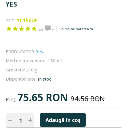
YES
YC150UF
COD:
Spune-ne părerea ta
(2)
0
PRODUCATOR:
Yes
Mod de prezentare:
150 ml
Greutate:
210 g
Disponibilitate:
In stoc
75.65 RON
94.56 RON
Preţ:
Adaugă în coş