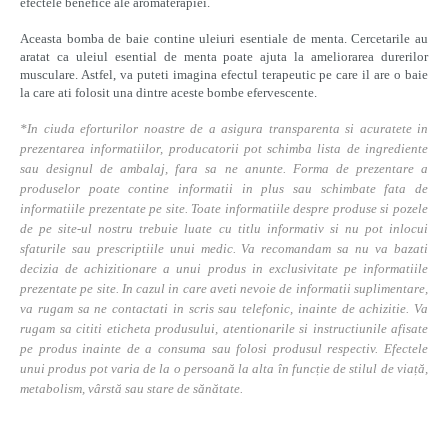
efectele benefice ale aromaterapiei.
Aceasta bomba de baie contine uleiuri esentiale de menta. Cercetarile au
aratat ca uleiul esential de menta poate ajuta la ameliorarea durerilor
musculare. Astfel, va puteti imagina efectul terapeutic pe care il are o baie
la care ati folosit una dintre aceste bombe efervescente.
*In ciuda eforturilor noastre de a asigura transparenta si acuratete in
prezentarea informatiilor, producatorii pot schimba lista de ingrediente
sau designul de ambalaj, fara sa ne anunte. Forma de prezentare a
produselor poate contine informatii in plus sau schimbate fata de
informatiile prezentate pe site. Toate informatiile despre produse si pozele
de pe site-ul nostru trebuie luate cu titlu informativ si nu pot inlocui
sfaturile sau prescriptiile unui medic. Va recomandam sa nu va bazati
decizia de achizitionare a unui produs in exclusivitate pe informatiile
prezentate pe site. In cazul in care aveti nevoie de informatii suplimentare,
va rugam sa ne contactati in scris sau telefonic, inainte de achizitie. Va
rugam sa cititi eticheta produsului, atentionarile si instructiunile afisate
pe produs inainte de a consuma sau folosi produsul respectiv. Efectele
unui produs pot varia de la o persoană la alta în funcție de stilul de viață,
metabolism, vârstă sau stare de sănătate.