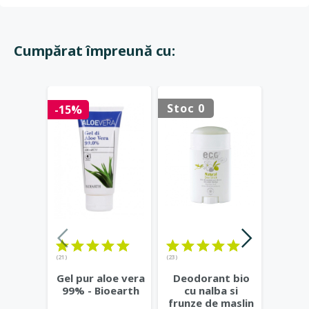
Cumpărat împreună cu:
Stoc 0
Stoc 
-15%
(21)
(23)
Crema
Gel pur aloe vera
Deodorant bio
cu ec
99% - Bioearth
cu nalba si
ulei d
frunze de maslin
Eco C