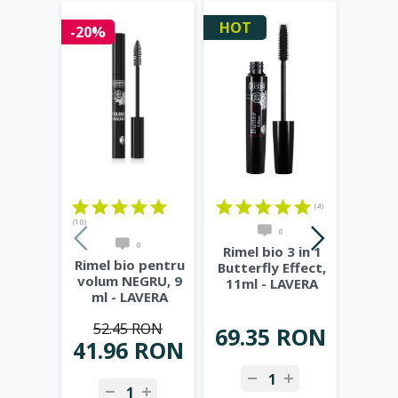
HOT
-20%
-20%
(4)
(10)
(11)
0
0
Rimel bio 3 in 1
Rimel bio pentru
Rimel
Butterfly Effect,
volum NEGRU, 9
Effect
11ml - LAVERA
ml - LAVERA
(n
B
52.45 RON
31
69.35 RON
41.96 RON
25.