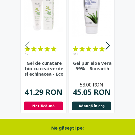
(17)
(21)
(23)
Gel de curatare
Gel pur aloe vera
Deod
bio cu ceai verde
99% - Bioearth
cu
si echinacea - Eco
frunz
Cosmetics
...
- Eco
53.00 RON
41.29 RON
45.05 RON
42.
Notifică-mă
Adaugă în coş
Not
Ne găseşti pe: