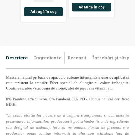
Adaugă în coş
Adaugă în coş
Adau
Descriere
Ingrediente
Recenzii
Întrebări şi răspun
Mascara natural pe baza de apa, cu o culoare intensa. Este usor de aplicat si
este rezistent la transfer. Efect special de alungire si volum imbogatit.
Contine si: aloe vera, ceara de albine, ulei de jojoba si vitamina E.
0% Parafine. 0% Silicon. 0% Parabeni. 0% PEG. Produs natural certificat
BDIH.
*In ciuda eforturilor noastre de a asigura transparenta si acuratete in
prezentarea informatiilor, producatorii pot schimba lista de ingrediente
sau designul de ambalaj, fara sa ne anunte. Forma de prezentare a
produselor poate contine informatii in plus sau schimbate fata de