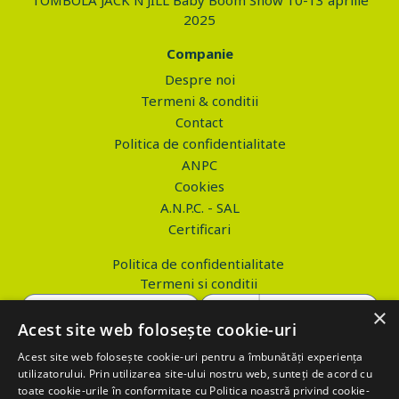
TOMBOLA JACK N'JILL Baby Boom Show 10-13 aprilie
2025
Companie
Despre noi
Termeni & conditii
Contact
Politica de confidentialitate
ANPC
Cookies
A.N.P.C. - SAL
Certificari
Politica de confidentialitate
Termeni si conditii
×
Acest site web folosește cookie-uri
Acest site web folosește cookie-uri pentru a îmbunătăți experiența
Copyright © 2026 PROVA.ro
utilizatorului. Prin utilizarea site-ului nostru web, sunteți de acord cu
toate cookie-urile în conformitate cu Politica noastră privind cookie-