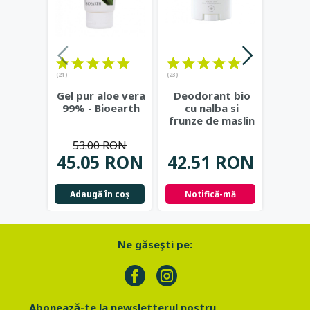
(21)
(23)
Ge
Gel pur aloe vera
Deodorant bio
natur
99% - Bioearth
cu nalba si
si c
frunze de maslin
Eco 
- Eco Cosmetics
53.00 RON
37.
45.05 RON
42.51 RON
Not
Adaugă în coş
Notifică-mă
Ne găseşti pe:
Abonează-te la newsletterul nostru