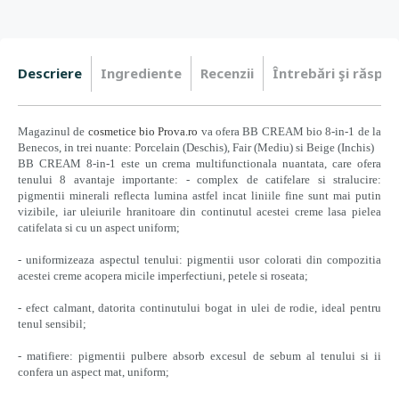
Descriere
Ingrediente
Recenzii
Întrebări şi răspun
Magazinul de
cosmetice bio Prova.ro
va ofera BB CREAM bio 8-in-1 de la
Benecos, in trei nuante: Porcelain (Deschis), Fair (
Mediu
) si Beige (Inchis)
BB CREAM 8-in-1 este un crema multifunctionala nuantata, care ofera
tenului 8 avantaje importante: - complex de catifelare si stralucire:
pigmentii minerali reflecta lumina astfel incat liniile fine sunt mai putin
vizibile, iar uleiurile hranitoare din continutul acestei creme lasa pielea
catifelata si cu un aspect uniform;
- uniformizeaza aspectul tenului: pigmentii usor colorati din compozitia
acestei creme acopera micile imperfectiuni, petele si roseata;
- efect calmant, datorita continutului bogat in ulei de rodie, ideal pentru
tenul sensibil;
- matifiere: pigmentii pulbere absorb excesul de sebum al tenului si ii
confera un aspect mat, uniform;