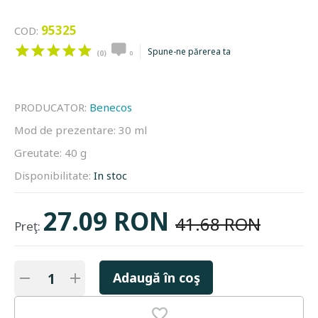
95325
COD:
Spune-ne părerea ta
(0)
0
PRODUCATOR:
Benecos
Mod de prezentare:
30 ml
Greutate:
40 g
Disponibilitate:
In stoc
27.09 RON
41.68 RON
Preţ:
Adaugă în coş