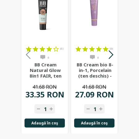
(5)
(0)
0
0
BB Cream
BB Cream bio 8-
BB Cr
Natural Glow
in-1, Porcelain
in-1,
8in1 FAIR, ten
(ten deschis) -
inchis
deschis cu
Benecos
41.68 RON
41.68 RON
41
subton neutru
...
33.35 RON
27.09 RON
33.
Adaugă în coş
Adaugă în coş
Adau