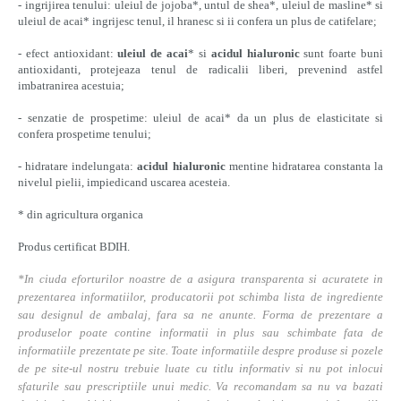
- ingrijirea tenului: uleiul de jojoba*, untul de shea*, uleiul de masline* si
uleiul de acai* ingrijesc tenul, il hranesc si ii confera un plus de catifelare;
- efect antioxidant:
uleiul de acai
* si
acidul hialuronic
sunt foarte buni
antioxidanti, protejeaza tenul de radicalii liberi, prevenind astfel
imbatranirea acestuia;
- senzatie de prospetime: uleiul de acai* da un plus de elasticitate si
confera prospetime tenului;
- hidratare indelungata:
acidul hialuronic
mentine hidratarea constanta la
nivelul pielii, impiedicand uscarea acesteia.
* din agricultura organica
Produs certificat BDIH.
*In ciuda eforturilor noastre de a asigura transparenta si acuratete in
prezentarea informatiilor, producatorii pot schimba lista de ingrediente
sau designul de ambalaj, fara sa ne anunte. Forma de prezentare a
produselor poate contine informatii in plus sau schimbate fata de
informatiile prezentate pe site. Toate informatiile despre produse si pozele
de pe site-ul nostru trebuie luate cu titlu informativ si nu pot inlocui
sfaturile sau prescriptiile unui medic. Va recomandam sa nu va bazati