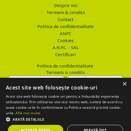
Despre noi
Termeni & conditii
Contact
Politica de confidentialitate
ANPC
Cookies
A.N.P.C. - SAL
Certificari
Politica de confidentialitate
Termeni si conditii
×
Acest site web folosește cookie-uri
Acest site web folosește cookie-uri pentru a îmbunătăți experiența
Copyright © 2026 PROVA.ro
utilizatorului. Prin utilizarea site-ului nostru web, sunteți de acord cu
toate cookie-urile în conformitate cu Politica noastră privind cookie-
$('.btn_gdpr').click(function() { //alert('test'); var values='';
urile.
Află mai multe
values+='action=accept-gdpr'; $.ajax({ method: "POST", url:
ARATĂ DETALIILE
"https://www.prova.ro/gdpr.php", data: values, success: function(html)
ACCEPTĂ TOATE
REFUZĂ TOT