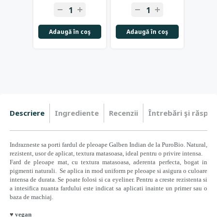
Adaugă în coş
Adaugă în coş
Adau
Descriere
Ingrediente
Recenzii
Întrebări şi răspun
Indrazneste sa porti fardul de pleoape Galben Indian de la PuroBio. Natural,
rezistent, usor de aplicat, textura matasoasa, ideal pentru o privire intensa.
Fard de pleoape mat, cu textura matasoasa, aderenta perfecta, bogat in
pigmenti naturali. Se aplica in mod uniform pe pleoape si asigura o culoare
intensa de durata. Se poate folosi si ca eyeliner. Pentru a creste rezistenta si
a intesifica nuanta fardului este indicat sa aplicati inainte un primer sau o
baza de machiaj.
♥ vegan