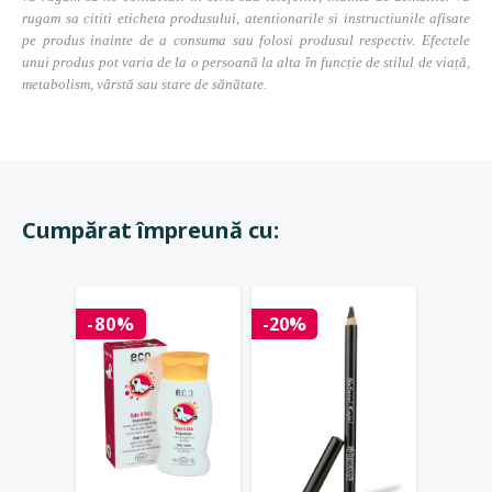
rugam sa cititi eticheta produsului, atentionarile si instructiunile afisate
pe produs inainte de a consuma sau folosi produsul respectiv. Efectele
unui produs pot varia de la o persoană la alta în funcție de stilul de viață,
metabolism, vârstă sau stare de sănătate.
Cumpărat împreună cu:
-80%
-20%