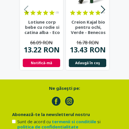
(2)
(3)
Lotiune corp
Creion Kajal bio
Creio
bebe cu rodie si
pentru ochi,
pen
catina alba - Eco
Verde - Benecos
Bri
Cosmetics
(al
66.09 RON
16.78 RON
Be
13.22 RON
13.43 RON
16.
Notifică-mă
Adaugă în coş
Adau
Ne găseşti pe:
Abonează-te la newsletterul nostru
Sunt de acord cu
termenii si conditiile
si
politica de confidentialitate