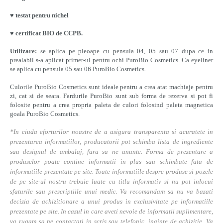
♥ testat pentru nichel
♥ certificat BIO de CCPB.
Utilizare:
se aplica pe pleoape cu pensula 04, 05 sau 07 dupa ce in
prealabil s-a aplicat primer-ul pentru ochi PuroBio Cosmetics. Ca eyeliner
se aplica cu pensula 05 sau 06 PuroBio Cosmetics.
Culorile PuroBio Cosmetics sunt ideale pentru a crea atat machiaje pentru
zi, cat si de seara. Fardurile PuroBio sunt sub forma de rezerva si pot fi
folosite pentru a crea propria paleta de culori folosind paleta magnetica
goala PuroBio Cosmetics.
*In ciuda eforturilor noastre de a asigura transparenta si acuratete in
prezentarea informatiilor, producatorii pot schimba lista de ingrediente
sau designul de ambalaj, fara sa ne anunte. Forma de prezentare a
produselor poate contine informatii in plus sau schimbate fata de
informatiile prezentate pe site. Toate informatiile despre produse si pozele
de pe site-ul nostru trebuie luate cu titlu informativ si nu pot inlocui
sfaturile sau prescriptiile unui medic. Va recomandam sa nu va bazati
decizia de achizitionare a unui produs in exclusivitate pe informatiile
prezentate pe site. In cazul in care aveti nevoie de informatii suplimentare,
va rugam sa ne contactati in scris sau telefonic, inainte de achizitie. Va