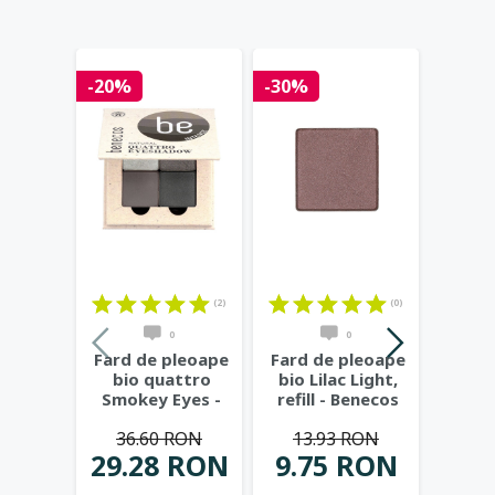
-20%
-30%
-25%
(2)
(0)
0
0
Fard de pleoape
Fard de pleoape
Fard 
bio quattro
bio Lilac Light,
bio 
Smokey Eyes -
refill - Benecos
Col
Benecos
Oc
36.60 RON
13.93 RON
41
L
29.28 RON
9.75 RON
31.