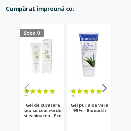
Cumpărat împreună cu:
Stoc 0
Stoc 
(17)
(21)
(23)
Gel de curatare
Gel pur aloe vera
Deod
bio cu ceai verde
99% - Bioearth
cu
si echinacea - Eco
frunz
Cosmetics
...
- Eco