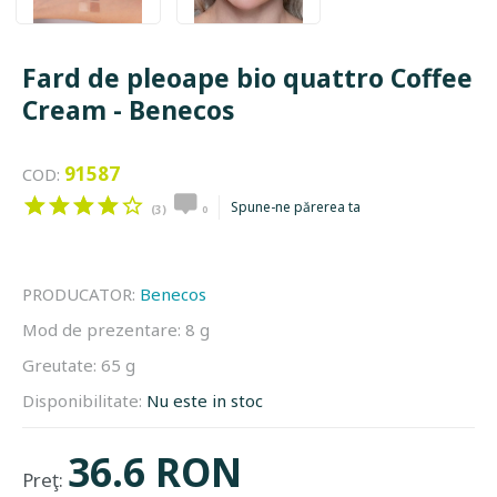
Fard de pleoape bio quattro Coffee
Cream - Benecos
91587
COD:
Spune-ne părerea ta
(3)
0
PRODUCATOR:
Benecos
Mod de prezentare:
8 g
Greutate:
65 g
Disponibilitate:
Nu este in stoc
36.6 RON
Preţ: