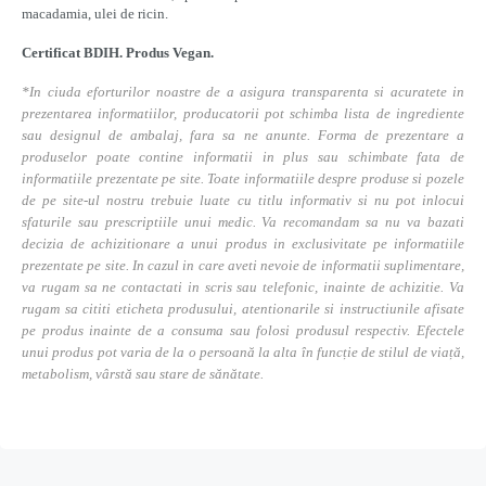
macadamia, ulei de ricin.
Certificat BDIH. Produs Vegan.
*In ciuda eforturilor noastre de a asigura transparenta si acuratete in
prezentarea informatiilor, producatorii pot schimba lista de ingrediente
sau designul de ambalaj, fara sa ne anunte. Forma de prezentare a
produselor poate contine informatii in plus sau schimbate fata de
informatiile prezentate pe site. Toate informatiile despre produse si pozele
de pe site-ul nostru trebuie luate cu titlu informativ si nu pot inlocui
sfaturile sau prescriptiile unui medic. Va recomandam sa nu va bazati
decizia de achizitionare a unui produs in exclusivitate pe informatiile
prezentate pe site. In cazul in care aveti nevoie de informatii suplimentare,
va rugam sa ne contactati in scris sau telefonic, inainte de achizitie. Va
rugam sa cititi eticheta produsului, atentionarile si instructiunile afisate
pe produs inainte de a consuma sau folosi produsul respectiv. Efectele
unui produs pot varia de la o persoană la alta în funcție de stilul de viață,
metabolism, vârstă sau stare de sănătate.