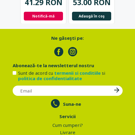
41.29 RON
53.00 RON
42.
Notifică-mă
Adaugă în coş
Not
Ne găseşti pe:
Abonează-te la newsletterul nostru
Sunt de acord cu
termenii si conditiile
si
politica de confidentialitate
Suna-ne
Servicii
Cum cumperi?
Livrare