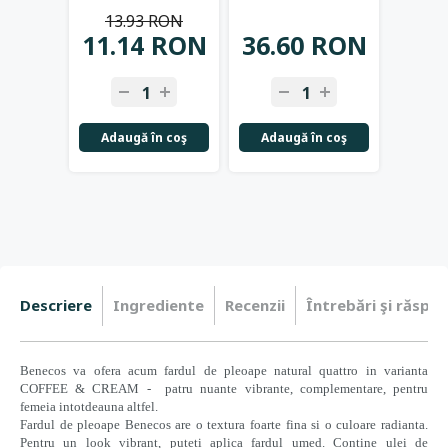
Benecos
Oc
13.93 RON
41
L
11.14 RON
36.60 RON
31.
Adaugă în coş
Adaugă în coş
Adau
Descriere
Ingrediente
Recenzii
Întrebări şi răspun
Benecos va ofera acum fardul de pleoape natural quattro in varianta
COFFEE & CREAM - patru nuante vibrante, complementare, pentru
femeia intotdeauna altfel.
Fardul de pleoape Benecos are o textura foarte fina si o culoare radianta.
Pentru un look vibrant, puteti aplica fardul umed. Contine ulei de