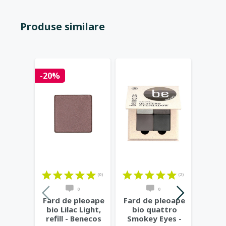
Produse similare
-20%
-25%
(0)
(2)
0
0
Fard de pleoape
Fard de pleoape
Fard 
bio Lilac Light,
bio quattro
bio 
refill - Benecos
Smokey Eyes -
Col