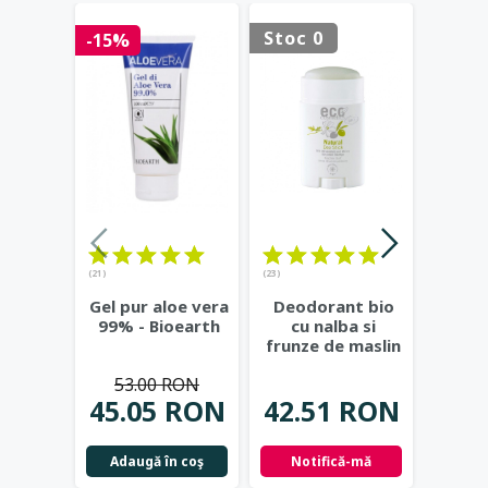
Stoc 0
Stoc 
-15%
(21)
(23)
Bals
Gel pur aloe vera
Deodorant bio
bio cu
99% - Bioearth
cu nalba si
si j
frunze de maslin
Co
- Eco Cosmetics
53.00 RON
32.
45.05 RON
42.51 RON
Not
Adaugă în coş
Notifică-mă