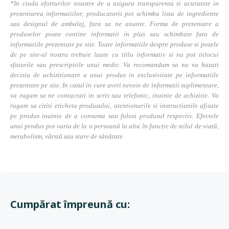
*In ciuda eforturilor noastre de a asigura transparenta si acuratete in
prezentarea informatiilor, producatorii pot schimba lista de ingrediente
sau designul de ambalaj, fara sa ne anunte. Forma de prezentare a
produselor poate contine informatii in plus sau schimbate fata de
informatiile prezentate pe site. Toate informatiile despre produse si pozele
de pe site-ul nostru trebuie luate cu titlu informativ si nu pot inlocui
sfaturile sau prescriptiile unui medic. Va recomandam sa nu va bazati
decizia de achizitionare a unui produs in exclusivitate pe informatiile
prezentate pe site. In cazul in care aveti nevoie de informatii suplimentare,
va rugam sa ne contactati in scris sau telefonic, inainte de achizitie. Va
rugam sa cititi eticheta produsului, atentionarile si instructiunile afisate
pe produs inainte de a consuma sau folosi produsul respectiv. Efectele
unui produs pot varia de la o persoană la alta în funcție de stilul de viață,
metabolism, vârstă sau stare de sănătate.
Cumpărat împreună cu: