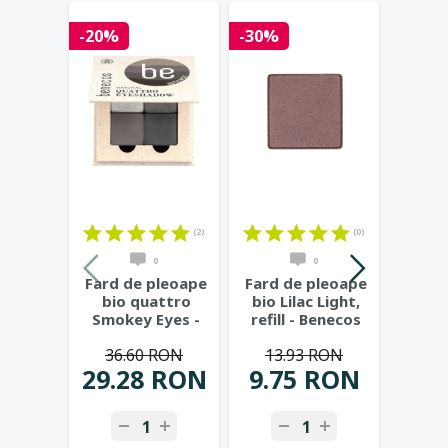
-20%
-30%
-25%
(2)
(0)
0
0
Fard de pleoape
Fard de pleoape
Fard 
bio quattro
bio Lilac Light,
bio 
Smokey Eyes -
refill - Benecos
Col
Benecos
Oc
36.60 RON
13.93 RON
41
L
29.28 RON
9.75 RON
31.