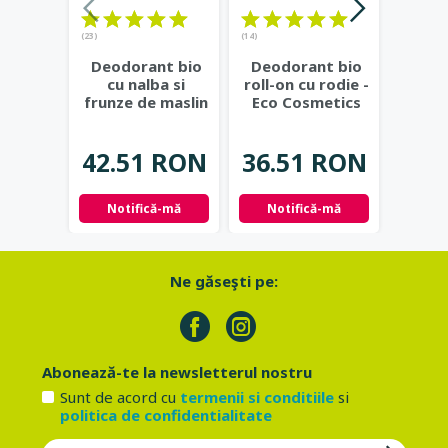
(23)
(14)
(14)
Deodorant bio
Deodorant bio
Crema
cu nalba si
roll-on cu rodie -
cu
frunze de maslin
Eco Cosmetics
pap
- Eco Cosmetics
Co
42.51 RON
36.51 RON
52.
Notifică-mă
Notifică-mă
Not
Ne găseşti pe:
Abonează-te la newsletterul nostru
Sunt de acord cu
termenii si conditiile
si
politica de confidentialitate