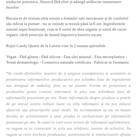
stralucire puternica. Alunecă fără efort și adaugă strălucire instantanee
buzelor.
Bucura-te de textura ultra usoara a formulei sale inovatoare și de confortul
său ridicat la purtare - nu se intinde si rezistă până la 6 ore. Ingredientele
natural super hranitoare, cum ar fi untul de shea organic și untul de cacao
organic oferă protecție de durată împotriva buzelor uscate.
Rujul
Candy Quartz
de la Lavera vine în 2 nuanțe splendide.
Vegan - Fără gluten - Fără silicon - Fara ulei mineral - Fara microplastice -
Testat dermatologic - Cosmetica naturala certificata - Fabricat in Germania
*In ciuda eforturilor noastre de a asigura transparenta si acuratete in
prezentarea informatiilor, producatorii pot schimba lista de ingrediente
sau designul de ambalaj, fara sa ne anunte. Forma de prezentare a
produselor poate contine informatii in plus sau schimbate fata de
informatiile prezentate pe site. Toate informatiile despre produse si pozele
de pe site-ul nostru trebuie luate cu titlu informativ si nu pot inlocui
sfaturile sau prescriptiile unui medic. Va recomandam sa nu va bazati
decizia de achizitionare a unui produs in exclusivitate pe informatiile
prezentate pe site. In cazul in care aveti nevoie de informatii suplimentare,
va rugam sa ne contactati in scris sau telefonic, inainte de achizitie. Va
rugam sa cititi eticheta produsului, atentionarile si instructiunile afisate