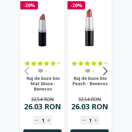
-20%
-20%
-40%
(0)
(2)
0
0
Ruj de buze bio
Ruj de buze bio
Ruj d
Mat Muse -
Peach - Benecos
Ma
Benecos
B
32.54 RON
32.54 RON
32
26.03 RON
26.03 RON
19.
-
+
-
+
-