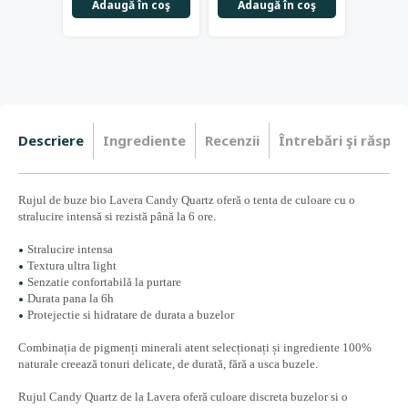
Adaugă în coş
Adaugă în coş
Adau
Descriere
Ingrediente
Recenzii
Întrebări şi răspun
Rujul de buze bio Lavera Candy Quartz oferă o tenta de culoare cu o
stralucire intensă si rezistă până la 6 ore.
Stralucire intensa
Textura ultra light
Senzatie confortabilă la purtare
Durata pana la 6h
Protejectie si hidratare de durata a buzelor
Combinația de pigmenți minerali atent selecționați și ingrediente 100%
naturale creează tonuri delicate, de durată, fără a usca buzele.
Rujul
Candy Quartz
de la Lavera oferă culoare discreta buzelor si o