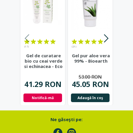
(17)
(21)
(23)
Gel de curatare
Gel pur aloe vera
Deod
bio cu ceai verde
99% - Bioearth
cu
si echinacea - Eco
frunz
Cosmetics
...
- Eco
53.00 RON
41.29 RON
45.05 RON
42.
Notifică-mă
Adaugă în coş
Not
Ne găseşti pe: