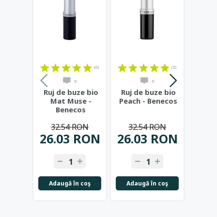
(0)
(2)
0
0
Ruj de buze bio
Ruj de buze bio
Ruj d
Mat Muse -
Peach - Benecos
Ma
Benecos
B
32.54 RON
32.54 RON
32
26.03 RON
26.03 RON
19.
-
+
-
+
-
Adaugă în coş
Adaugă în coş
Adau