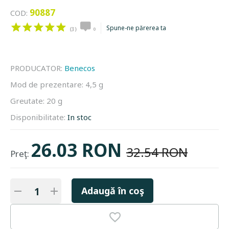
90887
COD:
Spune-ne părerea ta
(3)
0
PRODUCATOR:
Benecos
Mod de prezentare:
4,5 g
Greutate:
20 g
Disponibilitate:
In stoc
26.03 RON
32.54 RON
Preţ:
Adaugă în coş