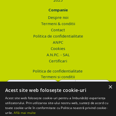
2025
Companie
Despre noi
Termeni & conditii
Contact
Politica de confidentialitate
ANPC
Cookies
A.N.P.C. - SAL
Certificari
Politica de confidentialitate
Termeni si conditii
×
Acest site web folosește cookie-uri
Acest site web folosește cookie-uri pentru a îmbunătăți experiența
Copyright © 2026 PROVA.ro
utilizatorului. Prin utilizarea site-ului nostru web, sunteți de acord cu
toate cookie-urile în conformitate cu Politica noastră privind cookie-
$('.btn_gdpr').click(function() { //alert('test'); var values='';
urile.
Află mai multe