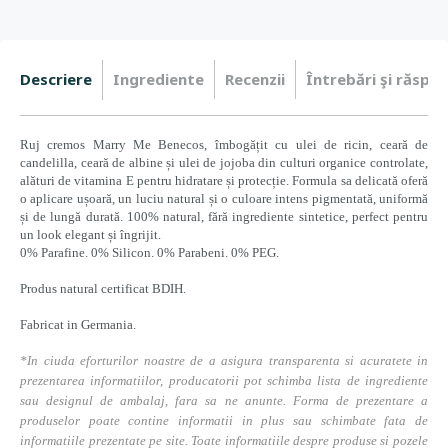
Descriere
Ingrediente
Recenzii
Întrebări şi răspun
Ruj cremos Marry Me Benecos, îmbogățit cu ulei de ricin, ceară de
candelilla, ceară de albine și ulei de jojoba din culturi organice controlate,
alături de vitamina E pentru hidratare și protecție. Formula sa delicată oferă
o aplicare ușoară, un luciu natural și o culoare intens pigmentată, uniformă
și de lungă durată. 100% natural, fără ingrediente sintetice, perfect pentru
un look elegant și îngrijit.
0% Parafine. 0% Silicon. 0% Parabeni. 0% PEG.
Produs natural certificat BDIH.
Fabricat in Germania.
*In ciuda eforturilor noastre de a asigura transparenta si acuratete in
prezentarea informatiilor, producatorii pot schimba lista de ingrediente
sau designul de ambalaj, fara sa ne anunte. Forma de prezentare a
produselor poate contine informatii in plus sau schimbate fata de
informatiile prezentate pe site. Toate informatiile despre produse si pozele