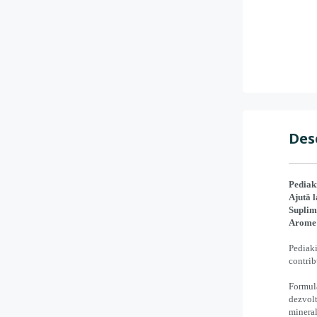
Des
Pediak
Ajută 
Suplime
Arome 
Pediak
contrib
Formula
dezvolt
mineral