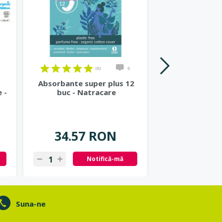
(0)
0
Absorbante super plus 12
Protej slip 
 -
buc - Natracare
organic curv
Natra
34.57 RON
22.37
Notifică-mă
Ad
Suna-ne