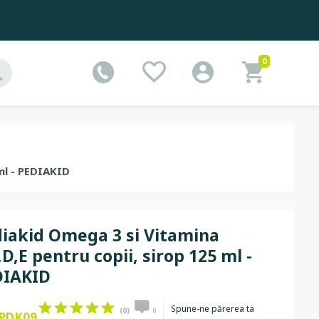
0
 ml - PEDIAKID
iakid Omega 3 si Vitamina
,D,E pentru copii, sirop 125 ml -
DIAKID
Spune-ne părerea ta
(0)
0
PDK09