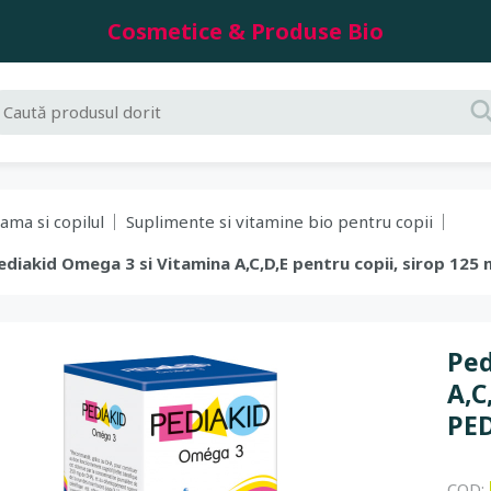
Cosmetice & Produse Bio
ama si copilul
Suplimente si vitamine bio pentru copii
Pediakid Omega 3 si Vitamina A,C,D,E pentru copii, sirop 125
Ped
A,C
PE
COD: