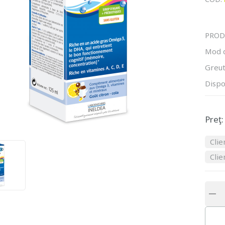
PROD
Mod 
Greut
Dispo
Preţ:
Clie
Clie