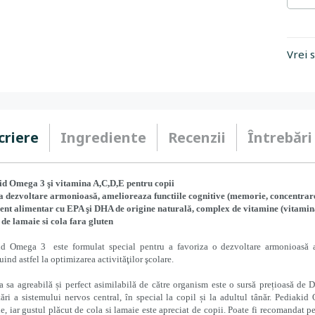
Vrei 
criere
Ingrediente
Recenzii
Întrebări
id Omega 3 şi vitamina A,C,D,E pentru copii
la dezvoltare armonioasă, amelioreaza functiile cognitive (memorie, concentrar
nt alimentar cu EPA şi DHA de origine naturală, complex de vitamine (vitamina A
de lamaie si cola fara gluten
id Omega 3 este formulat special pentru a favoriza o dezvoltare armonioasă a f
uind astfel la optimizarea activităţilor şcolare.
 sa agreabilă și perfect asimilabilă de către organism este o sursă prețioasă de 
ări a sistemului nervos central, în special la copil și la adultul tânăr. Pediaki
e, iar gustul plăcut de cola si lamaie este apreciat de copii. Poate fi recomandat