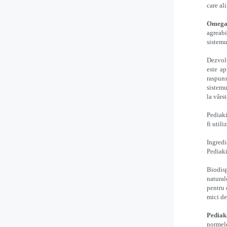
care al
Omega 
agreabi
sistemu
Dezvolt
este ap
raspun
sistemu
la vârs
Pediaki
fi utili
Ingredi
Pediaki
Biodisp
natural
pentru 
mici de
Pediaki
normele