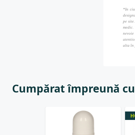
*In ciu
designu
pe site
medic. 
nevoie
atentio
alta în
Cumpărat împreună cu
H