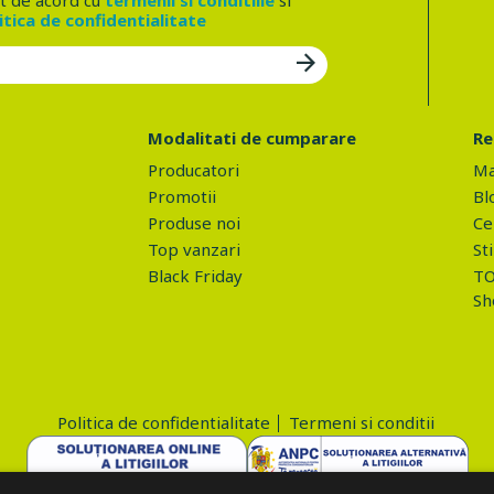
t de acord cu
termenii si conditiile
si
itica de confidentialitate
Modalitati de cumparare
Re
Producatori
Ma
Promotii
Bl
Produse noi
Ce 
Top vanzari
Sti
Black Friday
TO
Sh
Politica de confidentialitate
Termeni si conditii