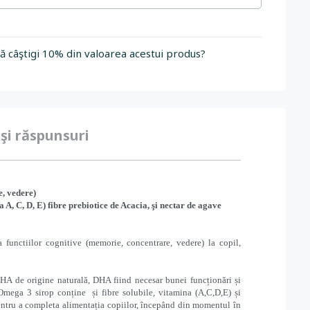
să câştigi 10% din valoarea acestui produs?
 şi răspunsuri
e, vedere)
, C, D, E) fibre prebiotice de Acacia, şi nectar de agave
unctiilor cognitive (memorie, concentrare, vedere) la copil,
DHA de origine naturală, DHA fiind necesar bunei funcționări și
d Omega 3 sirop conține și fibre solubile, vitamina (A,C,D,E) și
 pentru a completa alimentația copiilor, începând din momentul în