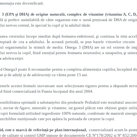
imentația este diversificată.
3 (EPA şi DHA) de origine naturală, complex de vitamine (vitamina A, C, D, E
lă și perfect asimilabilă de către organism este o sursă prețioasă de DHA de origi
lui nervos central, în special la copil și la adultul tânăr.
area creierului începe imediat după formarea embrionul, şi continua în ritm accele
ropiată de cea a adultului. În această periodă, se pun bazele viitorelor circuite
sul organismului la stimuli de mediu. Omega 3 (DHA) are un rol extrem de impor
lui nervos la copil, fiind esențial pentru formarea neuronilor, a sinapselor, şi si
ta adolescenței.
d Omega3 poate fi recomandat pentru a completa alimentația copiilor, începând din
zat și de adulți și de adolescenți cu vârsta peste 15 ani.
entele acestei formule inovatoare sunt selecționate riguros pentru a răspunde nevoilo
d fiind comercializată în Franta începand din anul 2004.
onibilitatea optimală a substanțelor din produsele Pediakid este rezultatul asocieri
e, nectar de Agave, minerale și vitamine, iar gustul plăcut este obținut grație util
copii formulată utilizând ingrediente 100% naturale, combinate de manieră sinergic
zechilibre nutriționale care pot apărea în perioada de creștere la copii.
d, este o marcă de referință pe plan internațional,
comercializată acum în peste 
 de calitate și control GMP impuse de documentele CE N°178/2002 și N° 852/2004, 