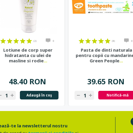
(2)
0
(8)
0
Lotiune de corp super
Pasta de dinti naturala
hidratanta cu ulei de
pentru copii cu mandarine
masline si rodie
...
Green People
...
48.40 RON
39.65 RON
Adaugă în coş
Notifică-mă
ază-te la newsletterul nostru