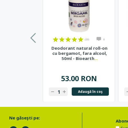
(20)
0
Deodorant natural roll-on
cu bergamot, fara alcool,
50ml - Bioearth
...
53.00 RON
Adaugă în coş
Ne găseşti pe:
Abone