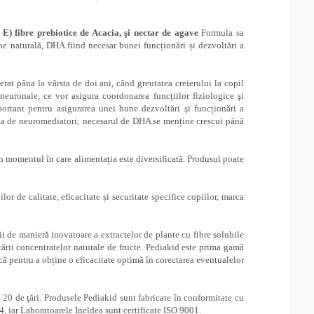
) fibre prebiotice de Acacia, şi nectar de agave
Formula sa
ne naturală, DHA fiind necesar bunei funcționări și dezvoltări a
rat pâna la vârsta de doi ani, când greutatea creierului la copil
 neuronale, ce vor asigura coordonarea funcțiilor fiziologice şi
tant pentru asigurarea unei bune dezvoltări şi funcționări a
nteza de neuromediatori; necesarul de DHA se menține crescut până
 momentul în care alimentația este diversificată. Produsul poate
r de calitate, eficacitate și securitate specifice copiilor, marca
i de manieră inovatoare a extractelor de plante cu fibre solubile
izării concentratelor naturale de fructe. Pediakid este prima gamă
ă pentru a obține o eficacitate optimă în corectarea eventualelor
20 de ţări. Produsele Pediakid sunt fabricate în conformitate cu
iar Laboratoarele Ineldea sunt certificate ISO 9001.