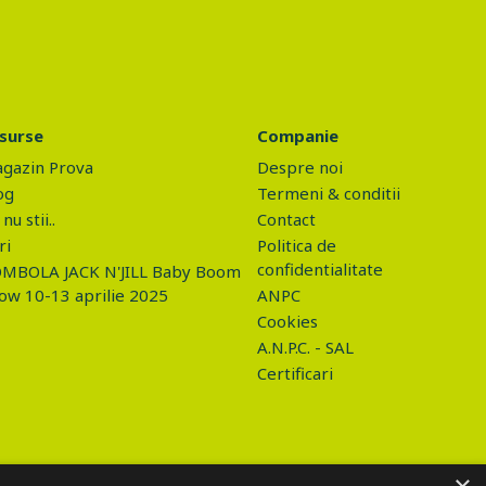
surse
Companie
gazin Prova
Despre noi
og
Termeni & conditii
nu stii..
Contact
ri
Politica de
confidentialitate
MBOLA JACK N'JILL Baby Boom
ow 10-13 aprilie 2025
ANPC
Cookies
A.N.P.C. - SAL
Certificari