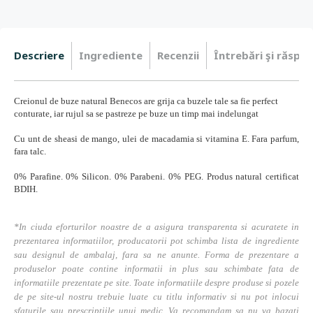
Descriere
Ingrediente
Recenzii
Întrebări şi răspun
Creionul de buze natural Benecos are grija ca buzele tale sa fie perfect
conturate, iar rujul sa se pastreze pe buze un timp mai indelungat
Cu unt de sheasi de mango, ulei de macadamia si vitamina E.
Fara parfum,
fara talc.
0% Parafine. 0% Silicon. 0% Parabeni. 0% PEG. Produs natural certificat
BDIH.
*In ciuda eforturilor noastre de a asigura transparenta si acuratete in
prezentarea informatiilor, producatorii pot schimba lista de ingrediente
sau designul de ambalaj, fara sa ne anunte. Forma de prezentare a
produselor poate contine informatii in plus sau schimbate fata de
informatiile prezentate pe site. Toate informatiile despre produse si pozele
de pe site-ul nostru trebuie luate cu titlu informativ si nu pot inlocui
sfaturile sau prescriptiile unui medic. Va recomandam sa nu va bazati