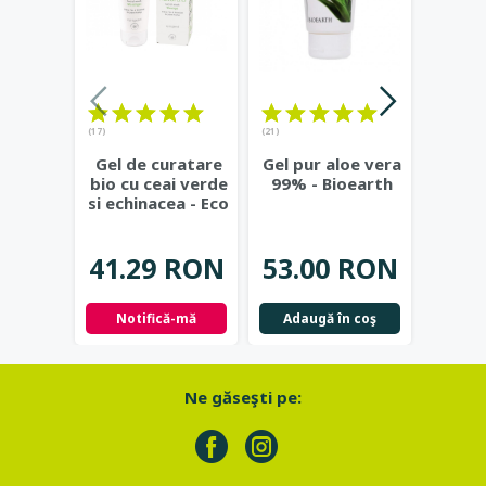
(17)
(21)
(23)
Gel de curatare
Gel pur aloe vera
Deod
bio cu ceai verde
99% - Bioearth
cu
si echinacea - Eco
frunz
Cosmetics
...
- Eco
41.29 RON
53.00 RON
42.
Notifică-mă
Adaugă în coş
Not
Ne găseşti pe: