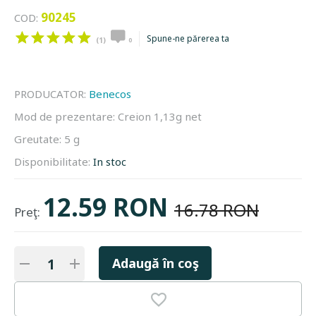
90245
COD:
Spune-ne părerea ta
(1)
0
PRODUCATOR:
Benecos
Mod de prezentare:
Creion 1,13g net
Greutate:
5 g
Disponibilitate:
In stoc
12.59 RON
16.78 RON
Preţ:
Adaugă în coş