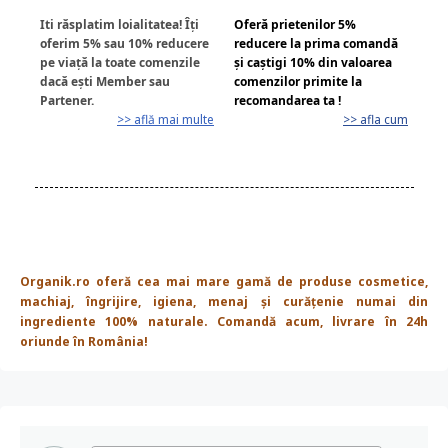
Iti răsplatim loialitatea! Îți
Oferă prietenilor 5%
oferim 5% sau 10% reducere
reducere la prima comandă
pe viață la toate comenzile
și caștigi 10% din valoarea
dacă ești Member sau
comenzilor primite la
Partener.
recomandarea ta !
>> află mai multe
>> afla cum
Organik.ro oferă cea mai mare gamă de produse cosmetice,
machiaj, îngrijire, igiena, menaj și curățenie numai din
ingrediente 100% naturale. Comandă acum, livrare în 24h
oriunde în România!