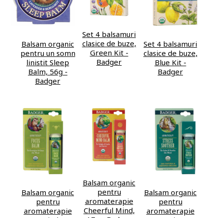
Set 4 balsamuri
clasice de buze,
Balsam organic
Set 4 balsamuri
Green Kit -
pentru un somn
clasice de buze,
Badger
linistit Sleep
Blue Kit -
Balm, 56g -
Badger
Badger
Balsam organic
pentru
Balsam organic
Balsam organic
aromaterapie
pentru
pentru
Cheerful Mind,
aromaterapie
aromaterapie