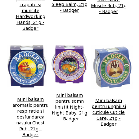
Sleep Balm, 21g
crapate si
Muscle Rub, 21g
- Badger
muncite
- Badger
Hardworking
Hands, 21g -
Badger
Mini balsam
Mini balsam
Mini balsam
pentru somn
aromatic pentru
pentru unghii si
linistit Night-
respiratie si
cuticule Cuticle
Night Baby, 21g
desfundarea
Care, 21g -
- Badger
nasului Chest
Badger
Rub, 21g -
Badger