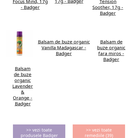
17g - Badger
Focus Mind, 17g
Tension
- Badger
Soother, 17g -
Badger
Balsam de buze organic
Balsam de
Vanilla Madagascar -
buze organic
Badger
fara miros -
Badger
Balsam
de buze
organic
Lavender
&
Orange -
Badger
>> vezi toate
>> vezi toate
produsele Badger
remediile (39)