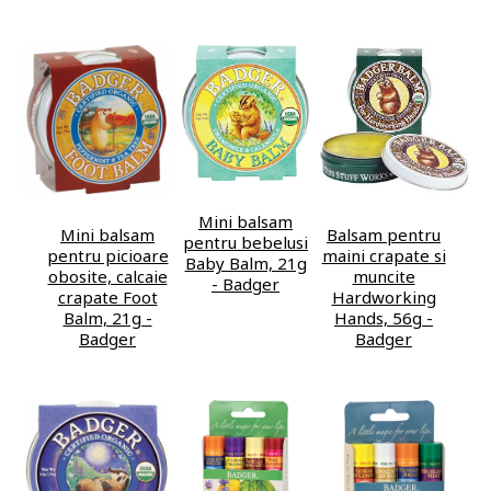
Mini balsam
Mini balsam
Balsam pentru
pentru bebelusi
pentru picioare
maini crapate si
Baby Balm, 21g
obosite, calcaie
muncite
- Badger
crapate Foot
Hardworking
Balm, 21g -
Hands, 56g -
Badger
Badger