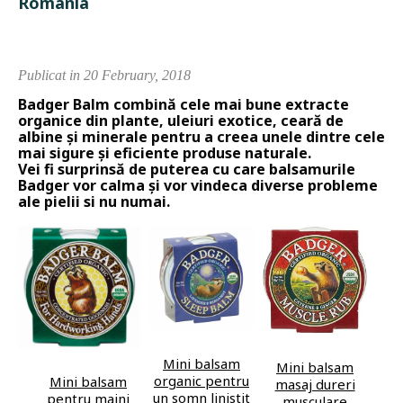
Romania
Publicat in 20 February, 2018
Badger Balm combină cele mai bune extracte
organice din plante, uleiuri exotice, ceară de
albine și minerale pentru a creea unele dintre cele
mai sigure și eficiente produse naturale.
Vei fi surprinsă de puterea cu care balsamurile
Badger vor calma și vor vindeca diverse probleme
ale pielii si nu numai.
Mini balsam
Mini balsam
organic pentru
Mini balsam
masaj dureri
un somn linistit
pentru maini
musculare