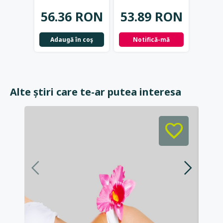
YES
56.36 RON
53.89 RON
1
Adaugă în coş
Notifică-mă
Not
Alte știri care te-ar putea interesa