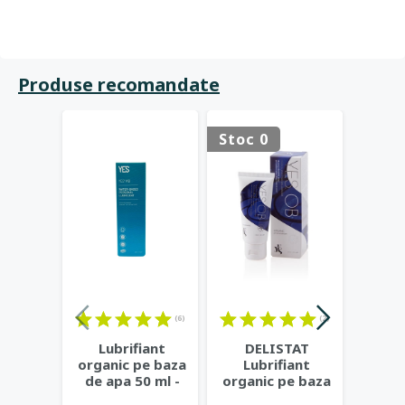
Produse recomandate
Stoc 0
Stoc 
(6)
(2)
Lubrifiant
DELISTAT
DELIS
organic pe baza
Lubrifiant
lubrif
de apa 50 ml -
organic pe baza
organ
YES
de ulei 40 ml -
ulei