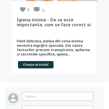
0
0
Igiena intima - De ce este
Igi
importanta, cum se face corect si
re
ce produse sunt potrivite pentru
mentinerea sanatatii intime!
Igi
Fiind delicata, pielea din zona intima
imp
necesita ingrijire speciala. Din cauza
săn
factorilor precum transpiratia, epilarea
nec
si secretiile specifice, igiena…
Citeşte articolul