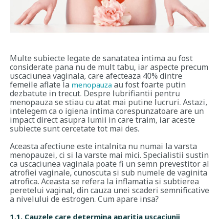
Multe subiecte legate de sanatatea intima au fost
considerate pana nu de mult tabu, iar aspecte precum
uscaciunea vaginala, care afecteaza 40% dintre
femeile aflate la
au fost foarte putin
menopauza
dezbatute in trecut. Despre lubrifiantii pentru
menopauza se stiau cu atat mai putine lucruri. Astazi,
intelegem ca o igiena intima corespunzatoare are un
impact direct asupra lumii in care traim, iar aceste
subiecte sunt cercetate tot mai des.
Aceasta afectiune este intalnita nu numai la varsta
menopauzei, ci si la varste mai mici. Specialistii sustin
ca
uscaciunea vaginala
poate fi un semn prevestitor al
atrofiei vaginale, cunoscuta si sub numele de vaginita
atrofica. Aceasta se refera la inflamatia si subtierea
peretelui vaginal, din cauza unei scaderi semnificative
a nivelului de estrogen. Cum apare insa?
1.1. Cauzele care determina aparitia uscaciunii