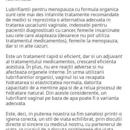
Lubrifiantii pentru menopauza
cu formula organica
sunt cele mai des intalnite tratamente recomandate
de medici si reprezinta o alternativa adecvata in
tratarea uscaciunii vaginale, indeosebi pentru
pacientii diagnosticati cu cancer, femeile insarcinate
sau cele care alapteaza (deoarece nu pot utiliza
tratamentul medicamentos), femeile la menopauza,
dar si in alte cazuri.
Este un tratament rapid si eficient, dar si un adjuvant
al tratamentului medicamentos, crescand eficienta
acestuia. În plus, nu are reactii adverse si nu
afecteaza organele interne. În urma utilizarii
lubrifiantilor organici, vaginul isi va recapata
hidratarea si elasticitatea normala, datorita
capacitatii de a mentine apa si de a relua procesul de
hidratare natural. Din aceste considerente, un
lubrifiant vaginal pe baza de apa poate fi o varianta
adecvata.
Este, deci, in puterea noastra sa fim sanatosi printr-o
igiena corecta, un stil de viata echilibrat, prin discutii
directe si sincere cu medicul nostru, cu partenerul de
viata, in curajul de a discuta problemele din viata