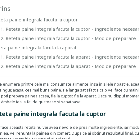
rins
eta paine integrala facuta la cuptor
.1. Reteta paine integrala facuta la cuptor - Ingrediente necesa
.2. Reteta paine integrala facuta la cuptor - Mod de preparare
eta paine integrala facuta la aparat
.1. Reteta paine integrala facuta la aparat - Ingrediente necesa
.2. Reteta paine integrala facuta la aparat - Mod de preparare
 enumera printre cele mai consumate alimente, insa in zilele noastre, aceast
ingur, acasa, cea mai buna paine. Pe langa satisfactia ca o vei face cu main
 poti prepara painea acasa, fie la cuptor, fie la aparat. Daca nu dispui mom
. Ambele ies la fel de gustoase si sanatoase.
teta paine integrala facuta la cuptor
 face aceasta reteta nu vei avea nevoie de prea multe ingrediente, iar modu
 ea, vei renunta la painea din comert. Dupa ce ai obtinut rezultatul final, cu s