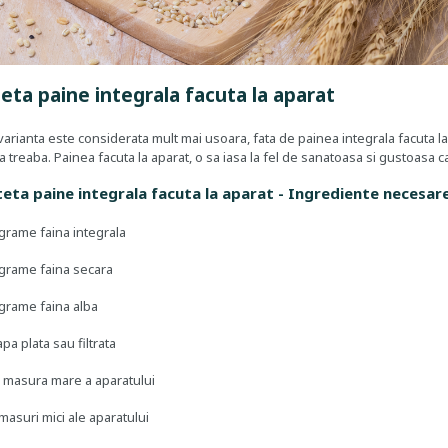
teta paine integrala facuta la aparat
arianta este considerata mult mai usoara, fata de painea integrala facuta la
a treaba. Painea facuta la aparat, o sa iasa la fel de sanatoasa si gustoasa ca
teta paine integrala facuta la aparat - Ingrediente necesar
 grame faina integrala
 grame faina secara
 grame faina alba
apa plata sau filtrata
 1 masura mare a aparatului
 masuri mici ale aparatului