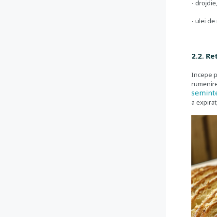
- drojdie
- ulei d
2.2. R
Incepe pr
rumenire 
seminte
a expira