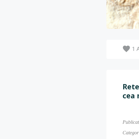
1
A
Rete
cea 
Publica
Categori