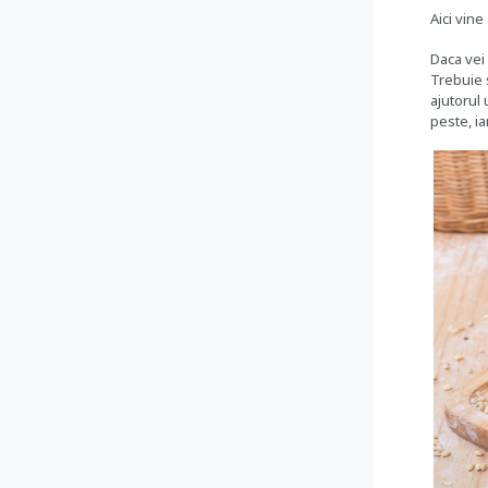
Aici vine
Daca vei
Trebuie s
ajutorul 
peste, ia