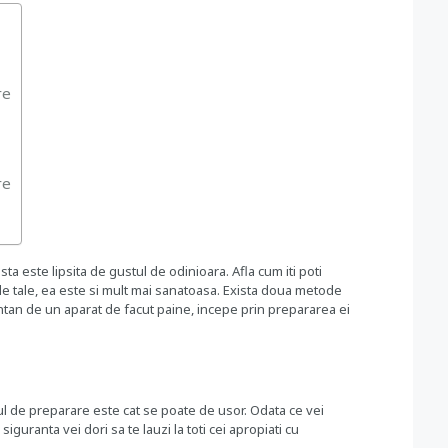
re
re
a este lipsita de gustul de odinioara. Afla cum iti poti
ile tale, ea este si mult mai sanatoasa. Exista doua metode
entan de un aparat de facut paine, incepe prin prepararea ei
l de preparare este cat se poate de usor. Odata ce vei
iguranta vei dori sa te lauzi la toti cei apropiati cu