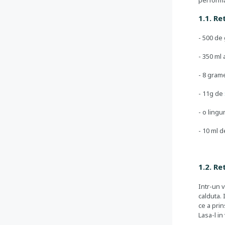
performan
1.1. Re
- 500 de
- 350 ml 
- 8 gram
- 11g de
- o lingu
- 10 ml d
1.2. R
Intr-un 
calduta. 
ce a pri
Lasa-l in