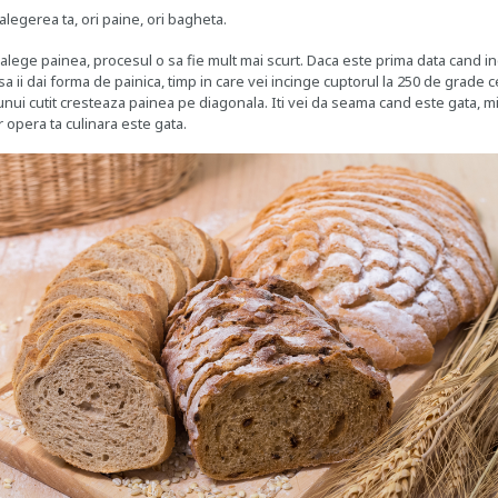
 alegerea ta, ori paine, ori bagheta.
 alege
painea
, procesul o sa fie mult mai scurt. Daca este prima data cand in
a ii dai forma de painica, timp in care vei incinge cuptorul la 250 de grade 
unui cutit cresteaza painea pe diagonala. Iti vei da seama cand este gata, m
r opera ta culinara este gata.