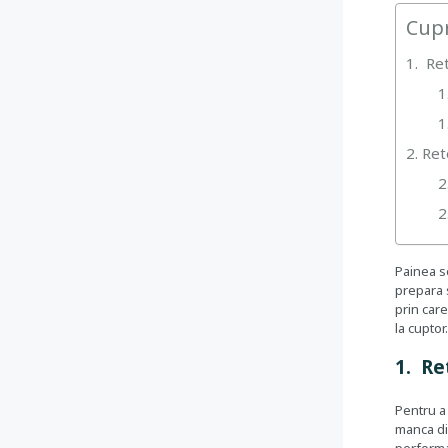
Cup
1. Ret
1
1
2. Ret
2
2
Painea se
prepara s
prin care
la cuptor
1. Re
Pentru a
manca din