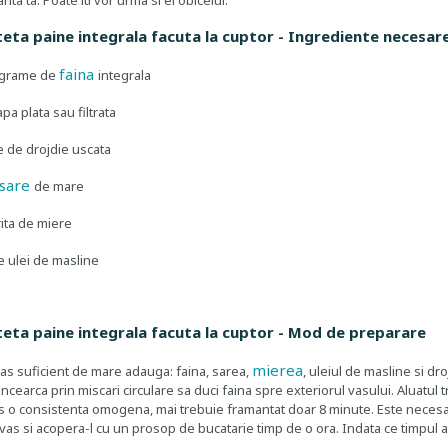
ta ta. Poate iti vor urma si ei obiceiul.
teta paine integrala facuta la cuptor - Ingrediente necesar
faina
 grame de
integrala
apa plata sau filtrata
e de drojdie uscata
sare
de mare
rita de miere
e ulei de masline
eteta paine integrala facuta la cuptor - Mod de preparare
mierea
vas suficient de mare adauga: faina, sarea,
, uleiul de masline si d
Incearca prin miscari circulare sa duci faina spre exteriorul vasului. Aluatul
ns o consistenta omogena, mai trebuie framantat doar 8 minute. Este necesar 
 vas si acopera-l cu un prosop de bucatarie timp de o ora. Indata ce timpul a 