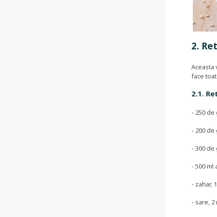
2. Re
Aceasta v
face toat
2.1. Re
- 250 de
- 200 de
- 300 de
- 500 ml 
- zahar,
- sare, 2