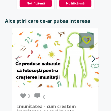
Notifică-mă
Notifică-mă
Not
Alte știri care te-ar putea interesa
0
0
Imunitatea - cum crestem
Pro