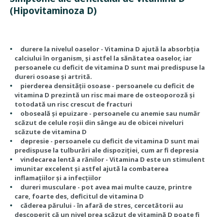
(Hipovitaminoza D)
durere la nivelul oaselor - Vitamina D ajută la absorbția
calciului în organism, și astfel la sănătatea oaselor, iar
persoanele cu deficit de vitamina D sunt mai predispuse la
dureri osoase și artrită.
pierderea densității osoase - persoanele cu deficit de
vitamina D prezintă un risc mai mare de osteoporoză și
totodată un risc crescut de fracturi
oboseală și epuizare - persoanele cu anemie sau număr
scăzut de celule roșii din sânge au de obicei niveluri
scăzute de vitamina D
depresie - persoanele cu deficit de vitamina D sunt mai
predispuse la tulburări ale dispoziției, cum ar fi depresia
vindecarea lentă a rănilor - Vitamina D este un stimulent
imunitar excelent și astfel ajută la combaterea
inflamațiilor și a infecțiilor
dureri musculare - pot avea mai multe cauze, printre
care, foarte des, deficitul de vitamina D
căderea părului - în afară de stres, cercetătorii au
descoperit că un nivel prea scăzut de vitamină D poate fi