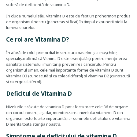
suferă de deficiență de vitamina D.
În ciuda numelui său, vitamina D este de fapt un prohormon produs
de organismul nostru (pancreas și ficat) în timpul expunerii pielii la
lumina soarelui.
Ce rol are Vitamina D?
În afară de rolul primordial în structura oaselor și a mușchilor,
specialiștii afirmă că Vitmina D este esențială și pentru menținerea
sănătății sistemului imunitar și prevenirea cancerului.Pentru
organismul uman, cele mai importante forme de vitamina D sunt
vitamina D3 (cunoscută și ca colecalciferol) și vitamina D2 (cunoscută
și ca ergocalciferol).
Deficitul de Vitamina D
Nivelurile scăzute de vitamina D pot afecta toate cele 36 de organe
din corpul nostru, așadar, monitorizarea nivelului vitaminei D din
organism este foarte importantă, iar semnele deficitului de vitamina
D merită toată atenția noastră.
Simptome ale deficitului de vitamina D