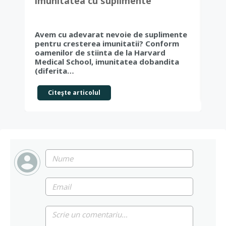
imunitatea cu suplimente
Sim
naturale
san
Avem cu adevarat nevoie de suplimente
Cum
pentru cresterea imunitatii? Conform
san
oamenilor de stiinta de la Harvard
sta 
Medical School, imunitatea dobandita
cor
(diferita…
Citeşte articolul