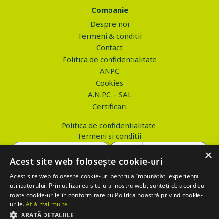
Companie
Despre noi
Termeni & conditii
Contact
Politica de confidentialitate
ANPC
Cookies
A.N.P.C. - SAL
Certificari
Politica de confidentialitate
Termeni si conditii
×
Acest site web folosește cookie-uri
Acest site web folosește cookie-uri pentru a îmbunătăți experiența
Copyright © 2026 PROVA.ro
utilizatorului. Prin utilizarea site-ului nostru web, sunteți de acord cu
toate cookie-urile în conformitate cu Politica noastră privind cookie-
$('.btn_gdpr').click(function() { //alert('test'); var values='';
urile.
Află mai multe
values+='action=accept-gdpr'; $.ajax({ method: "POST", url:
ARATĂ DETALIILE