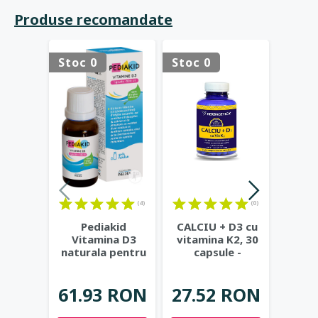
Produse recomandate
Stoc 0
Stoc 0
Stoc 
(4)
(0)
Pediakid
CALCIU + D3 cu
Citrat
Vitamina D3
vitamina K2, 30
Mag
naturala pentru
capsule -
vita
copii, 500UI,
HERBAGETICA
c
picaturi
...
gela
61.93 RON
27.52 RON
42.