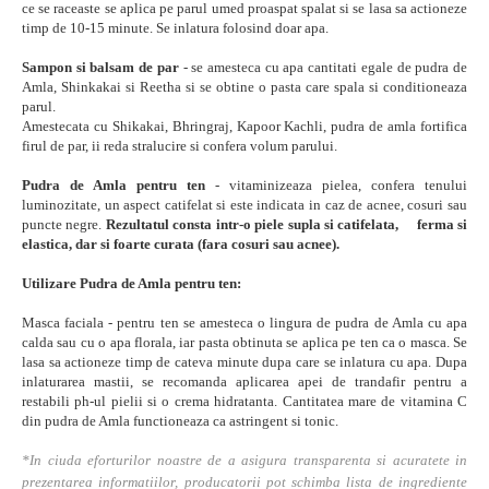
ce se raceaste se aplica pe parul umed proaspat spalat si se lasa sa actioneze
timp de 10-15 minute. Se inlatura folosind doar apa.
Sampon si balsam de par
- se amesteca cu apa cantitati egale de pudra de
Amla, Shinkakai si Reetha si se obtine o pasta care spala si conditioneaza
parul.
Amestecata cu Shikakai, Bhringraj, Kapoor Kachli, pudra de amla fortifica
firul de par, ii reda stralucire si confera volum parului.
Pudra de Amla pentru ten
- vitaminizeaza pielea, confera tenului
luminozitate, un aspect catifelat si este indicata in caz de acnee, cosuri sau
puncte negre.
Rezultatul consta intr-o piele supla si catifelata,ﾠ ferma si
elastica, dar si foarte curata (fara cosuri sau acnee).
Utilizare Pudra de Amla pentru ten:
Masca faciala - pentru ten se amesteca o lingura de pudra de Amla cu apa
calda sau cu o apa florala, iar pasta obtinuta se aplica pe ten ca o masca. Se
lasa sa actioneze timp de cateva minute dupa care se inlatura cu apa. Dupa
inlaturarea mastii, se recomanda aplicarea apei de trandafir pentru a
restabili ph-ul pielii si o crema hidratanta. Cantitatea mare de vitamina C
din pudra de Amla functioneaza ca astringent si tonic.
*In ciuda eforturilor noastre de a asigura transparenta si acuratete in
prezentarea informatiilor, producatorii pot schimba lista de ingrediente