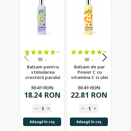
(1)
(0)
0
0
Balsam pentru
Balsam de par
Bals
stimularea
Power C cu
Aqua
cresterii parului
vitamina C si ulei
acid 
Hair Growth
de catina,
alo
30.41 RON
30.41 RON
30
Miracle,
...
400ml
...
18.24 RON
22.81 RON
22.
Adaugă în coş
Adaugă în coş
Adau