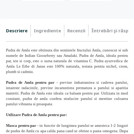
Descriere
Ingrediente
Recenzii
Întrebări şi răspun
Pudra de Amla este obtinuta din semintele fructului Amla, cunoscut si sub
numele de Indian Gooseberry sau Amalaki. Pudra de Amla, ideala pentru
par, ten si corp, este o sursa naturala de vitamina C. Pudra ayurvedica de
Amla Le Erbe di Janas este 100% naturala, testata pentru nichel, crom,
plumb si cadmiu.
Pudra de Amla pentru par
- previne imbatranirea si caderea parului,
intareste radacinile, previne incaruntirea prematura a parului si aparitia
matretii. Pudra de Amla este ideala ca balsam pentru par. Utilizata in mod
constant, pudra de amla confera stralucire parului si mentine culoarea
parului vibranta si proaspata.
Utilizare Pudra de Amla pentru par:
Masca pentru par
-
in functie de lungimea parului se amesteca 1-2 linguri
de pudra de Amla cu apa calda pana cand se obtine o pasta omogena. Dupa