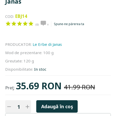
Janas
EBJ14
COD:
Spune-ne părerea ta
(0)
0
PRODUCATOR:
Le Erbe di Janas
Mod de prezentare:
100 g
Greutate:
120 g
Disponibilitate:
In stoc
35.69 RON
41.99 RON
Preţ:
Adaugă în coş