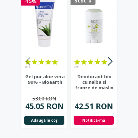
Stoc 0
Stoc 
-15%
(21)
(23)
Lotiu
Gel pur aloe vera
Deodorant bio
hidr
99% - Bioearth
cu nalba si
rodie
frunze de maslin
v
- Eco Cosmetics
Cos
53.00 RON
42.
45.05 RON
42.51 RON
Not
Adaugă în coş
Notifică-mă