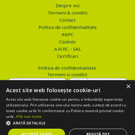
Despre noi
Termeni & conditii
Contact
Politica de confidentialitate
ANPC
Cookies
A.N.P.C. - SAL
Certificari
Politica de confidentialitate
Termeni si conditii
×
Acest site web folosește cookie-uri
Acest site web folosește cookie-uri pentru a îmbunătăți experiența
Copyright © 2026 PROVA.ro
utilizatorului. Prin utilizarea site-ului nostru web, sunteți de acord cu
toate cookie-urile în conformitate cu Politica noastră privind cookie-
$('.btn_gdpr').click(function() { //alert('test'); var values='';
urile.
Află mai multe
values+='action=accept-gdpr'; $.ajax({ method: "POST", url:
ARATĂ DETALIILE
"https://www.prova.ro/gdpr.php", data: values, success: function(html)
ACCEPTĂ TOATE
REFUZĂ TOT