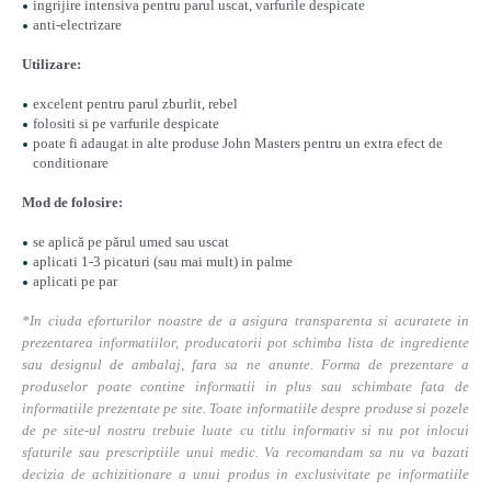
ingrijire intensiva pentru parul uscat, varfurile despicate
anti-electrizare
Utilizare:
excelent pentru parul zburlit, rebel
folositi si pe varfurile despicate
poate fi adaugat in alte produse John Masters pentru un extra efect de
conditionare
Mod de folosire:
se aplică pe părul umed sau uscat
aplicati 1-3 picaturi (sau mai mult) in palme
aplicati pe par
*In ciuda eforturilor noastre de a asigura transparenta si acuratete in
prezentarea informatiilor, producatorii pot schimba lista de ingrediente
sau designul de ambalaj, fara sa ne anunte. Forma de prezentare a
produselor poate contine informatii in plus sau schimbate fata de
informatiile prezentate pe site. Toate informatiile despre produse si pozele
de pe site-ul nostru trebuie luate cu titlu informativ si nu pot inlocui
sfaturile sau prescriptiile unui medic. Va recomandam sa nu va bazati
decizia de achizitionare a unui produs in exclusivitate pe informatiile