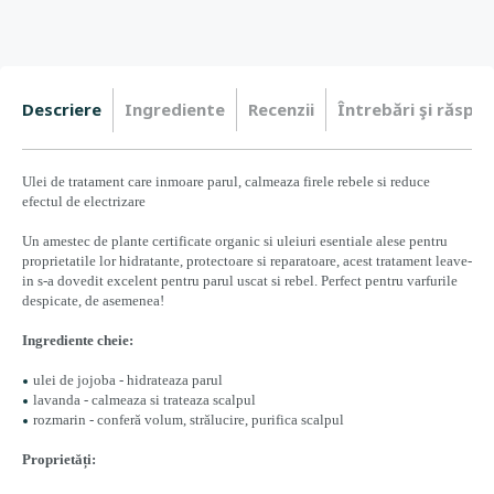
Descriere
Ingrediente
Recenzii
Întrebări şi răspun
Ulei de tratament care inmoare parul, calmeaza firele rebele si reduce
efectul de electrizare
Un amestec de plante certificate organic si uleiuri esentiale alese pentru
proprietatile lor hidratante, protectoare si reparatoare, acest tratament leave-
in s-a dovedit excelent pentru parul uscat si rebel. Perfect pentru varfurile
despicate, de asemenea!
Ingrediente cheie:
ulei de jojoba - hidrateaza parul
lavanda - calmeaza si trateaza scalpul
rozmarin - conferă volum, strălucire, purifica scalpul
Proprietăți: