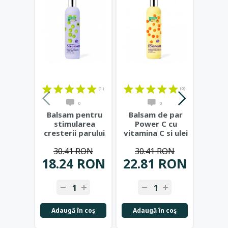
(1)
(0)
0
0
Balsam pentru
Balsam de par
Bals
stimularea
Power C cu
Aqua
cresterii parului
vitamina C si ulei
acid 
Hair Growth
de catina,
alo
30.41 RON
30.41 RON
30
Miracle,
...
400ml
...
18.24 RON
22.81 RON
22.
Adaugă în coş
Adaugă în coş
Adau