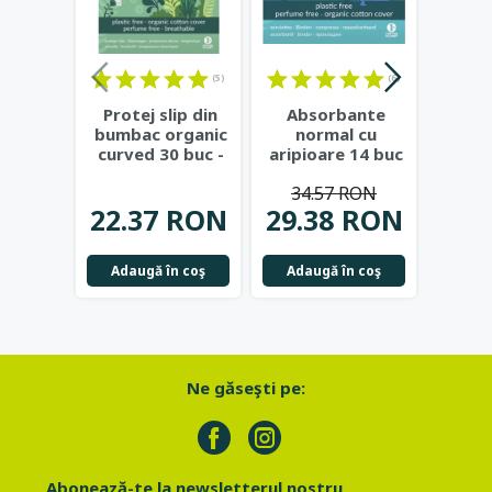
(5)
(6)
Protej slip din
Absorbante
Re
bumbac organic
normal cu
cos
curved 30 buc -
aripioare 14 buc
plasti
Natracare
- Natracare
dubl
34.57 RON
A
22.37 RON
29.38 RON
11.
Adaugă în coş
Adaugă în coş
Not
Ne găseşti pe:
Abonează-te la newsletterul nostru