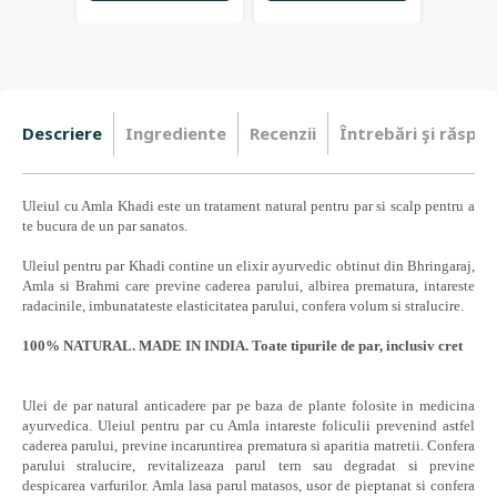
Descriere
Ingrediente
Recenzii
Întrebări şi răspun
Uleiul cu Amla Khadi este un tratament natural pentru par si scalp pentru a
te bucura de un par sanatos.
Uleiul pentru par Khadi contine un elixir ayurvedic obtinut din Bhringaraj,
Amla si Brahmi care previne caderea parului, albirea prematura, intareste
radacinile, imbunatateste elasticitatea parului, confera volum si stralucire.
100% NATURAL. MADE IN INDIA. Toate tipurile de par, inclusiv cret
Ulei de par natural anticadere par pe baza de plante folosite in medicina
ayurvedica. Uleiul pentru par cu Amla intareste foliculii prevenind astfel
caderea parului, previne incaruntirea prematura si aparitia matretii. Confera
parului stralucire, revitalizeaza parul tern sau degradat si previne
despicarea varfurilor. Amla lasa parul matasos, usor de pieptanat si confera