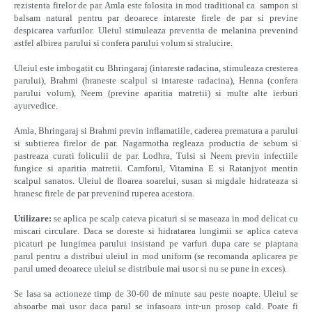
rezistenta firelor de par. Amla este folosita in mod traditional ca sampon si
balsam natural pentru par deoarece intareste firele de par si previne
despicarea varfurilor. Uleiul stimuleaza preventia de melanina prevenind
astfel albirea parului si confera parului volum si stralucire.
Uleiul este imbogatit cu Bhringaraj (intareste radacina, stimuleaza cresterea
parului), Brahmi (hraneste scalpul si intareste radacina), Henna (confera
parului volum), Neem (previne aparitia matretii) si multe alte ierburi
ayurvedice.
Amla, Bhringaraj si Brahmi previn inflamatiile, caderea prematura a parului
si subtierea firelor de par. Nagarmotha regleaza productia de sebum si
pastreaza curati foliculii de par. Lodhra, Tulsi si Neem previn infectiile
fungice si aparitia matretii. Camforul, Vitamina E si Ratanjyot mentin
scalpul sanatos. Uleiul de floarea soarelui, susan si migdale hidrateaza si
hranesc firele de par prevenind ruperea acestora.
Utilizare:
se aplica pe scalp cateva picaturi si se maseaza in mod delicat cu
miscari circulare. Daca se doreste si hidratarea lungimii se aplica cateva
picaturi pe lungimea parului insistand pe varfuri dupa care se piaptana
parul pentru a distribui uleiul in mod uniform (se recomanda aplicarea pe
parul umed deoarece uleiul se distribuie mai usor si nu se pune in exces).
Se lasa sa actioneze timp de 30-60 de minute sau peste noapte. Uleiul se
absoarbe mai usor daca parul se infasoara intr-un prosop cald. Poate fi