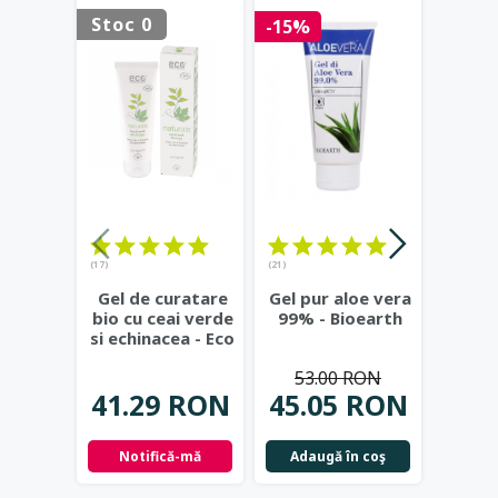
Stoc 0
Stoc 
-15%
(17)
(21)
(23)
Gel de curatare
Gel pur aloe vera
Deod
bio cu ceai verde
99% - Bioearth
cu
si echinacea - Eco
frunz
Cosmetics
...
- Eco
53.00 RON
41.29 RON
45.05 RON
42.
Notifică-mă
Adaugă în coş
Not