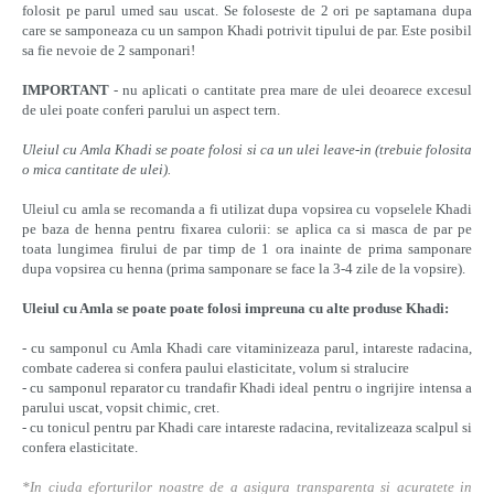
folosit pe parul umed sau uscat. Se foloseste de 2 ori pe saptamana dupa
care se samponeaza cu un sampon Khadi potrivit tipului de par. Este posibil
sa fie nevoie de 2 samponari!
IMPORTANT
- nu aplicati o cantitate prea mare de ulei deoarece excesul
de ulei poate conferi parului un aspect tern.
Uleiul cu Amla Khadi se poate folosi si ca un ulei leave-in (trebuie folosita
o mica cantitate de ulei).
Uleiul cu amla se recomanda a fi utilizat dupa vopsirea cu vopselele Khadi
pe baza de henna pentru fixarea culorii: se aplica ca si masca de par pe
toata lungimea firului de par timp de 1 ora inainte de prima samponare
dupa vopsirea cu henna (prima samponare se face la 3-4 zile de la vopsire).
Uleiul cu Amla se poate poate folosi impreuna cu alte produse Khadi:
- cu samponul cu Amla Khadi care vitaminizeaza parul, intareste radacina,
combate caderea si confera paului elasticitate, volum si stralucire
- cu samponul reparator cu trandafir Khadi ideal pentru o ingrijire intensa a
parului uscat, vopsit chimic, cret.
- cu tonicul pentru par Khadi care intareste radacina, revitalizeaza scalpul si
confera elasticitate.
*In ciuda eforturilor noastre de a asigura transparenta si acuratete in