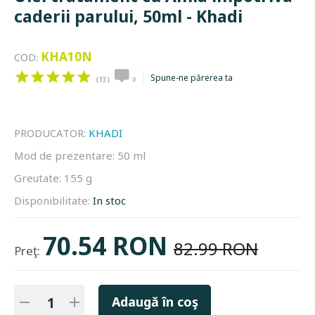
caderii parului, 50ml - Khadi
KHA10N
COD:
Spune-ne părerea ta
(13)
0
PRODUCATOR:
KHADI
Mod de prezentare:
50 ml
Greutate:
155 g
Disponibilitate:
In stoc
70.54 RON
82.99 RON
Preţ:
Adaugă în coş