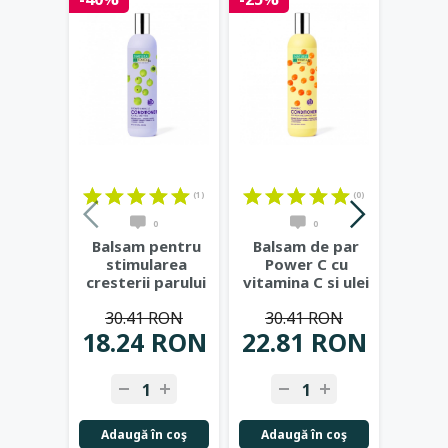
(1)
(0)
0
0
Balsam pentru
Balsam de par
Bals
stimularea
Power C cu
Aqua
cresterii parului
vitamina C si ulei
acid 
Hair Growth
de catina,
alo
30.41 RON
30.41 RON
30
Miracle,
...
400ml
...
18.24 RON
22.81 RON
22.
Adaugă în coş
Adaugă în coş
Adau