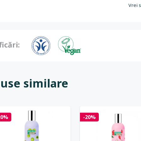
Vrei 
ficări:
use similare
20%
-20%