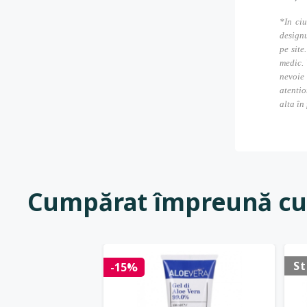
*In ciu
designu
pe site
medic. 
nevoie
atentio
alta în
Cumpărat împreună cu
St
-15%