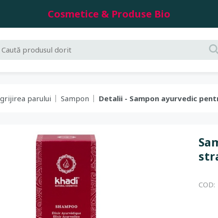
Cosmetice & Produse Bio
grijirea parului
Sampon
Detalii - Sampon ayurvedic pentr
Sam
str
COD: