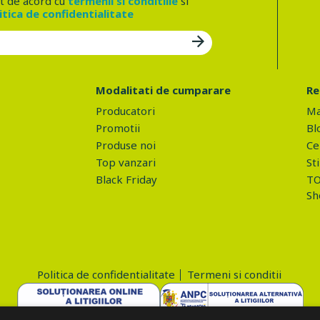
t de acord cu
termenii si conditiile
si
itica de confidentialitate
Modalitati de cumparare
Re
Producatori
Ma
Promotii
Bl
Produse noi
Ce 
Top vanzari
Sti
Black Friday
TO
Sh
Politica de confidentialitate
Termeni si conditii