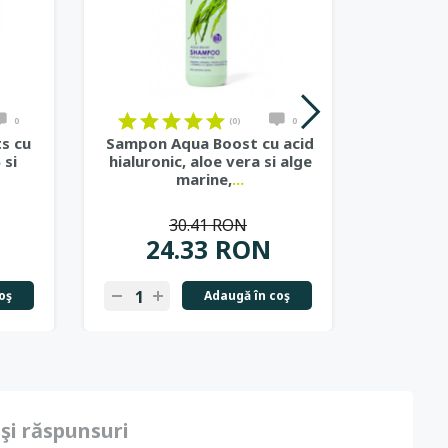
0
(0)
0
s cu
Sampon Aqua Boost cu acid
Sam
 si
hialuronic, aloe vera si alge
vitamina
marine,
...
por
30.41 RON
24.33 RON
2
oş
Adaugă în coş
 şi răspunsuri