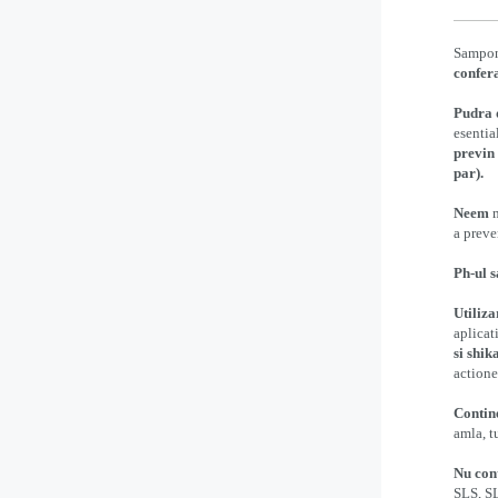
Sampon
confera
Pudra 
esentia
previn
par).
Neem
m
a preve
Ph-ul 
Utiliza
aplicat
si shik
actione
Contin
amla, t
Nu con
SLS, SL