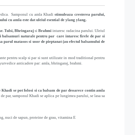
urvedica. Samponul cu amla Khadi
stimuleaza cresterea parului,
ui cu amla este dat uleiul esential de ylang ylang.
ar.
Tulsi
,
Bhringaraj
si
Brahmi
intaresc radacina parului. Uleiul
i balsamuri naturale pentru par care
intaresc firele de par si
a parul matasos si usor de pieptanat (au efectul balsamului de
nte pentru scalp si par si sunt utilizate in mod traditional pentru
yurvedice anticadere par: amla, bhringaraj, brahmi.
Khadi se pot folosi si ca balsam de par deoarece contin amla
de par, samponul Khadi se aplica pe lungimea parului, se lasa sa
ang, nuci de sapun, proteine de grau, vitamina E