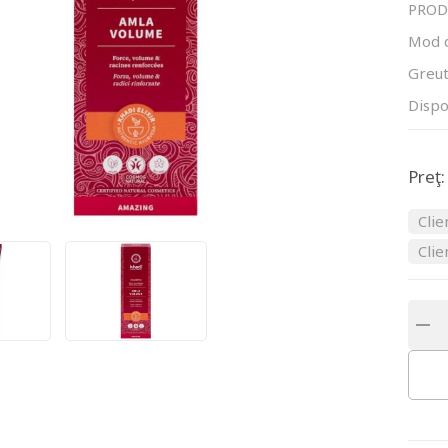
PROD
Mod 
Greut
Dispo
Preţ:
Clie
Clie