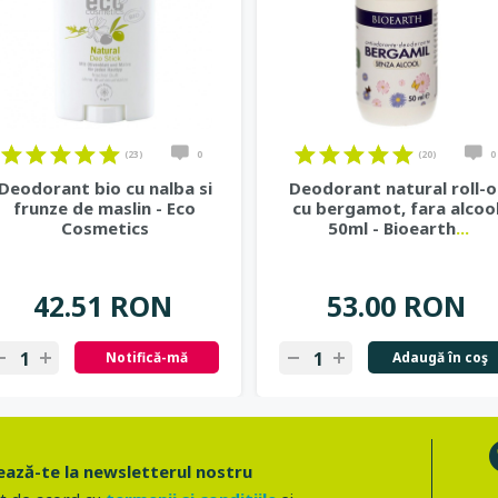
(23)
0
(20)
0
Deodorant bio cu nalba si
Deodorant natural roll-
frunze de maslin - Eco
cu bergamot, fara alcool
Cosmetics
50ml - Bioearth
...
42.51 RON
53.00 RON
Notifică-mă
Adaugă în coş
ază-te la newsletterul nostru