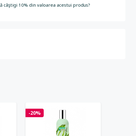
să câştigi 10% din valoarea acestui produs?
-20%
-20%