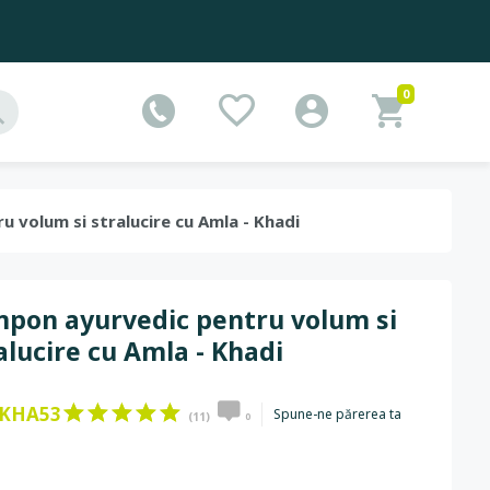
0
u volum si stralucire cu Amla - Khadi
pon ayurvedic pentru volum si
alucire cu Amla - Khadi
KHA53
Spune-ne părerea ta
(11)
0