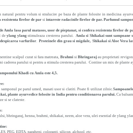
 natural pentru volum si stralucire pe baza de plante folosite in medicina ay
 rezistenta firelor de par
si
intareste radacinile firelor de par.
Parfumul samponul
de Amla
lasa parul matasos, usor de pieptanat, si confera rezistenta firelor de p
l de
ylang ylang
stimuleaza cresterea parului.
Amla
si
Shikakai
sunt sampoane s
 despicarea varfurilor
.
Proteinele din grau si migdale,
Shikakai si Aloe Vera
las
entine scalpul curat si fara matreata,
Brahmi
si
Bhringaraj
au proprietati revigora
ni caderea parului si pentru a stimula cresterea parului. Contine un mix de plante a
samponului Khadi cu
Amla
este 4,5.
re:
i samponul pe parul umed, masati usor si clatiti. Poate fi utilizat zilnic.
Sampoanele 
akai, plante ayurvedice folosite in India pentru conditionarea parului.
Ca balsam 
ze si se clateste.
e:
ulsi, bhringaraj, henna, brahmi, shikakai, neem, aloe vera, ulei esential de ylang yl
tine:
ES, PEG, EDTA, parabeni, coloranti, silicon, alchool, etc.