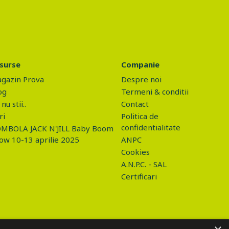
surse
Companie
gazin Prova
Despre noi
og
Termeni & conditii
nu stii..
Contact
ri
Politica de
confidentialitate
MBOLA JACK N'JILL Baby Boom
ow 10-13 aprilie 2025
ANPC
Cookies
A.N.P.C. - SAL
Certificari