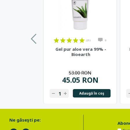
(21)
0
Gel pur aloe vera 99% -
Bioearth
53.00 RON
45.05 RON
Adaugă în coş
Ne găseşti pe:
Abone