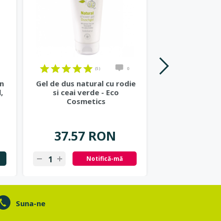
(5)
0
on
Gel de dus natural cu rodie
Lotiune de cor
,
si ceai verde - Eco
cu rodie si vit
Cosmetics
Cosmet
37.57 RON
42.70
Notifică-mă
N
Suna-ne