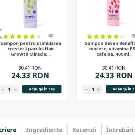
(5)
1
(1)
Sampon pentru stimularea
Sampon Seven Benefit
cresterii parului Hair
macese, vitamina B5
Growth Miracle,
...
cafeina, 400ml
...
30.41 RON
30.41 RON
24.33 RON
24.33 RON
Adaugă în coş
Adaugă în c
criere
Ingrediente
Recenzii
Întrebări