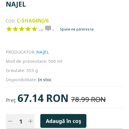
NAJEL
C-SHA04NJ/6
COD:
Spune-ne părerea ta
(2)
0
PRODUCATOR:
NAJEL
Mod de prezentare:
500 ml
Greutate:
555 g
Disponibilitate:
In stoc
67.14 RON
78.99 RON
Preţ:
Adaugă în coş