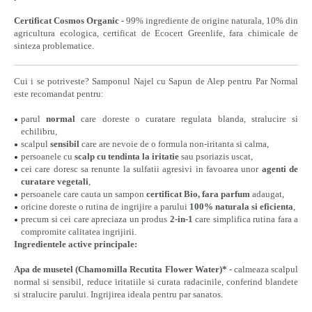
Certificat Cosmos Organic
- 99% ingrediente de origine naturala, 10% din
agricultura ecologica, certificat de Ecocert Greenlife, fara chimicale de
sinteza problematice.
Cui i se potriveste? Samponul Najel cu Sapun de Alep pentru Par Normal
este recomandat pentru:
parul
normal
care doreste o curatare regulata blanda, stralucire si
echilibru,
scalpul
sensibil
care are nevoie de o formula non-iritanta si calma,
persoanele cu
scalp cu tendinta la iritatie
sau psoriazis uscat,
cei care doresc sa renunte la sulfatii agresivi in favoarea unor
agenti de
curatare vegetali
,
persoanele care cauta un sampon
certificat Bio, fara parfum
adaugat,
oricine doreste o rutina de ingrijire a parului
100% naturala si eficienta
,
precum si cei care apreciaza un produs
2-in-1
care simplifica rutina fara a
compromite calitatea ingrijirii.
Ingredientele active principale:
Apa de musetel (Chamomilla Recutita Flower Water)*
- calmeaza scalpul
normal si sensibil, reduce iritatiile si curata radacinile, conferind blandete
si stralucire parului. Ingrijirea ideala pentru par sanatos.