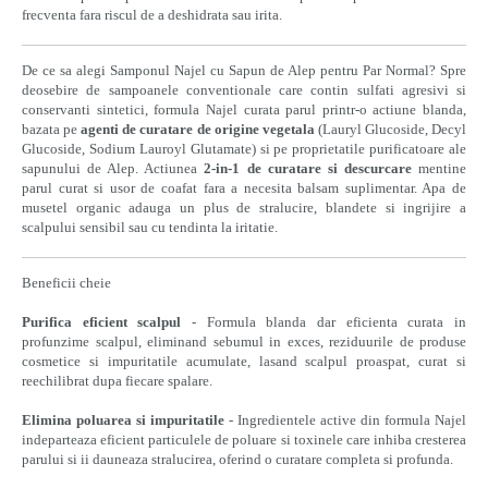
frecventa fara riscul de a deshidrata sau irita.
De ce sa alegi Samponul Najel cu Sapun de Alep pentru Par Normal? Spre
deosebire de sampoanele conventionale care contin sulfati agresivi si
conservanti sintetici, formula Najel curata parul printr-o actiune blanda,
bazata pe
agenti de curatare de origine vegetala
(Lauryl Glucoside, Decyl
Glucoside, Sodium Lauroyl Glutamate) si pe proprietatile purificatoare ale
sapunului de Alep. Actiunea
2-in-1 de curatare si descurcare
mentine
parul curat si usor de coafat fara a necesita balsam suplimentar. Apa de
musetel organic adauga un plus de stralucire, blandete si ingrijire a
scalpului sensibil sau cu tendinta la iritatie.
Beneficii cheie
Purifica eficient scalpul
- Formula blanda dar eficienta curata in
profunzime scalpul, eliminand sebumul in exces, reziduurile de produse
cosmetice si impuritatile acumulate, lasand scalpul proaspat, curat si
reechilibrat dupa fiecare spalare.
Elimina poluarea si impuritatile
- Ingredientele active din formula Najel
indeparteaza eficient particulele de poluare si toxinele care inhiba cresterea
parului si ii dauneaza stralucirea, oferind o curatare completa si profunda.