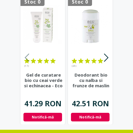
Stoc 0
Stoc 0
(17)
(23)
(20)
Gel de curatare
Deodorant bio
De
bio cu ceai verde
cu nalba si
natura
si echinacea - Eco
frunze de maslin
berg
Cosmetics
...
- Eco Cosmetics
alco
Bi
41.29 RON
42.51 RON
53.
Notifică-mă
Notifică-mă
Adau