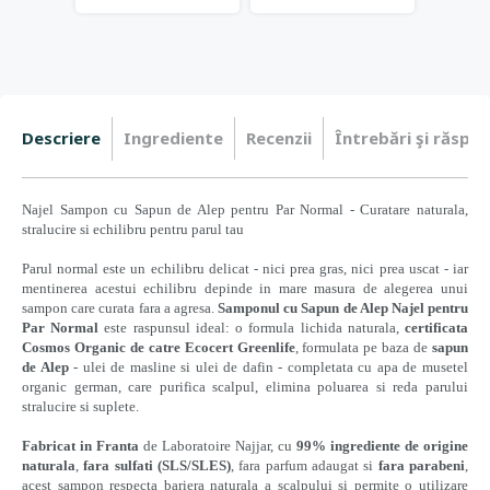
Descriere
Ingrediente
Recenzii
Întrebări şi răspun
Najel Sampon cu Sapun de Alep pentru Par Normal - Curatare naturala,
stralucire si echilibru pentru parul tau
Parul normal este un echilibru delicat - nici prea gras, nici prea uscat - iar
mentinerea acestui echilibru depinde in mare masura de alegerea unui
sampon care curata fara a agresa.
Samponul cu Sapun de Alep Najel pentru
Par Normal
este raspunsul ideal: o formula lichida naturala,
certificata
Cosmos Organic de catre Ecocert Greenlife
, formulata pe baza de
sapun
de Alep
- ulei de masline si ulei de dafin - completata cu apa de musetel
organic german, care purifica scalpul, elimina poluarea si reda parului
stralucire si suplete.
Fabricat in Franta
de Laboratoire Najjar, cu
99% ingrediente de origine
naturala
,
fara sulfati (SLS/SLES)
, fara parfum adaugat si
fara parabeni
,
acest sampon respecta bariera naturala a scalpului si permite o utilizare