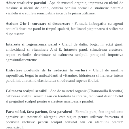
Aduce stralucire parului
- Apa de musetel organic, impreuna cu uleiul de
masline si uleiul de dafin, confera parului normal o stralucire naturala
vizibila si o suplete remarcabila inca de la prima utilizare.
Actiune 2-in-1: curatare si descurcare
- Formula imbogatita cu agenti
naturali descurca parul in timpul spalarii, facilitand pieptanarea si stilizarea
dupa uscare.
Intareste si regenereaza parul
- Uleiul de dafin, bogat in acizi grasi,
antioxidanti si vitaminele A si E, intareste parul, stimuleaza cresterea,
repara varfurile deteriorate si calmeaza scalpul, protejand impotriva
agresiunilor externe.
Hidratare profunda de la radacini la varfuri
- Uleiul de masline
saponificat, bogat in antioxidanti si vitamine, hidrateaza si hraneste intens
parul, imbunatatind elasticitatea si reducand ruperea firului.
Calmeaza scalpul sensibil
- Apa de musetel organic (Chamomilla Recutita)
calmeaza scalpul sensibil sau cu tendinta la iritatie, reducand disconfortul
si pregatind scalpul pentru o crestere sanatoasa a parului.
Fara sulfati, fara parfum, fara parabeni
- Formula pura, fara ingrediente
agresive sau potentiali alergeni, este sigura pentru utilizare frecventa si
potrivita inclusiv pentru scalpul sensibil sau cu afectiuni precum
psoriazisul.