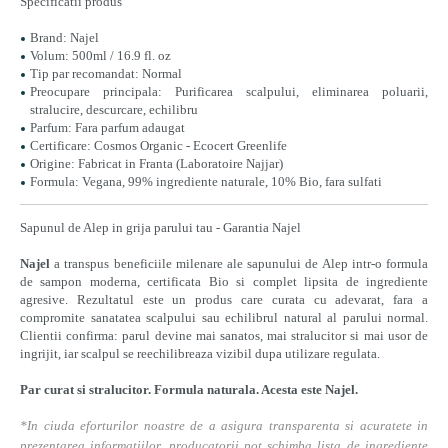
Specificatii produs
Brand: Najel
Volum: 500ml / 16.9 fl. oz
Tip par recomandat: Normal
Preocupare principala: Purificarea scalpului, eliminarea poluarii,
stralucire, descurcare, echilibru
Parfum: Fara parfum adaugat
Certificare: Cosmos Organic - Ecocert Greenlife
Origine: Fabricat in Franta (Laboratoire Najjar)
Formula: Vegana, 99% ingrediente naturale, 10% Bio, fara sulfati
Sapunul de Alep in grija parului tau - Garantia Najel
Najel
a transpus beneficiile milenare ale sapunului de Alep intr-o formula
de sampon moderna, certificata Bio si complet lipsita de ingrediente
agresive. Rezultatul este un produs care curata cu adevarat, fara a
compromite sanatatea scalpului sau echilibrul natural al parului normal.
Clientii confirma: parul devine mai sanatos, mai stralucitor si mai usor de
ingrijit, iar scalpul se reechilibreaza vizibil dupa utilizare regulata.
Par curat si stralucitor. Formula naturala. Acesta este Najel.
*In ciuda eforturilor noastre de a asigura transparenta si acuratete in
prezentarea informatiilor, producatorii pot schimba lista de ingrediente