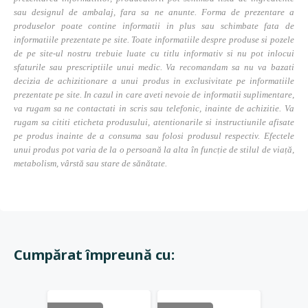
sau designul de ambalaj, fara sa ne anunte. Forma de prezentare a
produselor poate contine informatii in plus sau schimbate fata de
informatiile prezentate pe site. Toate informatiile despre produse si pozele
de pe site-ul nostru trebuie luate cu titlu informativ si nu pot inlocui
sfaturile sau prescriptiile unui medic. Va recomandam sa nu va bazati
decizia de achizitionare a unui produs in exclusivitate pe informatiile
prezentate pe site. In cazul in care aveti nevoie de informatii suplimentare,
va rugam sa ne contactati in scris sau telefonic, inainte de achizitie. Va
rugam sa cititi eticheta produsului, atentionarile si instructiunile afisate
pe produs inainte de a consuma sau folosi produsul respectiv. Efectele
unui produs pot varia de la o persoană la alta în funcție de stilul de viață,
metabolism, vârstă sau stare de sănătate.
Cumpărat împreună cu: