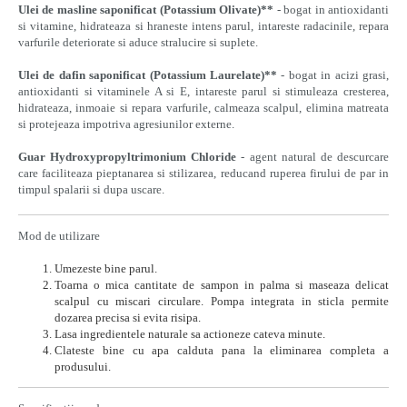
Ulei de masline saponificat (Potassium Olivate)**
- bogat in antioxidanti
si vitamine, hidrateaza si hraneste intens parul, intareste radacinile, repara
varfurile deteriorate si aduce stralucire si suplete.
Ulei de dafin saponificat (Potassium Laurelate)**
- bogat in acizi grasi,
antioxidanti si vitaminele A si E, intareste parul si stimuleaza cresterea,
hidrateaza, inmoaie si repara varfurile, calmeaza scalpul, elimina matreata
si protejeaza impotriva agresiunilor externe.
Guar Hydroxypropyltrimonium Chloride
- agent natural de descurcare
care faciliteaza pieptanarea si stilizarea, reducand ruperea firului de par in
timpul spalarii si dupa uscare.
Mod de utilizare
Umezeste bine parul.
Toarna o mica cantitate de sampon in palma si maseaza delicat
scalpul cu miscari circulare. Pompa integrata in sticla permite
dozarea precisa si evita risipa.
Lasa ingredientele naturale sa actioneze cateva minute.
Clateste bine cu apa calduta pana la eliminarea completa a
produsului.