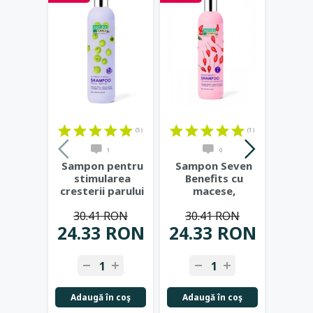
(5)
(1)
1
0
Sampon pentru
Sampon Seven
Sam
stimularea
Benefits cu
Boos
cresterii parului
macese,
hialu
Hair Growth
vitamina B5 si
ver
30.41 RON
30.41 RON
30
Miracle,
...
cafeina, 400ml
...
ma
24.33 RON
24.33 RON
24.
Adaugă în coş
Adaugă în coş
Adau