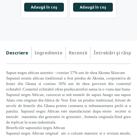
Adaugă în coş
Adaugă în coş
Adau
Descriere
Ingrediente
Recenzii
Întrebări şi răspun
Sapun negru african autentic - contine 57% unt de shea Akoma Skincare.
Sapunul nostru african traditional a fost produs de Akoma, cooperativa de
femei din Ghana si contine 50% unt de shea provenit din comertul
echitabil. Comertul echitabil ofera producatorilor sansa la o viata mai buna.
Sapunul negru African, cunoscut si sub numele de sapun Anago sau sapun
Alato este originar din Africa de Vest. Este un produs traditional, folosit de
secole de femeile din Ghana pentru curatarea si infrumusetarea pielii si a
parului. Sapunul negru African este manufacturat dupa retete secrete si
metode transmise din generatie in generatie , formula originala fiind greu
de replicat la scara industriala.
Beneficiile sapunului negru African
Sapunul negru African original are o culoare maronie si o textura moale,