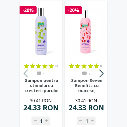
-20%
-20%
-20%
(5)
(1)
1
0
Sampon pentru
Sampon Seven
Sam
stimularea
Benefits cu
Boos
cresterii parului
macese,
hialu
Hair Growth
vitamina B5 si
ver
30.41 RON
30.41 RON
30
Miracle,
...
cafeina, 400ml
...
ma
24.33 RON
24.33 RON
24.