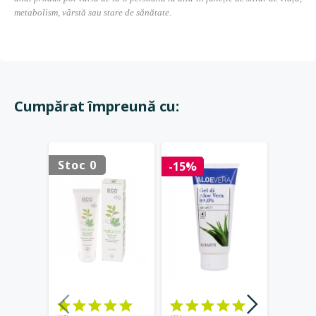
metabolism, vârstă sau stare de sănătate.
Cumpărat împreună cu:
Stoc 0
Stoc 
-15%