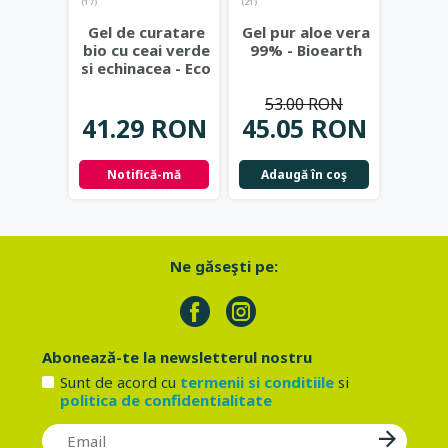
(17)
(21)
(23)
Gel de curatare
Gel pur aloe vera
Deod
bio cu ceai verde
99% - Bioearth
cu
si echinacea - Eco
frunz
Cosmetics
...
- Eco
53.00 RON
41.29 RON
45.05 RON
42.
Notifică-mă
Adaugă în coş
Not
Ne găseşti pe:
Abonează-te la newsletterul nostru
Sunt de acord cu
termenii si conditiile
si
politica de confidentialitate