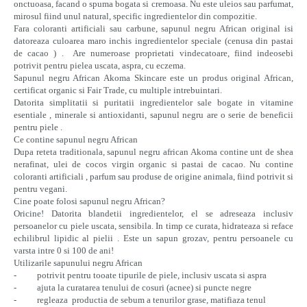
onctuoasa, facand o spuma bogata si cremoasa. Nu este uleios sau parfumat,
mirosul fiind unul natural, specific ingredientelor din compozitie.
Fara coloranti artificiali sau carbune, sapunul negru African original isi
datoreaza culoarea maro inchis ingredientelor speciale (cenusa din pastai
de cacao ) . Are numeroase proprietati vindecatoare, fiind indeosebi
potrivit pentru pielea uscata, aspra, cu eczema.
Sapunul negru African Akoma Skincare este un produs original African,
certificat organic si Fair Trade, cu multiple intrebuintari.
Datorita simplitatii si puritatii ingredientelor sale bogate in vitamine
esentiale , minerale si antioxidanti, sapunul negru are o serie de beneficii
pentru piele .
Ce contine sapunul negru African
Dupa reteta traditionala, sapunul negru african Akoma contine unt de shea
nerafinat, ulei de cocos virgin organic si pastai de cacao. Nu contine
coloranti artificiali , parfum sau produse de origine animala, fiind potrivit si
pentru vegani.
Cine poate folosi sapunul negru African?
Oricine! Datorita blandetii ingredientelor, el se adreseaza inclusiv
persoanelor cu piele uscata, sensibila. In timp ce curata, hidrateaza si reface
echilibrul lipidic al pielii . Este un sapun grozav, pentru persoanele cu
varsta intre 0 si 100 de ani!
Utilizarile sapunului negru African
- potrivit pentru tooate tipurile de piele, inclusiv uscata si aspra
- ajuta la curatarea tenului de cosuri (acnee) si puncte negre
- regleaza productia de sebum a tenurilor grase, matifiaza tenul