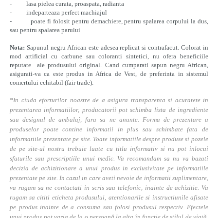
- lasa pielea curata, proaspata, radianta
- indeparteaza perfect machiajul
- poate fi folosit pentru demachiere, pentru spalarea corpului la dus,
sau pentru spalarea parului
Nota:
Sapunul negru African este adesea replicat si contrafacut. Colorat in
mod artificial cu carbune sau coloranti sintetici, nu ofera beneficiile
reputate ale produsului original. Cand cumparati sapun negru African,
asigurati-va ca este produs in Africa de Vest, de preferinta in sistemul
comertului echitabil (fair trade).
*In ciuda eforturilor noastre de a asigura transparenta si acuratete in
prezentarea informatiilor, producatorii pot schimba lista de ingrediente
sau designul de ambalaj, fara sa ne anunte. Forma de prezentare a
produselor poate contine informatii in plus sau schimbate fata de
informatiile prezentate pe site. Toate informatiile despre produse si pozele
de pe site-ul nostru trebuie luate cu titlu informativ si nu pot inlocui
sfaturile sau prescriptiile unui medic. Va recomandam sa nu va bazati
decizia de achizitionare a unui produs in exclusivitate pe informatiile
prezentate pe site. In cazul in care aveti nevoie de informatii suplimentare,
va rugam sa ne contactati in scris sau telefonic, inainte de achizitie. Va
rugam sa cititi eticheta produsului, atentionarile si instructiunile afisate
pe produs inainte de a consuma sau folosi produsul respectiv. Efectele
unui produs pot varia de la o persoană la alta în funcție de stilul de viață,