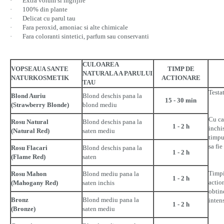
· Extra volum si ingrijire
· 100% din plante
· Delicat cu parul tau
· Fara peroxid, amoniac si alte chimicale
· Fara coloranti sintetici, parfum sau conservanti
CULOAREA
VOPSEAUA SANTE
TIMP DE
NATURALA A PARULUI
NATURKOSMETIK
ACTIONARE
TAU
Testat
Blond Auriu
Blond deschis pana la
15 - 30 min
(Strawberry Blonde)
blond mediu
Cu ca
Rosu Natural
Blond deschis pana la
1 - 2 h
inchis
(Natural Red)
saten mediu
timpu
sa fi
Rosu Flacari
Blond deschis pana la
1 - 2 h
(Flame Red)
saten
Timpi
Rosu Mahon
Blond mediu pana la
1 - 2 h
actio
(Mahogany Red)
saten inchis
obtin
Bronz
Blond mediu pana la
inten
1 - 2 h
(Bronze)
saten mediu