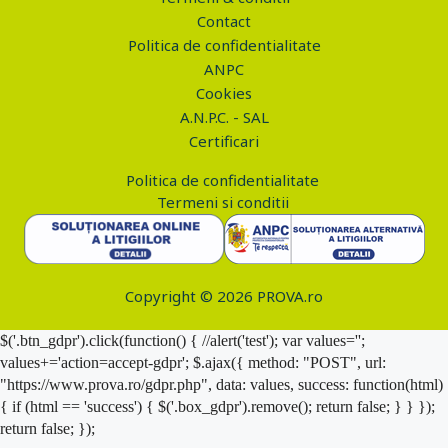
Contact
Politica de confidentialitate
ANPC
Cookies
A.N.P.C. - SAL
Certificari
Politica de confidentialitate
Termeni si conditii
Copyright © 2026 PROVA.ro
$('.btn_gdpr').click(function() { //alert('test'); var values='';
values+='action=accept-gdpr'; $.ajax({ method: "POST", url:
"https://www.prova.ro/gdpr.php", data: values, success: function(html)
{ if (html == 'success') { $('.box_gdpr').remove(); return false; } } });
return false; });