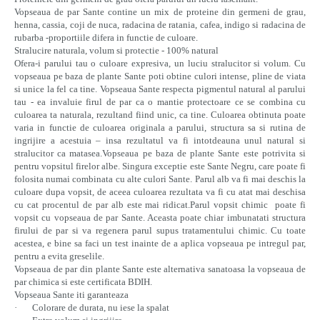
Vopseaua de par Sante contine un mix de proteine din germeni de grau,
henna, cassia, coji de nuca, radacina de ratania, cafea, indigo si radacina de
rubarba -proportiile difera in functie de culoare.
Stralucire naturala, volum si protectie - 100% natural
Ofera-i parului tau o culoare expresiva, un luciu stralucitor si volum. Cu
vopseaua pe baza de plante Sante poti obtine culori intense, pline de viata
si unice la fel ca tine. Vopseaua Sante respecta pigmentul natural al parului
tau - ea invaluie firul de par ca o mantie protectoare ce se combina cu
culoarea ta naturala, rezultand fiind unic, ca tine. Culoarea obtinuta poate
varia in functie de culoarea originala a parului, structura sa si rutina de
ingrijire a acestuia – insa rezultatul va fi intotdeauna unul natural si
stralucitor ca matasea.Vopseaua pe baza de plante Sante este potrivita si
pentru vopsitul firelor albe. Singura exceptie este Sante Negru, care poate fi
folosita numai combinata cu alte culori Sante. Parul alb va fi mai deschis la
culoare dupa vopsit, de aceea culoarea rezultata va fi cu atat mai deschisa
cu cat procentul de par alb este mai ridicat.Parul vopsit chimic poate fi
vopsit cu vopseaua de par Sante. Aceasta poate chiar imbunatati structura
firului de par si va regenera parul supus tratamentului chimic. Cu toate
acestea, e bine sa faci un test inainte de a aplica vopseaua pe intregul par,
pentru a evita greselile.
Vopseaua de par din plante Sante este alternativa sanatoasa la vopseaua de
par chimica si este certificata BDIH.
Vopseaua Sante iti garanteaza
· Colorare de durata, nu iese la spalat