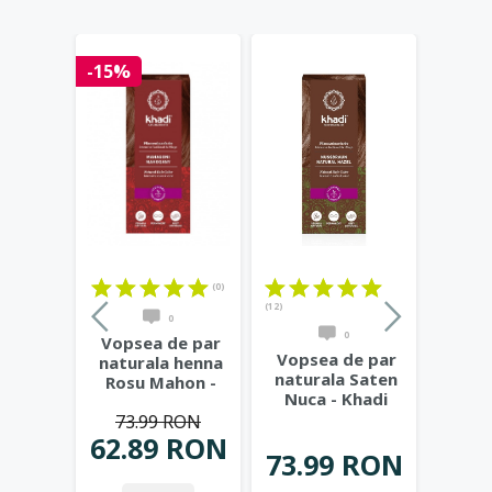
-15%
(0)
(12)
0
0
Vopsea de par
Vopsea de par
naturala henna
naturala Saten
Rosu Mahon -
Nuca - Khadi
Khadi
73.99 RON
62.89 RON
73.99 RON