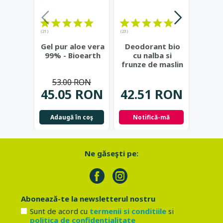
(21)
(23)
(20)
Gel pur aloe vera
Deodorant bio
De
99% - Bioearth
cu nalba si
natura
frunze de maslin
berg
- Eco Cosmetics
alco
53.00 RON
Bi
45.05 RON
42.51 RON
53.
Adaugă în coş
Notifică-mă
Adau
Ne găseşti pe:
Abonează-te la newsletterul nostru
Sunt de acord cu
termenii si conditiile
si
politica de confidentialitate