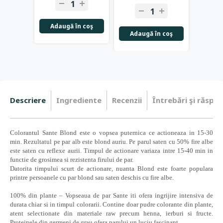
Adaugă în coş
Adaugă în coş
Descriere
Ingrediente
Recenzii
Întrebări şi răspun
Colorantul Sante Blond este o vopsea puternica ce actioneaza in 15-30
min. Rezultatul pe par alb este blond auriu. Pe parul saten cu 50% fire albe
este saten cu reflexe aurii. Timpul de actionare variaza intre 15-40 min in
functie de grosimea si rezistenta firului de par.
Datorita timpului scurt de actionare, nuanta Blond este foarte populara
printre persoanele cu par blond sau saten deschis cu fire albe.
100% din plante – Vopseaua de par Sante iti ofera ingrijire intensiva de
durata chiar si in timpul colorarii. Contine doar pudre colorante din plante,
atent selectionate din materiale raw precum henna, ierburi si fructe.
Proteinele din germeni de grau ofera parului un luciu fascinant.