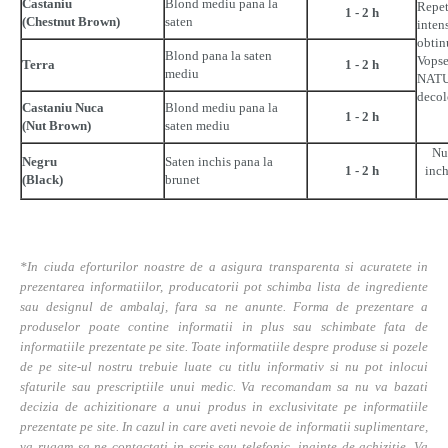
Castaniu
Blond mediu pana la
Repet
1 - 2 h
(Chestnut Brown)
saten
intens
obtin
Blond pana la saten
Vopse
Terra
1 - 2 h
mediu
NAT
decol
Castaniu Nuca
Blond mediu pana la
1 - 2 h
(Nut Brown)
saten mediu
Nu
Negru
Saten inchis pana la
1 - 2 h
inch
(Black)
brunet
*In ciuda eforturilor noastre de a asigura transparenta si acuratete in
prezentarea informatiilor, producatorii pot schimba lista de ingrediente
sau designul de ambalaj, fara sa ne anunte. Forma de prezentare a
produselor poate contine informatii in plus sau schimbate fata de
informatiile prezentate pe site. Toate informatiile despre produse si pozele
de pe site-ul nostru trebuie luate cu titlu informativ si nu pot inlocui
sfaturile sau prescriptiile unui medic. Va recomandam sa nu va bazati
decizia de achizitionare a unui produs in exclusivitate pe informatiile
prezentate pe site. In cazul in care aveti nevoie de informatii suplimentare,
va rugam sa ne contactati in scris sau telefonic, inainte de achizitie. Va