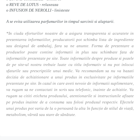
o REVE DE LOTUS - relaxeaza
o INFUSION DE NEROLLI - linisteste
A se evita utilizarea parfumurilor in timpul sarcinii si alaptarii.
*In ciuda eforturilor noastre de a asigura transparenta si acuratete in
prezentarea informatiilor, producatorii pot schimba lista de ingrediente
sau designul de ambalaj, fara sa ne anunte. Forma de prezentare a
produselor poate contine informatii in plus sau schimbate fata de
informatiile prezentate pe site. Toate informatiile despre produse si pozele
de pe site-ul nostru trebuie luate cu titlu informativ si nu pot inlocui
sfaturile sau prescriptiile unui medic. Va recomandam sa nu va bazati
decizia de achizitionare a unui produs in exclusivitate pe informatiile
prezentate pe site. In cazul in care aveti nevoie de informatii suplimentare,
va rugam sa ne contactati in scris sau telefonic, inainte de achizitie. Va
rugam sa cititi eticheta produsului, atentionarile si instructiunile afisate
pe produs inainte de a consuma sau folosi produsul respectiv. Efectele
unui produs pot varia de la o persoană la alta în funcție de stilul de viață,
metabolism, vârstă sau stare de sănătate.