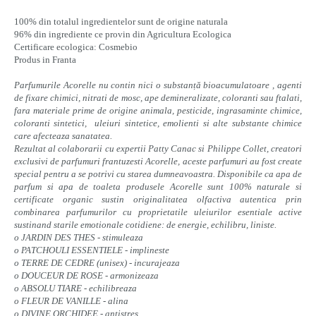
100% din totalul ingredientelor sunt de origine naturala
96% din ingrediente ce provin din Agricultura Ecologica
Certificare ecologica: Cosmebio
Produs in Franta
Parfumurile Acorelle nu contin nici o substanță bioacumulatoare , agenti
de fixare chimici, nitrati de mosc, ape demineralizate, coloranti sau ftalati,
fara materiale prime de origine animala, pesticide, ingrasaminte chimice,
coloranti sintetici, uleiuri sintetice, emolienti si alte substante chimice
care afecteaza sanatatea.
Rezultat al colaborarii cu expertii Patty Canac si Philippe Collet, creatori
exclusivi de parfumuri frantuzesti Acorelle, aceste parfumuri au fost create
special pentru a se potrivi cu starea dumneavoastra. Disponibile ca apa de
parfum si apa de toaleta produsele Acorelle sunt 100% naturale si
certificate organic sustin originalitatea olfactiva autentica prin
combinarea parfumurilor cu proprietatile uleiurilor esentiale active
sustinand starile emotionale cotidiene: de energie, echilibru, liniste.
o JARDIN DES THES - stimuleaza
o PATCHOULI ESSENTIELE - implineste
o TERRE DE CEDRE (unisex) - incurajeaza
o DOUCEUR DE ROSE - armonizeaza
o ABSOLU TIARE - echilibreaza
o FLEUR DE VANILLE - alina
o DIVINE ORCHIDEE - antistres