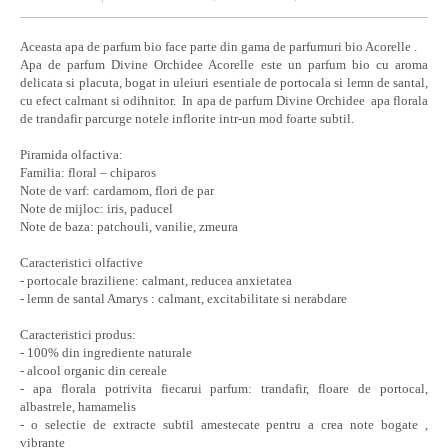
Aceasta apa de parfum bio face parte din gama de parfumuri bio Acorelle .
Apa de parfum
Divine Orchidee
Acorelle
este un parfum bio cu aroma
delicata si placuta, bogat in uleiuri esentiale de portocala si lemn de santal,
cu efect calmant si odihnitor.
In apa de parfum
Divine Orchidee
apa florala
de trandafir parcurge notele inflorite intr-un mod foarte subtil.
Piramida olfactiva:
Familia: floral – chiparos
Note de varf: cardamom, flori de par
Note de mijloc: iris, paducel
Note de baza: patchouli, vanilie, zmeura
Caracteristici
o
lfactive
- portocale braziliene: calmant, reducea anxietatea
- lemn de santal Amarys : calmant, excitabilitate si nerabdare
Caracteristici produs:
- 100% din ingrediente naturale
- alcool organic din cereale
- apa florala potrivita fiecarui parfum: trandafir, floare de portocal,
albastrele, hamamelis
- o selectie de extracte subtil amestecate pentru a crea note bogate ,
vibrante