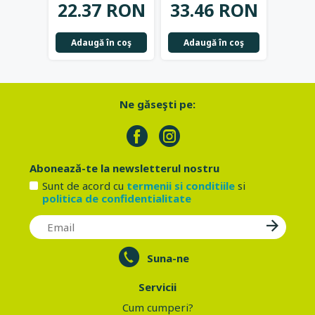
22.37 RON
33.46 RON
39.
Adaugă în coş
Adaugă în coş
Not
Ne găseşti pe:
Abonează-te la newsletterul nostru
Sunt de acord cu
termenii si conditiile
si
politica de confidentialitate
Suna-ne
Servicii
Cum cumperi?