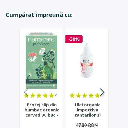
Cumpărat împreună cu:
Stoc 
-30%
(5)
(7)
Protej slip din
Ulei organic
Past
bumbac organic
impotriva
natur
curved 30 buc -
tantarilor si
vera 
Natracare
insectelor, 50 ml
citri
47.80 RON
- Eco
...