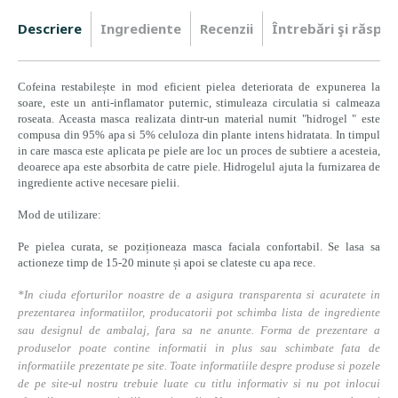
Descriere
Ingrediente
Recenzii
Întrebări şi răspun
Cofeina restabilește in mod eficient pielea deteriorata de expunerea la
soare, este un anti-inflamator puternic, stimuleaza circulatia si calmeaza
roseata. Aceasta masca realizata dintr-un material numit "hidrogel " este
compusa din 95% apa si 5% celuloza din plante intens hidratata. In timpul
in care masca este aplicata pe piele are loc un proces de subtiere a acesteia,
deoarece apa este absorbita de catre piele. Hidrogelul ajuta la furnizarea de
ingrediente active necesare pielii.
Mod de utilizare:
Pe pielea curata, se poziționeaza masca faciala confortabil. Se lasa sa
actioneze timp de 15-20 minute și apoi se clateste cu apa rece.
*In ciuda eforturilor noastre de a asigura transparenta si acuratete in
prezentarea informatiilor, producatorii pot schimba lista de ingrediente
sau designul de ambalaj, fara sa ne anunte. Forma de prezentare a
produselor poate contine informatii in plus sau schimbate fata de
informatiile prezentate pe site. Toate informatiile despre produse si pozele
de pe site-ul nostru trebuie luate cu titlu informativ si nu pot inlocui