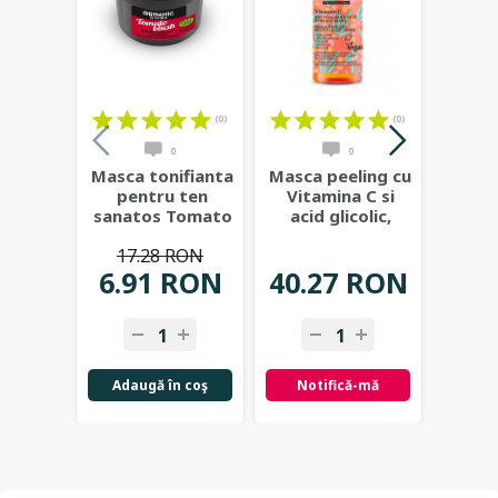
(0)
(0)
0
0
Masca tonifianta
Masca peeling cu
Masca
pentru ten
Vitamina C si
toate 
sanatos Tomato
acid glicolic,
te
Blush - Organic
145ml - C-
Avoca
17.28 RON
26
Kitchen
...
BERRICA
...
6.91 RON
40.27 RON
13.
Adaugă în coş
Notifică-mă
Not