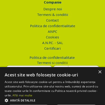
Companie
Despre noi
Termeni & conditii
Contact
Politica de confidentialitate
ANPC
Cookies
A.N.P.C. - SAL
Certificari
Politica de confidentialitate
Termeni si conditii
×
Acest site web folosește cookie-uri
Acest site web folosește cookie-uri pentru a îmbunătăți experiența
Copyright © 2026 PROVA.ro
utilizatorului. Prin utilizarea site-ului nostru web, sunteți de acord cu
toate cookie-urile în conformitate cu Politica noastră privind cookie-
$('.btn_gdpr').click(function() { //alert('test'); var values='';
urile.
Află mai multe
values+='action=accept-gdpr'; $.ajax({ method: "POST", url:
ARATĂ DETALIILE