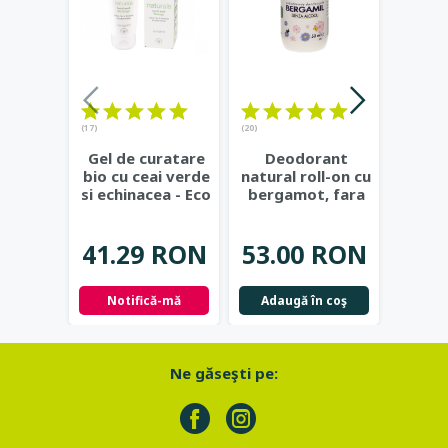
(17)
(20)
Ge
Gel de curatare
Deodorant
natur
bio cu ceai verde
natural roll-on cu
si c
si echinacea - Eco
bergamot, fara
Eco 
Cosmetics
...
alcool, 50ml -
Bioearth
...
37.
41.29 RON
53.00 RON
Not
Notifică-mă
Adaugă în coş
Ne găseşti pe: