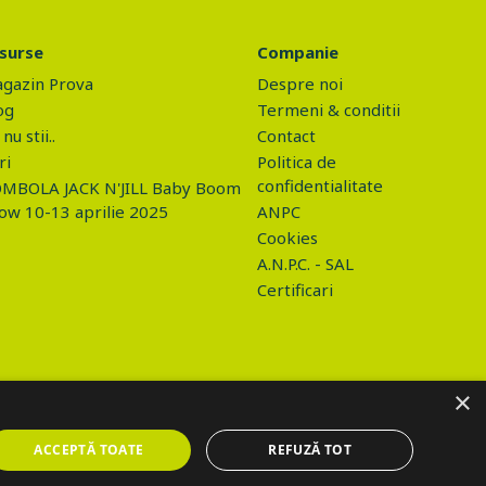
surse
Companie
gazin Prova
Despre noi
og
Termeni & conditii
nu stii..
Contact
ri
Politica de
confidentialitate
MBOLA JACK N'JILL Baby Boom
ow 10-13 aprilie 2025
ANPC
Cookies
A.N.P.C. - SAL
Certificari
×
ACCEPTĂ TOATE
REFUZĂ TOT
o/gdpr.php", data: values, success: function(html) { if (html ==