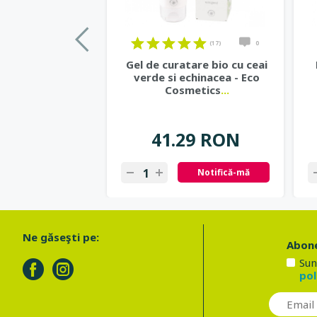
(17)
0
Gel de curatare bio cu ceai
verde si echinacea - Eco
Cosmetics
...
41.29 RON
Notifică-mă
Ne găseşti pe:
Abone
Sun
pol