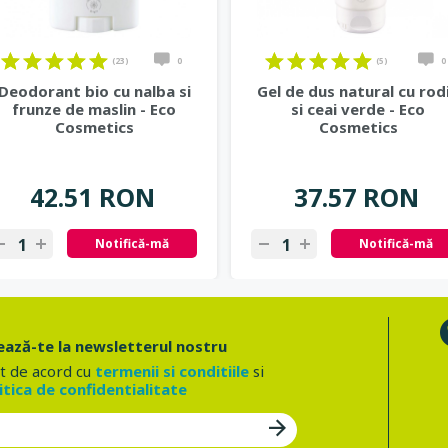
(23)
0
(5)
0
Deodorant bio cu nalba si
Gel de dus natural cu rod
frunze de maslin - Eco
si ceai verde - Eco
Cosmetics
Cosmetics
42.51 RON
37.57 RON
Notifică-mă
Notifică-mă
ază-te la newsletterul nostru
t de acord cu
termenii si conditiile
si
itica de confidentialitate