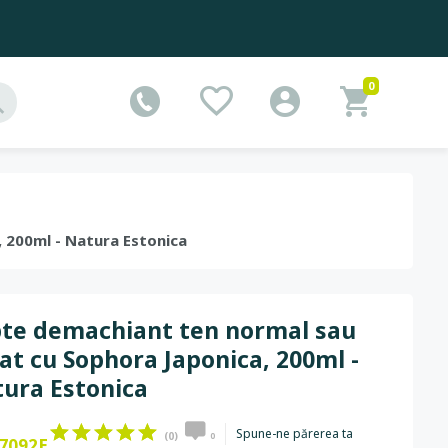
0
, 200ml - Natura Estonica
te demachiant ten normal sau
at cu Sophora Japonica, 200ml -
ura Estonica
Spune-ne părerea ta
(0)
0
7092E