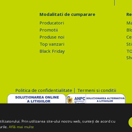
Modalitati de cumparare
Re
Producatori
Ma
Promotii
Bl
Produse noi
Ce 
Top vanzari
Sti
Black Friday
TO
Sh
Politica de confidentialitate
Termeni si conditii
Copyright © 2026 PROVA.ro
lizatorului. Prin utilizarea site-ului nostru web, sunteți de acord cu
urile.
Află mai multe
='action=accept-gdpr'; $.ajax({ method: "POST", url: "https://www.prova.r