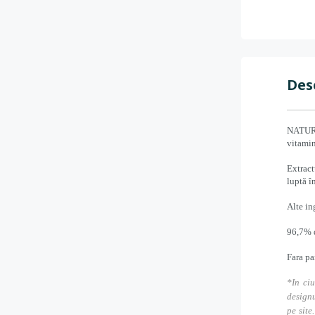
Des
NATURA
vitamin
Extract
luptă î
Alte in
96,7% d
Fara pa
*In ciu
designu
pe site