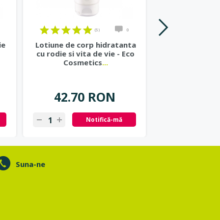
(5)
0
ie
Lotiune de corp hidratanta
Lotiune de 
cu rodie si vita de vie - Eco
hidratanta 
Cosmetics
...
masline si
42.70 RON
48.40
Notifică-mă
Ad
Suna-ne