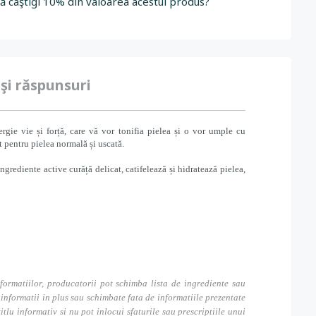
să câştigi 10% din valoarea acestui produs?
 şi răspunsuri
e vie și forță, care vă vor tonifia pielea și o vor umple cu
 pentru pielea normală și uscată.
rediente active curăță delicat, catifelează și hidratează pielea,
formatiilor, producatorii pot schimba lista de ingrediente sau
nformatii in plus sau schimbate fata de informatiile prezentate
itlu informativ si nu pot inlocui sfaturile sau prescriptiile unui