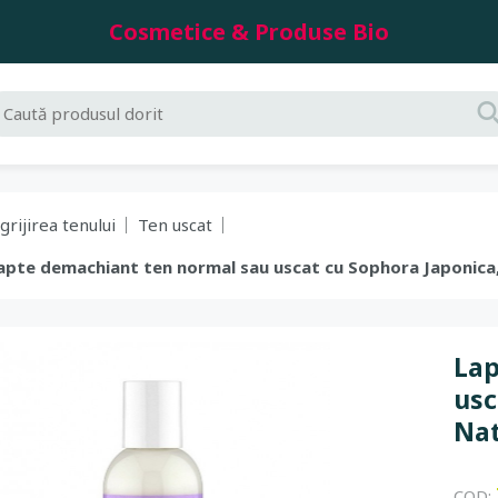
Cosmetice & Produse Bio
grijirea tenului
Ten uscat
 Lapte demachiant ten normal sau uscat cu Sophora Japonica
Lap
usc
Nat
COD: