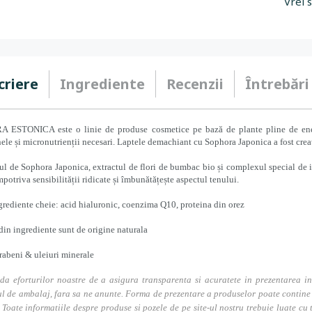
Vrei 
criere
Ingrediente
Recenzii
Întrebări
 ESTONICA este o linie de produse cosmetice pe bază de plante pline de energi
ele și micronutrienții necesari. Laptele demachiant cu Sophora Japonica a fost creat
ul de Sophora Japonica, extractul de flori de bumbac bio și complexul special de ing
mpotriva sensibilității ridicate și îmbunătățește aspectul tenului.
grediente cheie: acid hialuronic, coenzima Q10, proteina din orez
in ingrediente sunt de origine naturala
rabeni & uleiuri minerale
da eforturilor noastre de a asigura transparenta si acuratete in prezentarea in
l de ambalaj, fara sa ne anunte. Forma de prezentare a produselor poate contine i
. Toate informatiile despre produse si pozele de pe site-ul nostru trebuie luate cu t