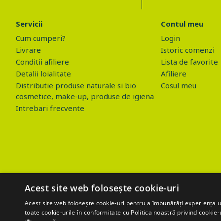
Servicii
Contul meu
Cum cumperi?
Login
Livrare
Istoric comenzi
Conditii afiliere
Lista de favorite
Detalii loialitate
Afiliere
Distributie produse naturale si bio
Cosul meu
cosmetice, make-up, produse de igiena
Intrebari frecvente
Acest site web folosește cookie-uri
Acest site web folosește cookie-uri pentru a îmbunătăți experiența uti
toate cookie-urile în conformitate cu Politica noastră privind cookie-
$('.btn_gdpr').click(function() { //alert('test'); var values=''; values+