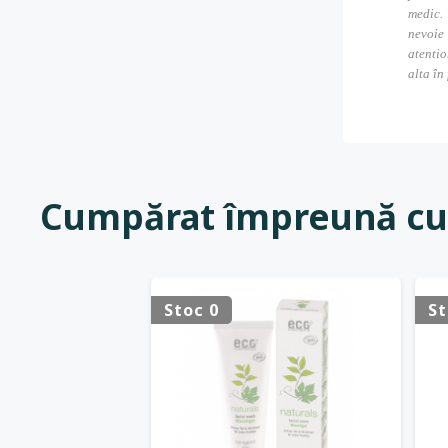
medic. 
nevoie
atentio
alta în
Cumpărat împreună cu
Stoc 0
St