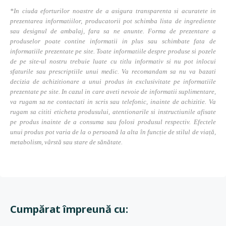
*In ciuda eforturilor noastre de a asigura transparenta si acuratete in
prezentarea informatiilor, producatorii pot schimba lista de ingrediente
sau designul de ambalaj, fara sa ne anunte. Forma de prezentare a
produselor poate contine informatii in plus sau schimbate fata de
informatiile prezentate pe site. Toate informatiile despre produse si pozele
de pe site-ul nostru trebuie luate cu titlu informativ si nu pot inlocui
sfaturile sau prescriptiile unui medic. Va recomandam sa nu va bazati
decizia de achizitionare a unui produs in exclusivitate pe informatiile
prezentate pe site. In cazul in care aveti nevoie de informatii suplimentare,
va rugam sa ne contactati in scris sau telefonic, inainte de achizitie. Va
rugam sa cititi eticheta produsului, atentionarile si instructiunile afisate
pe produs inainte de a consuma sau folosi produsul respectiv. Efectele
unui produs pot varia de la o persoană la alta în funcție de stilul de viață,
metabolism, vârstă sau stare de sănătate.
Cumpărat împreună cu: