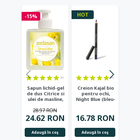
HOT
-15%
(3)
(3)
Sapun lichid-gel
Creion Kajal bio
Ri
de dus Citrice si
pentru ochi,
alun
ulei de masline,
Night Blue (bleu-
Lon
300 ml -
...
marin) -
negru
28.97 RON
Benecos
...
24.62 RON
16.78 RON
32.
Adaugă în coş
Adaugă în coş
Adau