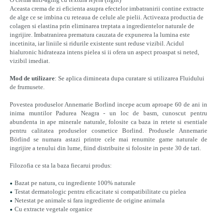
Aceasta crema de zi eficienta asupra efectelor imbatranirii contine extracte
de alge ce se imbina cu reteaua de celule ale pielii. Activeaza productia de
colagen si elastina prin eliminarea treptata a ingredientelor naturale de
ingrijire. Imbatranirea prematura cauzata de expunerea la lumina este
incetinita, iar liniile si ridurile existente sunt reduse vizibil. Acidul
hialuronic hidrateaza intens pielea si ii ofera un aspect proaspat si neted,
vizibil imediat.
Mod de utilizare
: Se aplica dimineata dupa curatare si utilizarea Fluidului
de frumusete.
Povestea produselor Annemarie Borlind incepe acum aproape 60 de ani in
inima muntilor Padurea Neagra - un loc de basm, cunoscut pentru
abundenta in ape minerale naturale, folosite ca baza in retete si esentiale
pentru calitatea produselor cosmetice Borlind. Produsele Annemarie
Börlind se numara astazi printre cele mai renumite game naturale de
ingrijire a tenului din lume, fiind distribuite si folosite in peste 30 de tari.
Filozofia ce sta la baza fiecarui produs:
Bazat pe natura, cu ingrediente 100% naturale
Testat dermatologic pentru eficacitate si compatibilitate cu pielea
Netestat pe animale si fara ingrediente de origine animala
Cu extracte vegetale organice