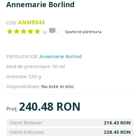
Annemarie Borlind
ANMB844
COD:
Spune-ne părerea ta
(0)
1
PRODUCATOR:
Annemarie Borlind
Mod de prezentare:
50 ml
Greutate:
220 g
Disponibilitate:
Nu este in stoc
240.48 RON
Preţ:
Client Believer:
216.43 RON
Client Entuziast:
228.45 RON