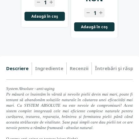
Adaugă în coş
Adaugă în coş
Adau
Descriere
Ingrediente
Recenzii
Întrebări şi răspun
System Absolute - anti-aging
Pe măsură ce înaintăm în vârstă și nevoile pielii devin mai mari, poate fi
tentant să abandon
ăm
soluțiile naturale în căutarea unei eficacități mai
mari. Cu SYSTEM ABSOLUTE nu este nevoie de compromisuri! Acest
sistem complet integrează cele mai eficiente complexe naturale pentru
curățarea, tratarea, reparația, hrănirea și fermitatea pielii până când
aceasta strălucește de vitalitate. Șase pași simpli care dau pielii tot ce are
nevoie pentru a rămâne frumoasă - absolut natural
.
O crema anti-aging cu textura lejera (light)