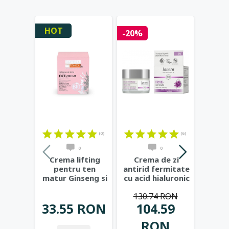
HOT
-20%
-20%
(0)
(6)
0
0
Crema lifting
Crema de zi
Cr
pentru ten
antirid fermitate
noap
matur Ginseng si
cu acid hialuronic
fer
Acai, 50ml -
si bakuchiol,
...
acid h
130.74 RON
139
Natura
...
bak
33.55 RON
104.59
1
RON