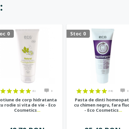
:
oc 0
Stoc 0
(5)
0
(18)
0
otiune de corp hidratanta
Pasta de dinti homeopa
cu rodie si vita de vie - Eco
cu chimen negru, fara flu
Cosmetics
...
- Eco Cosmetics
...