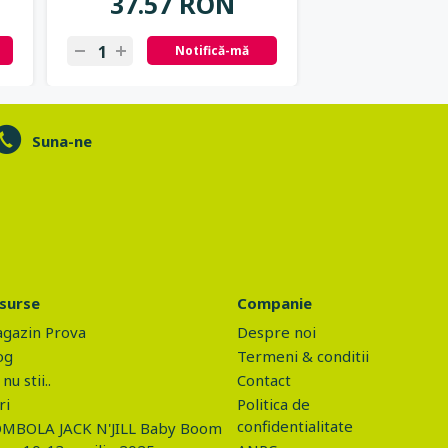
37.57 RON
37.57
Notifică-mă
N
Suna-ne
surse
Companie
gazin Prova
Despre noi
og
Termeni & conditii
nu stii..
Contact
ri
Politica de
confidentialitate
MBOLA JACK N'JILL Baby Boom