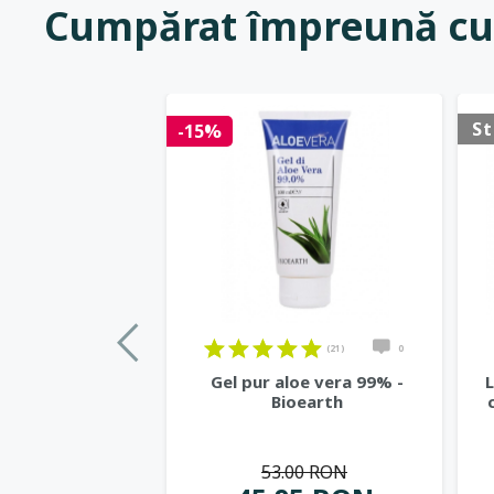
Cumpărat împreună cu
St
-15%
(21)
0
Gel pur aloe vera 99% -
L
Bioearth
53.00 RON