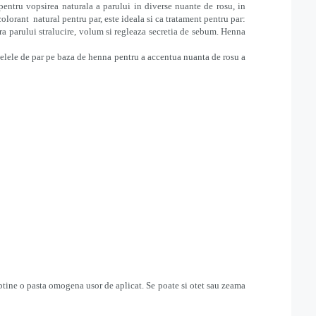
entru vopsirea naturala a parului in diverse nuante de rosu, in
colorant natural pentru par, este ideala si ca tratament pentru par:
fera parului stralucire, volum si regleaza secretia de sebum. Henna
lele de par pe baza de henna pentru a accentua nuanta de rosu a
btine o pasta omogena usor de aplicat. Se poate si otet sau zeama