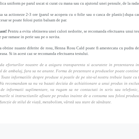
plica uniform pe parul uscat si curat cu mana sau cu ajutorul unei pensule, de la rada
asa sa actioneze 2-3 ore (parul se acopera cu o folie sau o casca de plastic) dupa 
cesar se poate folosi putin balsam de par.
ant!
Pentru a evita obtinerea unei culori nedorite, se recomanda efectuarea unui tes
de par ramase in perie sau pe o suvita.
a obtine nuante diferite de rosu, Henna Rosu Cald poate fi amestecata cu pudra de
reasa. Si in acest caz se recomanda efectuarea testului.
da eforturilor noastre de a asigura transparenta si acuratete in prezentarea in
l de ambalaj, fara sa ne anunte. Forma de prezentare a produselor poate contine i
. Toate informatiile despre produse si pozele de pe site-ul nostru trebuie luate cu t
Va recomandam sa nu va bazati decizia de achizitionare a unui produs in exclusivi
 de informatii suplimentare, va rugam sa ne contactati in scris sau telefonic, 
narile si instructiunile afisate pe produs inainte de a consuma sau folosi produs
 funcție de stilul de viață, metabolism, vârstă sau stare de sănătate.