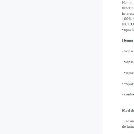
Henna L
functie
intares
100% n
NU CONT
vopsel
Henna 
- vopse
- vopse
- vopse
- vopse
- confe
Mod de 
1. se a
de lama