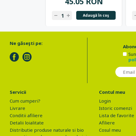
45.05 RON
Adaugă în coş
Ne găseşti pe:
Abone
Sun
pol
Servicii
Contul meu
Cum cumperi?
Login
Livrare
Istoric comenzi
Conditii afiliere
Lista de favorite
Detalii loialitate
Afiliere
Distributie produse naturale si bio
Cosul meu