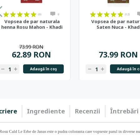
(0)
0
(12)
Vopsea de par naturala
Vopsea de par natur
henna Rosu Mahon - Khadi
Saten Nuca - Khad
73.99 RON
62.89 RON
73.99 RON
Adaugă în coş
Adaugă în c
criere
Ingrediente
Recenzii
Întrebări
osu Cald Le Erbe de Janas este o pudra coloranta care vopseste parul in diverse n