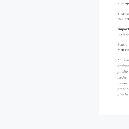
2. se a
3. se l
este ne
Import
firele 
Pentru 
rosu ci
*In ciu
designu
pe site
medic. 
nevoie
atentio
alta în