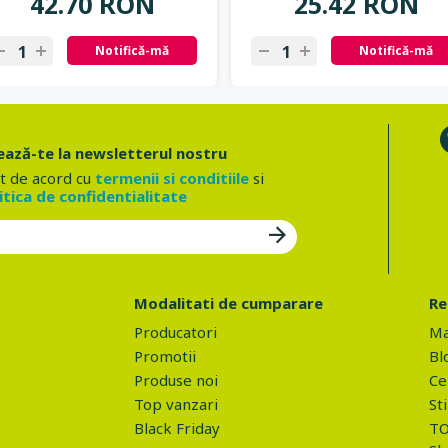
42.70 RON
25.42 RON
Notifică-mă
Notifică-mă
ază-te la newsletterul nostru
t de acord cu
termenii si conditiile
si
itica de confidentialitate
Modalitati de cumparare
Re
Producatori
Ma
Promotii
Bl
Produse noi
Ce 
Top vanzari
Sti
Black Friday
TO