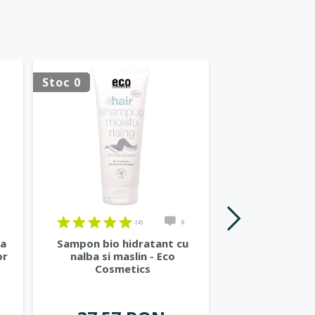
Stoc 0
Stoc 0
(4)
0
ta
Sampon bio hidratant cu
Sampon repar
or
nalba si maslin - Eco
mirt si gingko
Cosmetics
Cosmet