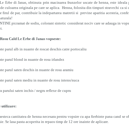
e Erbe di Janas, obtinuta prin macinarea frunzelor uscate de henna, este ideala p
 de culoarea originala pe care se aplica. Henna, folosita din timpuri stravechi ca si 
te firul de par, contribuie la indepartarea matretii si previne aparitia acesteia, con
aturala!
INE picramat de sodiu, colorant sintetic considerat nociv care se adauga in vopse
ei.
Rosu Cald Le Erbe di Janas vopseste:
ste parul alb in nuante de roscat deschis catre portocaliu
ste parul blond in nuante de rosu irlandez
ste parul saten deschis in nuante de rosu aramiu
ste parul saten mediu in nuante de rosu intens/nuca
ra parului saten inchis / negru reflexe de cupru
utilizare:
mesteca cantitatea de henna necesara pentru vopsire cu apa fierbinte pana cand se o
ie. Se lasa pasta acoperita in repaos timp de 12 ore inainte de aplicare.