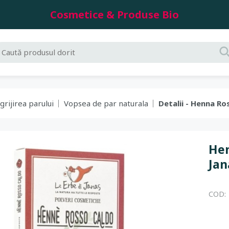
Cosmetice & Produse Bio
grijirea parului
Vopsea de par naturala
Detalii - Henna Ros
Hen
Jan
COD: