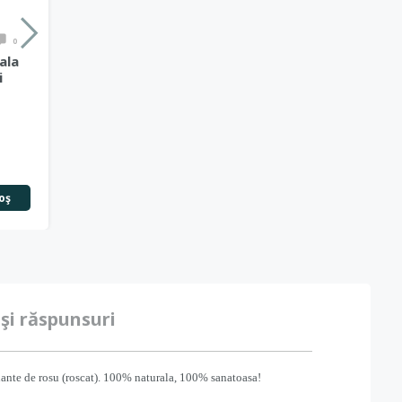
0
ala
i
oş
 şi răspunsuri
uante de rosu (roscat). 100% naturala, 100% sanatoasa!