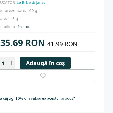
UCATOR:
Le Erbe di Janas
de prezentare:
100 g
ate:
118 g
nibilitate:
In stoc
35.69 RON
41.99 RON
Adaugă în coş
să câştigi 10% din valoarea acestui produs?