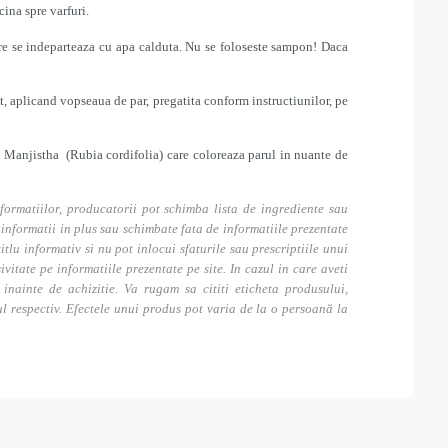
cina spre varfuri.
care se indeparteaza cu apa calduta. Nu se foloseste sampon! Daca
t, aplicand vopseaua de par, pregatita conform instructiunilor, pe
 Manjistha (Rubia cordifolia) care coloreaza parul in nuante de
formatiilor, producatorii pot schimba lista de ingrediente sau
nformatii in plus sau schimbate fata de informatiile prezentate
itlu informativ si nu pot inlocui sfaturile sau prescriptiile unui
tate pe informatiile prezentate pe site. In cazul in care aveti
inainte de achizitie. Va rugam sa cititi eticheta produsului,
ul respectiv. Efectele unui produs pot varia de la o persoană la