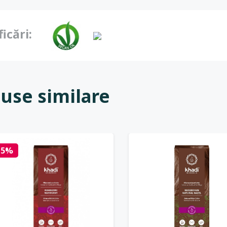
ficări:
use similare
15%