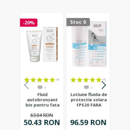
Stoc 0
Stoc 
-20%
(8)
(0)
0
0
Fluid
Lotiune fluida de
Lapt
autobronzant
protectie solara
bio p
bio pentru fata
FPS20 FARA
sensi
si corp cu rodie
PARFUM, 100 ml
...
de 
63.04 RON
si extract
...
50.43 RON
96.59 RON
81.