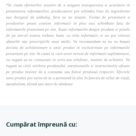
*In ciuda eforturilor noastre de a asigura transparenta si acuratete in
prezentarea informatiilor, producatorii pot schimba lista de ingrediente
sau designul de ambalaj, fara sa ne anunte. Forma de prezentare a
produselor poate contine informatii in plus sau schimbate fata de
informatiile prezentate pe site. Toate informatiile despre produse si pozele
de pe site-ul nostru trebuie luate cu titlu informativ si nu pot inlocui
sfaturile sau prescriptiile unui medic. Va recomandam sa nu va bazati
decizia de achizitionare a unui produs in exclusivitate pe informatiile
prezentate pe site. In cazul in care aveti nevoie de informatii suplimentare,
va rugam sa ne contactati in scris sau telefonic, inainte de achizitie. Va
rugam sa cititi eticheta produsului, atentionarile si instructiunile afisate
pe produs inainte de a consuma sau folosi produsul respectiv. Efectele
unui produs pot varia de la o persoană la alta în funcție de stilul de viață,
metabolism, vârstă sau stare de sănătate.
Cumpărat împreună cu: