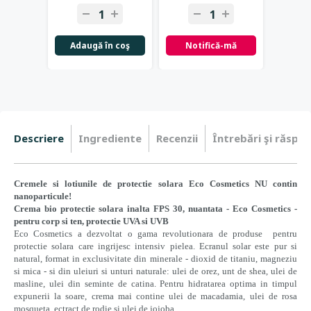
Adaugă în coş
Notifică-mă
Not
Descriere
Ingrediente
Recenzii
Întrebări şi răspun
Cremele si lotiunile de protectie solara Eco Cosmetics NU contin
nanoparticule!
Crema bio protectie solara inalta FPS 30, nuantata - Eco Cosmetics -
pentru corp si ten, protectie UVA si UVB
Eco Cosmetics a dezvoltat o gama revolutionara de produse pentru
protectie solara care ingrijesc intensiv pielea. Ecranul solar este pur si
natural, format in exclusivitate din minerale - dioxid de titaniu, magneziu
si mica - si din uleiuri si unturi naturale: ulei de orez, unt de shea, ulei de
masline, ulei din seminte de catina. Pentru hidratarea optima in timpul
expunerii la soare, crema mai contine ulei de macadamia, ulei de rosa
mosqueta, ectract de rodie si ulei de jojoba.