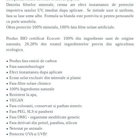
Datorita filtrelor minerale, crema are efect instantaneu de protectie
impotriva razelor UV, imediat dupa aplicare. Se intinde usor si uniform,
fara sa lase urme albe. Formula sa blanda este potrivita si pentru persoanele
cu piele sensibila.
Ofera protectie 100% minerala, 100% fara filtre solare artificiale.
Produs BIO certificat Ecocert: 100% din ingrediente sunt de origine
naturala; 26.28% din totatul ingredientelor provin din agricultura
ecologica.
Produs fara emisii de carbon
Fara nanotehnologie
Efect instantaneu dupa aplicare
Ecran solar exclusiv din minerale si plante
Fara filtre solare chimice
100% Ingrediente naturale
Rezistent la apa,
VEGAN
Fara coloranti, conservati si parfum sintetic
Fara PEG, SLS si parabeni
Fara OMG - organisme modificate genetic
Fara derivati din petrol, parafina, silicon
Netestat pe animale
Protectie UVA si UVB!