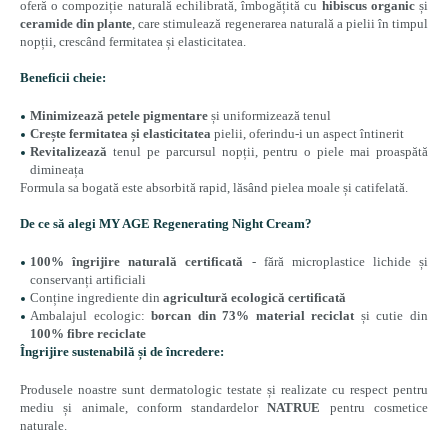
oferă o compoziție naturală echilibrată, îmbogățită cu
hibiscus organic
și
ceramide din plante
, care stimulează regenerarea naturală a pielii în timpul
nopții, crescând fermitatea și elasticitatea.
Beneficii cheie:
Minimizează petele pigmentare
și uniformizează tenul
Crește fermitatea și elasticitatea
pielii, oferindu-i un aspect întinerit
Revitalizează
tenul pe parcursul nopții, pentru o piele mai proaspătă
dimineața
Formula sa bogată este absorbită rapid, lăsând pielea moale și catifelată.
De ce să alegi MY AGE Regenerating Night Cream?
100% îngrijire naturală certificată
- fără microplastice lichide și
conservanți artificiali
Conține ingrediente din
agricultură ecologică certificată
Ambalajul ecologic:
borcan din 73% material reciclat
și cutie din
100% fibre reciclate
Îngrijire sustenabilă și de încredere:
Produsele noastre sunt dermatologic testate și realizate cu respect pentru
mediu și animale, conform standardelor
NATRUE
pentru cosmetice
naturale.