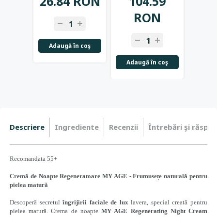
26.84 RON
104.59
1
RON
Adaugă în coş
Adaugă în coş
Adau
Descriere
Ingrediente
Recenzii
Întrebări şi răspun
Recomandata 55+
Cremă de Noapte Regeneratoare MY AGE - Frumusețe naturală pentru
pielea matură
Descoperă secretul
îngrijirii faciale de lux
lavera, special creată pentru
pielea matură. Crema de noapte
MY AGE Regenerating Night Cream