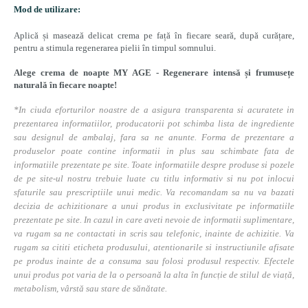
Mod de utilizare:
Aplică și masează delicat crema pe față în fiecare seară, după curățare,
pentru a stimula regenerarea pielii în timpul somnului.
Alege crema de noapte MY AGE - Regenerare intensă și frumusețe
naturală în fiecare noapte!
*In ciuda eforturilor noastre de a asigura transparenta si acuratete in
prezentarea informatiilor, producatorii pot schimba lista de ingrediente
sau designul de ambalaj, fara sa ne anunte. Forma de prezentare a
produselor poate contine informatii in plus sau schimbate fata de
informatiile prezentate pe site. Toate informatiile despre produse si pozele
de pe site-ul nostru trebuie luate cu titlu informativ si nu pot inlocui
sfaturile sau prescriptiile unui medic. Va recomandam sa nu va bazati
decizia de achizitionare a unui produs in exclusivitate pe informatiile
prezentate pe site. In cazul in care aveti nevoie de informatii suplimentare,
va rugam sa ne contactati in scris sau telefonic, inainte de achizitie. Va
rugam sa cititi eticheta produsului, atentionarile si instructiunile afisate
pe produs inainte de a consuma sau folosi produsul respectiv. Efectele
unui produs pot varia de la o persoană la alta în funcție de stilul de viață,
metabolism, vârstă sau stare de sănătate.