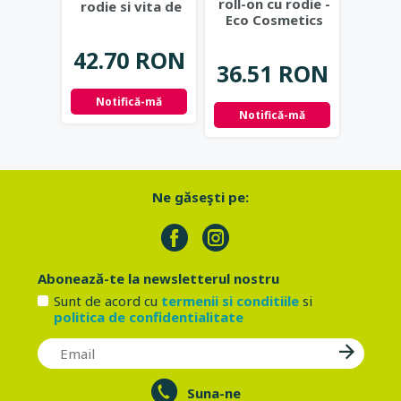
roll-on cu rodie -
rodie si vita de
Vol
Eco Cosmetics
vie - Eco
Black
Cosmetics
...
B
42.70 RON
31.
36.51 RON
Notifică-mă
Not
Notifică-mă
Ne găseşti pe:
Abonează-te la newsletterul nostru
Sunt de acord cu
termenii si conditiile
si
politica de confidentialitate
Suna-ne