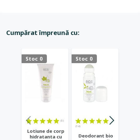
Cumpărat împreună cu:
Stoc 0
Stoc 0
Stoc 
(5)
(14)
Lotiune de corp
Ri
Deodorant bio
hidratanta cu
M