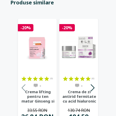
Produse similare
-20%
-20%
-20%
(0)
(6)
0
0
Crema lifting
Crema de zi
Cr
pentru ten
antirid fermitate
noap
matur Ginseng si
cu acid hialuronic
fer
Acai, 50ml -
si bakuchiol,
...
acid h
33.55 RON
130.74 RON
139
Natura
...
bak