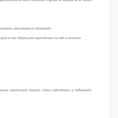
itațiile, mâncărimea și inflamațiile
apră si este obținut prin saponificarea la cald a uleiurilor
nea, ameliorează iritațiile, reduce mâncărimea și inflamațiile