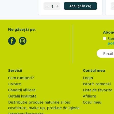
Adaugă în coş
Ne găseşti pe:
Abone
Sun
pol
Servicii
Contul meu
Cum cumperi?
Login
Livrare
Istoric comenzi
Conditii afiliere
Lista de favorite
Detalii loialitate
Afiliere
Distributie produse naturale si bio
Cosul meu
cosmetice, make-up, produse de igiena
Intrebari frecvente