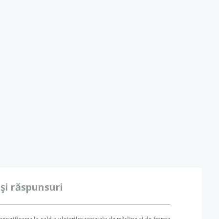
 şi răspunsuri
ponificarea la cald a uleiurilor vegetale de măsline și de frunze