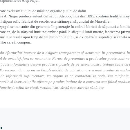
sapunurile de Alep Najel:
cate exclusiv cu ulei de măsline organic și ulei de dafin.
ia Al Najjar produce autenticul săpun Aleppo, încă din 1895, conform tradiției meșt
l săpun solid fabricat de secole, este strămoșul săpunului de Marseille.
șugul se transmite din generație în generație în cadrul fabricii de săpunuri a familie
ecare an, de la sfârșitul lunii noiembrie până la sfârșitul lunii martie, fabricarea p
urile se usucă apoi timp de cel puțin nouă luni, se oxidează la suprafață și capătă 
rilor care îl compun.
da eforturilor noastre de a asigura transparenta si acuratete in prezentarea in
l de ambalaj, fara sa ne anunte. Forma de prezentare a produselor poate contine i
. Toate informatiile despre produse si pozele de pe site-ul nostru trebuie luate cu t
Va recomandam sa nu va bazati decizia de achizitionare a unui produs in exclusivi
 de informatii suplimentare, va rugam sa ne contactati in scris sau telefonic, 
narile si instructiunile afisate pe produs inainte de a consuma sau folosi produs
 funcție de stilul de viață, metabolism, vârstă sau stare de sănătate.
: