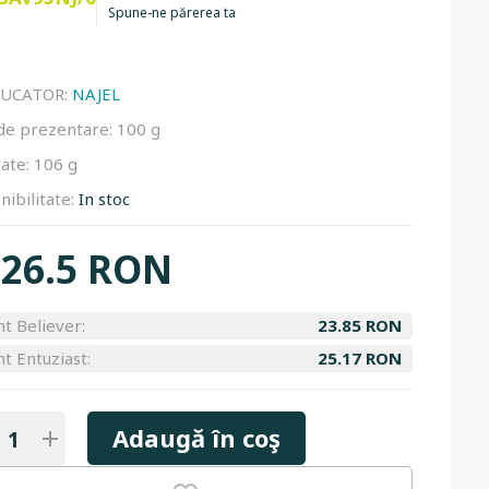
Spune-ne părerea ta
UCATOR:
NAJEL
de prezentare:
100 g
ate:
106 g
nibilitate:
In stoc
26.5 RON
nt Believer:
23.85 RON
nt Entuziast:
25.17 RON
Adaugă în coş