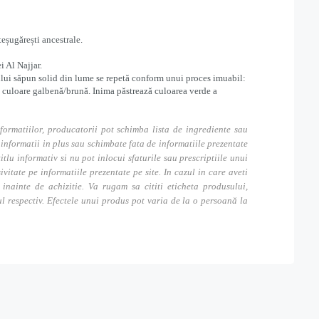
eșugărești ancestrale.
i Al Najjar.
rimului săpun solid din lume se repetă conform unui proces imuabil:
o culoare galbenă/brună. Inima păstrează culoarea verde a
formatiilor, producatorii pot schimba lista de ingrediente sau
nformatii in plus sau schimbate fata de informatiile prezentate
itlu informativ si nu pot inlocui sfaturile sau prescriptiile unui
tate pe informatiile prezentate pe site. In cazul in care aveti
inainte de achizitie. Va rugam sa cititi eticheta produsului,
ul respectiv. Efectele unui produs pot varia de la o persoană la