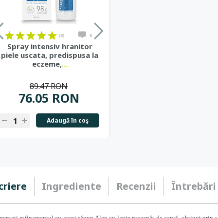
(0)
0
Spray intensiv hranitor
piele uscata, predispusa la
eczeme,
...
89.47 RON
76.05 RON
Adaugă în coş
criere
Ingrediente
Recenzii
Întrebări
entați rafinamentul cu acest săpun Alep cu lapte proaspăt de capră, obținut prin sa