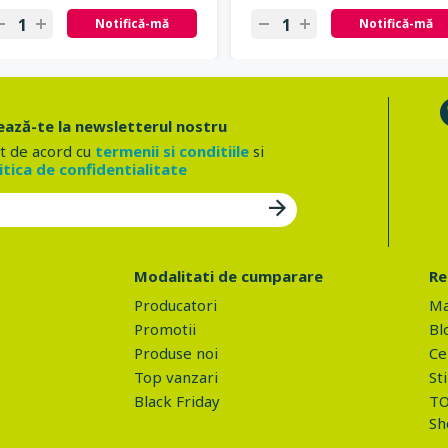
Notifică-mă
Notifică-mă
ază-te la newsletterul nostru
t de acord cu
termenii si conditiile
si
itica de confidentialitate
Modalitati de cumparare
Re
Producatori
Ma
Promotii
Bl
Produse noi
Ce 
Top vanzari
Sti
Black Friday
TO
Sh