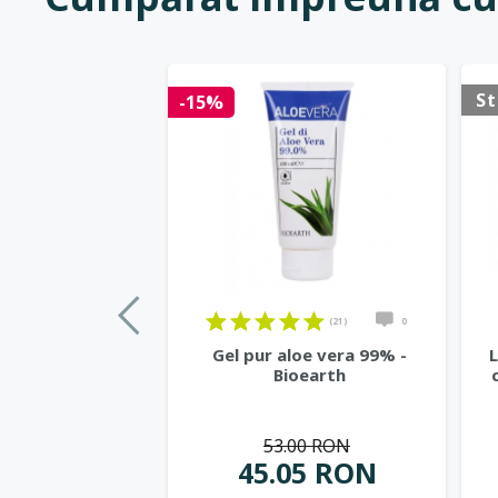
St
-15%
(21)
0
Gel pur aloe vera 99% -
L
Bioearth
53.00 RON
45.05 RON