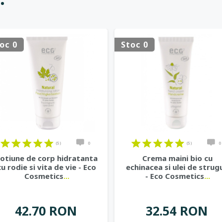
oc 0
Stoc 0
(5)
0
(5)
0
otiune de corp hidratanta
Crema maini bio cu
cu rodie si vita de vie - Eco
echinacea si ulei de strug
Cosmetics
...
- Eco Cosmetics
...
42.70 RON
32.54 RON