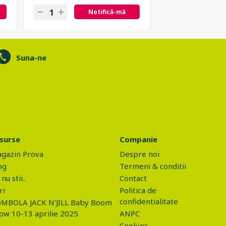
Notifică-mă
N
Suna-ne
surse
Companie
gazin Prova
Despre noi
og
Termeni & conditii
nu stii..
Contact
ri
Politica de
confidentialitate
MBOLA JACK N'JILL Baby Boom
ow 10-13 aprilie 2025
ANPC
Cookies