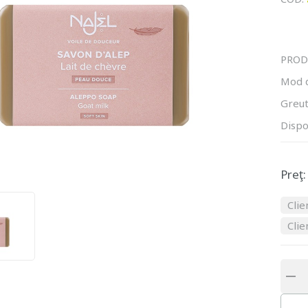
PROD
Mod 
Greut
Dispo
Preţ:
Clie
Clie