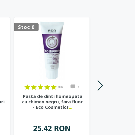
Stoc 0
Stoc 0
(18)
0
Pasta de dinti homeopata
Sampon bio h
uri
cu chimen negru, fara fluor
nalba si ma
- Eco Cosmetics
...
Cosme
25.42 RON
37.57