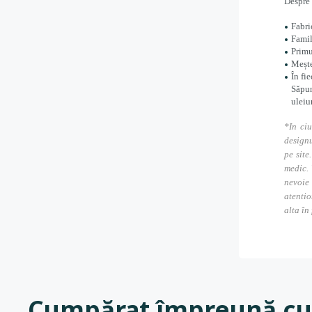
Despre 
Fabri
Famil
Primu
Mește
În fi
Săpun
uleiu
*In ciu
designu
pe site
medic. 
nevoie
atentio
alta în
Cumpărat împreună cu