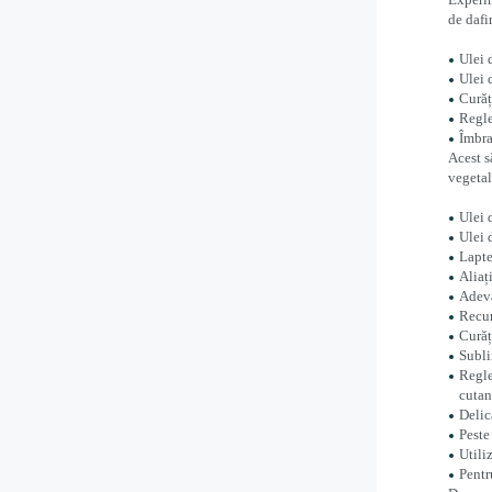
de dafi
Ulei 
Ulei 
Curăț
Regle
Îmbra
Acest s
vegetal
Ulei 
Ulei 
Lapte
Aliaț
Adevă
Recun
Curăț
Subli
Regle
cutan
Delic
Peste
Utili
Pentru