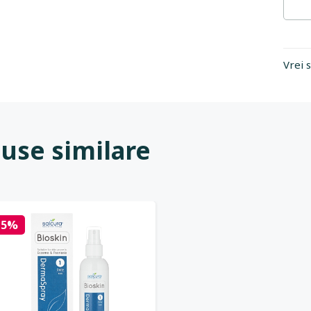
Vrei 
use similare
15%