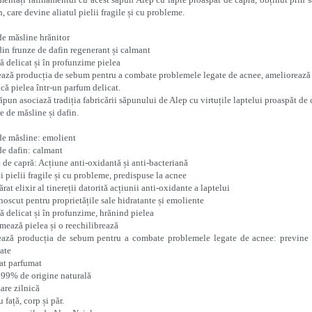
n, care devine aliatul pielii fragile și cu probleme.
de măsline hrănitor
din frunze de dafin regenerant și calmant
ă delicat și în profunzime pielea
ază producția de sebum pentru a combate problemele legate de acnee, ameliorează ir
că pielea într-un parfum delicat.
ăpun asociază tradiția fabricării săpunului de Alep cu virtuțile laptelui proaspăt de c
e de măsline și dafin.
de măsline: emolient
de dafin: calmant
 de capră: Acțiune anti-oxidantă și anti-bacteriană
ii pielii fragile și cu probleme, predispuse la acnee
rat elixir al tinereții datorită acțiunii anti-oxidante a laptelui
oscut pentru proprietățile sale hidratante și emoliente
ă delicat și în profunzime, hrănind pielea
mează pielea și o reechilibrează
ază producția de sebum pentru a combate problemele legate de acnee: previne ac
ate
at parfumat
 99% de origine naturală
zare zilnică
 față, corp și păr.