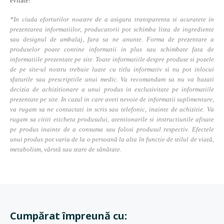
evitate!
*In ciuda eforturilor noastre de a asigura transparenta si acuratete in
prezentarea informatiilor, producatorii pot schimba lista de ingrediente
sau designul de ambalaj, fara sa ne anunte. Forma de prezentare a
produselor poate contine informatii in plus sau schimbate fata de
informatiile prezentate pe site. Toate informatiile despre produse si pozele
de pe site-ul nostru trebuie luate cu titlu informativ si nu pot inlocui
sfaturile sau prescriptiile unui medic. Va recomandam sa nu va bazati
decizia de achizitionare a unui produs in exclusivitate pe informatiile
prezentate pe site. In cazul in care aveti nevoie de informatii suplimentare,
va rugam sa ne contactati in scris sau telefonic, inainte de achizitie. Va
rugam sa cititi eticheta produsului, atentionarile si instructiunile afisate
pe produs inainte de a consuma sau folosi produsul respectiv. Efectele
unui produs pot varia de la o persoană la alta în funcție de stilul de viață,
metabolism, vârstă sau stare de sănătate.
Cumpărat împreună cu: