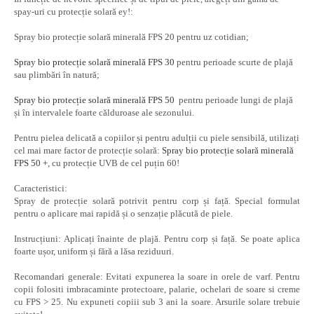
spay-uri cu protecție solară ey!:
Spray bio protecție solară minerală FPS 20 pentru uz cotidian;
Spray bio protecție solară minerală FPS 30
pentru perioade scurte de plajă
sau plimbări în natură;
Spray bio protecție solară minerală FPS 50
pentru perioade lungi de plajă
și în intervalele foarte călduroase ale sezonului.
Pentru pielea delicată a copiilor și pentru adulții cu piele sensibilă, utilizați
cel mai mare factor de protecție solară:
Spray bio protecție solară minerală
FPS 50 +
, cu protecție UVB de cel puțin 60!
Caracteristici:
Spray de protecție solară potrivit pentru corp și față. Special formulat
pentru o aplicare mai rapidă și o senzație plăcută de piele.
Instrucțiuni: Aplicați înainte de plajă. Pentru corp și față. Se poate aplica
foarte ușor, uniform și fără a lăsa reziduuri.
Recomandari generale: Evitati expunerea la soare in orele de varf. Pentru
copii folositi imbracaminte protectoare, palarie, ochelari de soare si creme
cu FPS > 25. Nu expuneti copiii sub 3 ani la soare. Arsurile solare trebuie