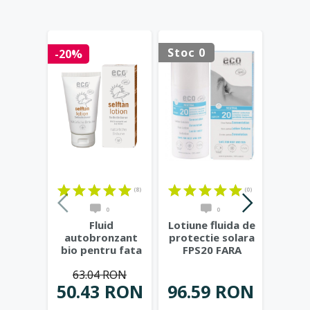
Stoc 0
Stoc 
-20%
(8)
(0)
0
0
Fluid
Lotiune fluida de
Lapt
autobronzant
protectie solara
bio p
bio pentru fata
FPS20 FARA
sensi
si corp cu rodie
PARFUM, 100 ml
...
de 
63.04 RON
si extract
...
50.43 RON
96.59 RON
81.