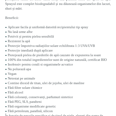
Sprayul este complet biodegradabil și nu dăunează organismelor din lacuri,
râuri și mări.
Beneficii:
Aplicare facila și uniformă datorită recipientului tip spray
Nu lasă urme albe
Potrivit și pentru pielea sensibilă
Rezistent la apă
Protecție împotriva radiațiilor solare echilibrata 1:3 UVA/UVB
Protecție imediată după aplicare
Protejează pielea de piederile de apă cauzate de expunerea la soare
100% din totalul ingredientelor sunt de origine naturală, certificat BIO
Inofensiv pentru corali si organismele acvatice
Nu poluează apa
Vegan
Netestat pe animale
Contine dioxid de titan, ulei de jojoba, ulei de masline
Fără filtre solare chimice
Fără alcool
Fără coloranți, conservanți, parfumuri sintetice
Fără PEG, SLS, parabeni
Fără organisme modificate genetic
Fără petroleum, parafină, silicon
În funcție de nevoile specifice și de tipul de piele, alegeți din gama de