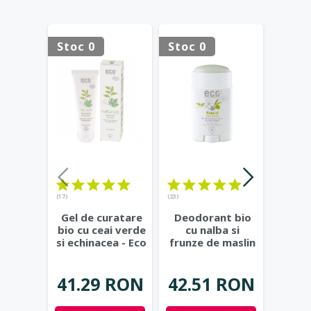
Stoc 0
Stoc 0
Stoc 
(17)
(23)
Ge
Gel de curatare
Deodorant bio
natur
bio cu ceai verde
cu nalba si
si c
si echinacea - Eco
frunze de maslin
Eco 
Cosmetics
...
- Eco Cosmetics
37.
41.29 RON
42.51 RON
Not