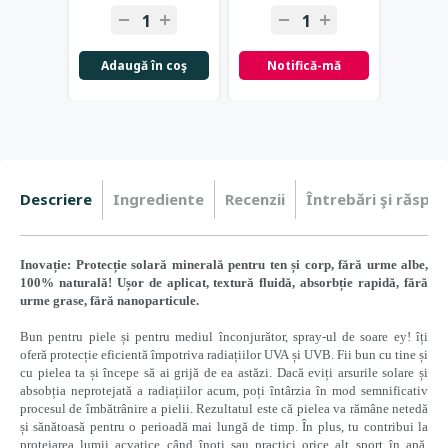
Adaugă în coş
Notifică-mă
Not
Descriere
Ingrediente
Recenzii
Întrebări şi răspun
Inovație: Protecție solară minerală pentru ten și corp, fără urme albe,
100% naturală! Ușor de aplicat, textură fluidă, absorbție rapidă, fără
urme grase, fără nanoparticule.
Bun pentru piele și pentru mediul înconjurător, spray-ul de soare ey! îți
oferă protecție eficientă împotriva radiațiilor UVA și UVB. Fii bun cu tine și
cu pielea ta și începe să ai grijă de ea astăzi. Dacă eviți arsurile solare și
absobția neprotejată a radiațiilor acum, poți întârzia în mod semnificativ
procesul de îmbătrânire a pielii. Rezultatul este că pielea va rămâne netedă
și sănătoasă pentru o perioadă mai lungă de timp. În plus, tu contribui la
protejarea lumii acvatice când înoți sau practici orice alt sport în apă.