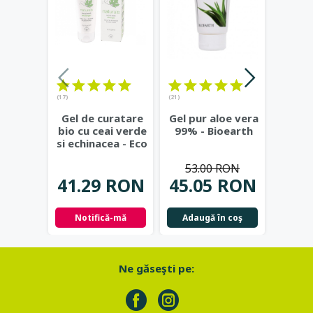
(17)
(21)
(23)
Gel de curatare
Gel pur aloe vera
Deod
bio cu ceai verde
99% - Bioearth
cu
si echinacea - Eco
frunz
Cosmetics
...
- Eco
53.00 RON
41.29 RON
45.05 RON
42.
Notifică-mă
Adaugă în coş
Not
Ne găseşti pe: