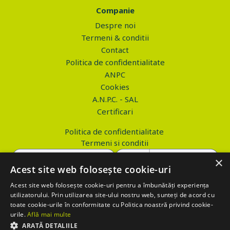
Companie
Despre noi
Termeni & conditii
Contact
Politica de confidentialitate
ANPC
Cookies
A.N.P.C. - SAL
Certificari
Politica de confidentialitate
Termeni si conditii
×
Acest site web folosește cookie-uri
Acest site web folosește cookie-uri pentru a îmbunătăți experiența
Copyright © 2026 PROVA.ro
utilizatorului. Prin utilizarea site-ului nostru web, sunteți de acord cu
toate cookie-urile în conformitate cu Politica noastră privind cookie-
$('.btn_gdpr').click(function() { //alert('test'); var values='';
urile.
Află mai multe
values+='action=accept-gdpr'; $.ajax({ method: "POST", url:
ARATĂ DETALIILE