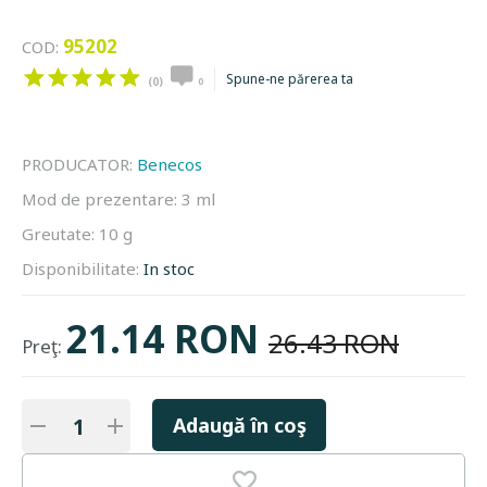
95202
COD:
Spune-ne părerea ta
(0)
0
PRODUCATOR:
Benecos
Mod de prezentare:
3 ml
Greutate:
10 g
Disponibilitate:
In stoc
21.14 RON
26.43 RON
Preţ:
Adaugă în coş