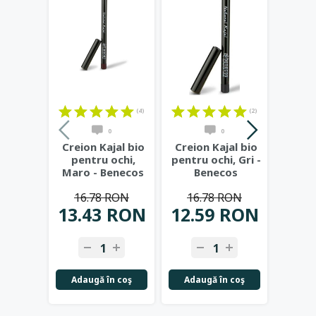
(4)
(2)
0
0
Creion Kajal bio
Creion Kajal bio
Creio
pentru ochi,
pentru ochi, Gri -
pen
Maro - Benecos
Benecos
An
B
16.78 RON
16.78 RON
16
13.43 RON
12.59 RON
13.
Adaugă în coş
Adaugă în coş
Adau