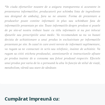
*In ciuda eforturilor noastre de a asigura transparenta si acuratete in
prezentarea informatiilor, producatorii pot schimba lista de ingrediente
sau designul de ambalaj, fara sa ne anunte. Forma de prezentare a
produselor poate contine informatii in plus sau schimbate fata de
informatiile prezentate pe site. Toate informatiile despre produse si pozele
de pe site-ul nostru trebuie luate cu titlu informativ si nu pot inlocui
sfaturile sau prescriptiile unui medic. Va recomandam sa nu va bazati
decizia de achizitionare a unui produs in exclusivitate pe informatiile
prezentate pe site. In cazul in care aveti nevoie de informatii suplimentare,
va rugam sa ne contactati in scris sau telefonic, inainte de achizitie. Va
rugam sa cititi eticheta produsului, atentionarile si instructiunile afisate
pe produs inainte de a consuma sau folosi produsul respectiv. Efectele
unui produs pot varia de la o persoană la alta în funcție de stilul de viață,
metabolism, vârstă sau stare de sănătate.
Cumpărat împreună cu: