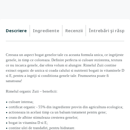
Descriere
Ingrediente
Recenzii
Întrebări şi răspun
Creeaza un aspect bogat genelor tale cu aceasta formula unica, ce ingrijeste
genele, in timp ce coloreaza. Definire perfecta si culoare rezistenta, textura
ce nu incarca genele, dar ofera volum si alungire. Rimelul Zuii contine
extract organic de urzica si coada calului si nutrienti bogati in vitaminele D
si E, pentru a ingriji si conditiona genele tale. Frumusetea poate fi
sanatoasa!
Rimelul organic Zuii – beneficii:
culoare intensa;
certificat organic - 55% din ingrediente provin din agricultura ecologica;
actioneaza in acelasi timp ca un balsam tratament pentru gene;
ceara de albine stimuleaza cresterea genelor;
bogat in vitamina D si E;
contine ulei de trandafiri, pentru hidratare.