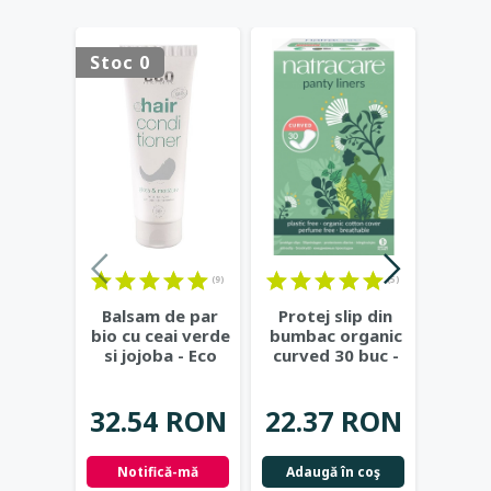
Stoc 0
-15%
(9)
(5)
Balsam de par
Protej slip din
Ta
bio cu ceai verde
bumbac organic
NOR
si jojoba - Eco
curved 30 buc -
aplic
Cosmetics
Natracare
- N
37
32.54 RON
22.37 RON
31.
Notifică-mă
Adaugă în coş
Adau