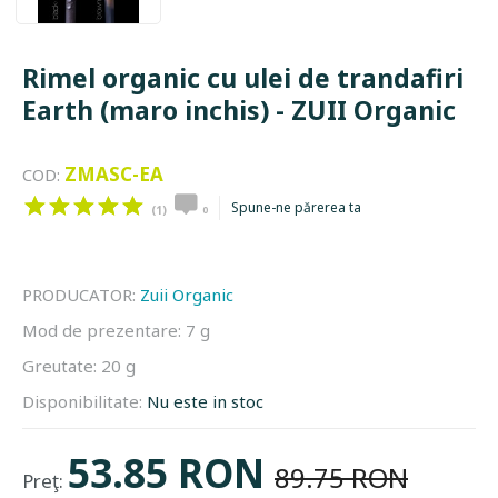
Rimel organic cu ulei de trandafiri
Earth (maro inchis) - ZUII Organic
ZMASC-EA
COD:
Spune-ne părerea ta
(1)
0
PRODUCATOR:
Zuii Organic
Mod de prezentare:
7 g
Greutate:
20 g
Disponibilitate:
Nu este in stoc
53.85 RON
89.75 RON
Preţ: