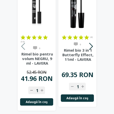
(4)
(10)
(11)
0
0
Rimel bio 3 in 1
Rimel bio pentru
Rimel
Butterfly Effect,
volum NEGRU, 9
Effect
11ml - LAVERA
ml - LAVERA
(n
B
52.45 RON
31
69.35 RON
41.96 RON
25.
Adaugă în coş
Adaugă în coş
Adau