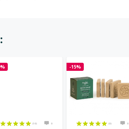
:
0%
-15%
(10)
0
(0)
0