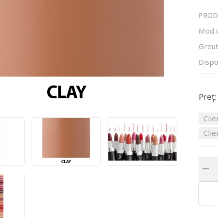
PROD
Mod 
Greut
Dispo
Preţ:
Clie
Clie