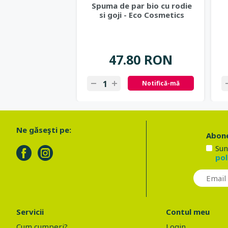
Spuma de par bio cu rodie
si goji - Eco Cosmetics
47.80 RON
Notifică-mă
Ne găseşti pe:
Abone
Sun
pol
Servicii
Contul meu
Cum cumperi?
Login