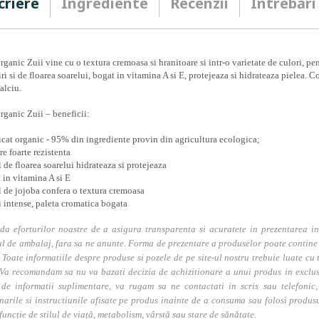
criere
Ingrediente
Recenzii
Întrebări
rganic Zuii vine cu o textura cremoasa si hranitoare si intr-o varietate de culori, pe
iri si de floarea soarelui, bogat in vitamina A si E, protejeaza si hidrateaza pielea. 
calciu.
rganic Zuii – beneficii:
ficat organic - 95% din ingrediente provin din agricultura ecologica;
re foarte rezistenta
l de floarea soarelui hidrateaza si protejeaza
 in vitamina A si E
l de jojoba confera o textura cremoasa
i intense, paleta cromatica bogata
da eforturilor noastre de a asigura transparenta si acuratete in prezentarea in
l de ambalaj, fara sa ne anunte. Forma de prezentare a produselor poate contine i
. Toate informatiile despre produse si pozele de pe site-ul nostru trebuie luate cu t
Va recomandam sa nu va bazati decizia de achizitionare a unui produs in exclusivi
 de informatii suplimentare, va rugam sa ne contactati in scris sau telefonic, 
narile si instructiunile afisate pe produs inainte de a consuma sau folosi produs
 funcție de stilul de viață, metabolism, vârstă sau stare de sănătate.