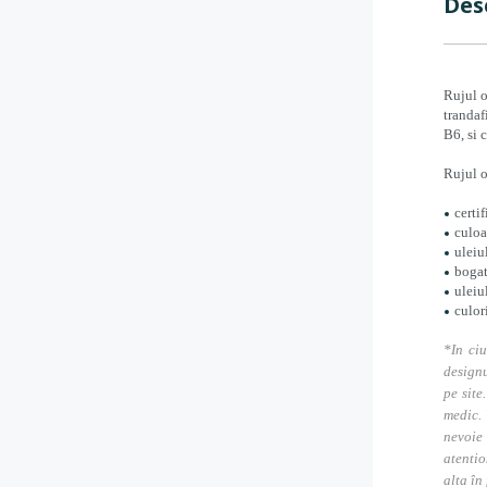
Des
Rujul o
trandaf
B6, si 
Rujul o
certi
culoa
uleiu
bogat
uleiu
culor
*In ciu
designu
pe site
medic. 
nevoie
atentio
alta în