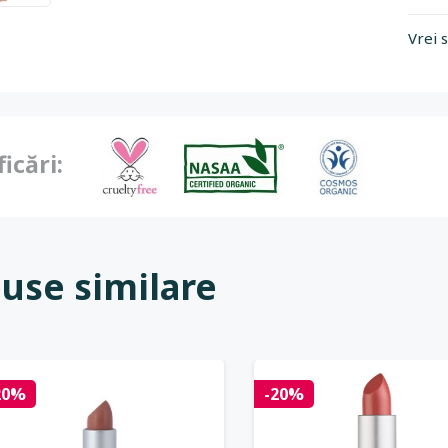
Vrei 
ficări:
use similare
20%
-20%