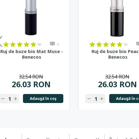
on
on
on
on
on
on
on
on
on
on
on
on
on
on
on
on
on
on
(0)
0
(2)
Ruj de buze bio Mat Muse -
Ruj de buze bio Peac
Benecos
Benecos
32.54 RON
32.54 RON
26.03 RON
26.03 RON
Adaugă în coş
Adaugă în c
-
+
-
+