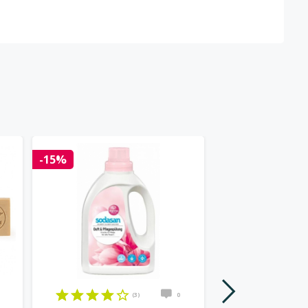
-15%
-25%
(3)
0