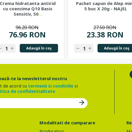
Crema hidratanta antirid
Pachet sapun de Alep min
cu coenzima Q10 Basis
5 buc X 20g - NAJEL
Sensitiv, 50
...
96.20 RON
27.50 RON
76.96 RON
23.38 RON
Adaugă în coş
Adaugă în coş
ază-te la newsletterul nostru
t de acord cu
termenii si conditiile
si
itica de confidentialitate
Modalitati de cumparare
Re
Producatori
Ma