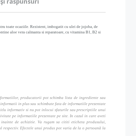
 şi răspunsuri
ntru toate ocaziile. Rezistent, imbogatit cu ulei de jojoba, de
Contine aloe vera calmanta si reparatoare, cu vitamina B1, B2 si
formatiilor, producatorii pot schimba lista de ingrediente sau
nformatii in plus sau schimbate fata de informatiile prezentate
itlu informativ si nu pot inlocui sfaturile sau prescriptiile unui
tate pe informatiile prezentate pe site. In cazul in care aveti
inainte de achizitie. Va rugam sa cititi eticheta produsului,
ul respectiv. Efectele unui produs pot varia de la o persoană la