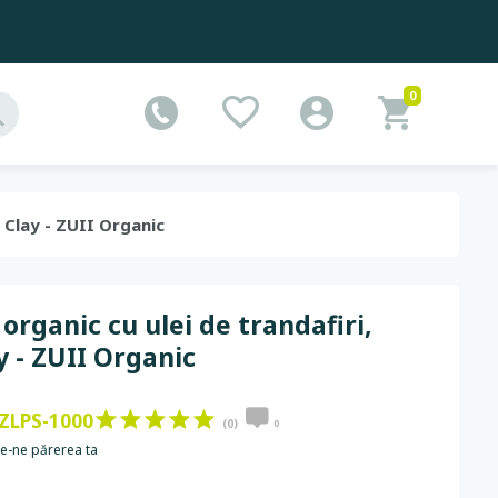
0
i, Clay - ZUII Organic
 organic cu ulei de trandafiri,
y - ZUII Organic
ZLPS-1000
(0)
0
e-ne părerea ta