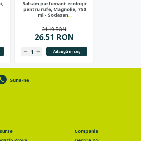
i,
Balsam parfumant ecologic
Balsam de par
pentru rufe, Magnolie, 750
vitamina C si u
ml - Sodasan
...
400m
31.19 RON
30.41
26.51 RON
22.81
Adaugă în coş
Ad
Suna-ne
surse
Companie
gazin Prova
Despre noi