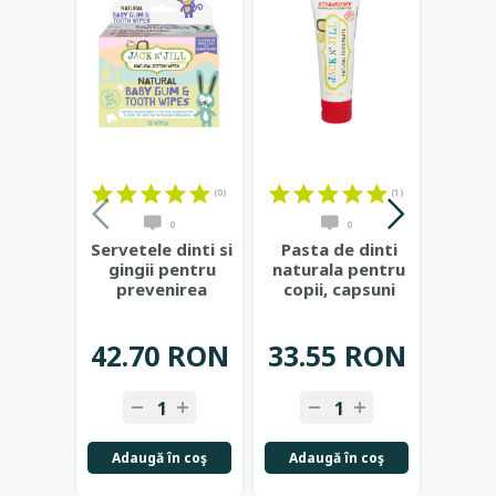
(0)
(1)
0
0
Servetele dinti si
Pasta de dinti
Past
gingii pentru
naturala pentru
natur
prevenirea
copii, capsuni
copii
cariilor de
organice - Jack
...
bana
biberon
...
42.70 RON
33.55 RON
33.
-
+
-
+
-
Adaugă în coş
Adaugă în coş
Adau