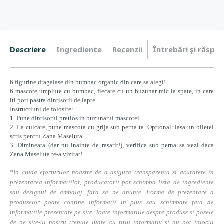
Descriere
Ingrediente
Recenzii
Întrebări şi răspun
6 figurine dragalase din bumbac organic din care sa alegi!
6 mascote umplute cu bumbac, fiecare cu un buzunar mic la spate, in care
iti poti pastra dintisorii de lapte.
Instructiuni de folosire:
1. Pune dintisorul pretios in buzunarul mascotei.
2. La culcare, pune mascota cu grija sub perna ta. Optional: lasa un biletel
scris pentru Zana Maseluta.
3. Dimineata (dar nu inainte de rasarit!), verifica sub perna sa vezi daca
Zana Maseluta te-a vizitat!
*In ciuda eforturilor noastre de a asigura transparenta si acuratete in
prezentarea informatiilor, producatorii pot schimba lista de ingrediente
sau designul de ambalaj, fara sa ne anunte. Forma de prezentare a
produselor poate contine informatii in plus sau schimbate fata de
informatiile prezentate pe site. Toate informatiile despre produse si pozele
de pe site-ul nostru trebuie luate cu titlu informativ si nu pot inlocui