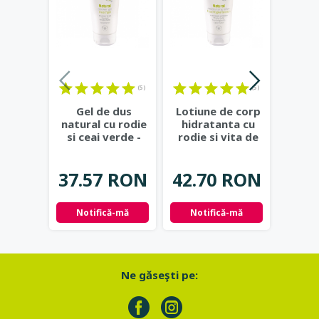
(5)
(5)
Gel de dus
Lotiune de corp
Lotiu
natural cu rodie
hidratanta cu
super
si ceai verde -
rodie si vita de
cu
Eco Cosmetics
vie - Eco
maslin
Cosmetics
...
37.57 RON
42.70 RON
48.
Notifică-mă
Notifică-mă
Adau
Ne găseşti pe: