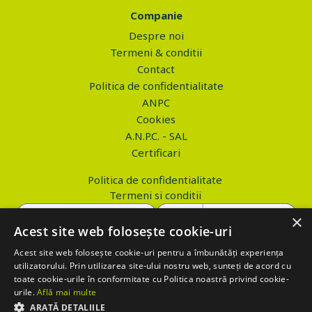
Companie
Despre noi
Termeni & conditii
Contact
Politica de confidentialitate
ANPC
Cookies
A.N.P.C. - SAL
Certificari
Politica de confidentialitate
Termeni si conditii
×
Acest site web folosește cookie-uri
Acest site web folosește cookie-uri pentru a îmbunătăți experiența
Copyright © 2026 PROVA.ro
utilizatorului. Prin utilizarea site-ului nostru web, sunteți de acord cu
toate cookie-urile în conformitate cu Politica noastră privind cookie-
$('.btn_gdpr').click(function() { //alert('test'); var values='';
urile.
Află mai multe
values+='action=accept-gdpr'; $.ajax({ method: "POST", url:
ARATĂ DETALIILE