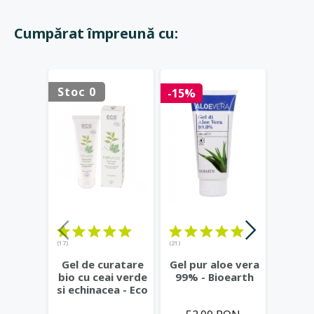
Cumpărat împreună cu:
Stoc 0
Stoc 
-15%
(17)
(21)
(23)
Gel de curatare
Gel pur aloe vera
Deod
bio cu ceai verde
99% - Bioearth
cu
si echinacea - Eco
frunz
Cosmetics
...
- Eco