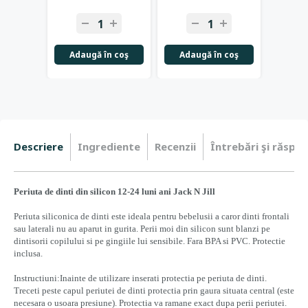
-
+
-
+
-
Adaugă în coş
Adaugă în coş
Adau
Descriere
Ingrediente
Recenzii
Întrebări şi răspun
Periuta de dinti din silicon 12-24 luni ani Jack N Jill
Periuta siliconica de dinti este ideala pentru bebelusii a caror dinti frontali
sau laterali nu au aparut in gurita. Perii moi din silicon sunt blanzi pe
dintisorii copilului si pe gingiile lui sensibile. Fara BPA si PVC. Protectie
inclusa.
Instructiuni:Inainte de utilizare inserati protectia pe periuta de dinti.
Treceti peste capul periutei de dinti protectia prin gaura situata central (este
necesara o usoara presiune). Protectia va ramane exact dupa perii periutei.