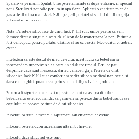
Spalati-va pe maini. Spalati bine periuta inainte si dupa utilizare, in special
perii. Sterilizati periodic periuta in apa fiarta. Aplicati o cantitate mica de
pasta de dinti naturala Jack N Jill pe perii periutei si spalati dintii cu grija
folosind miscari circulare.
Nota: Periutele siliconice de dinti Jack N Jill sunt unice pentru ca sunt
formate dintr-o singura bucata de silicon de la maner pana la peri. Periuta a
fost conceputa pentru periajul dintilor si nu ca suzeta. Mestecatul ei trebuie
evitat.
Intelegem ca este destul de greu de evitat acest lucru cu bebelusii si
recomandam supervizarea de catre un adult tot timpul. Perii se pot
desprinde daca sunt mestecati, dar nu va faceti griji. Periuta de dinti
siliconica Jack N Jill sunt confectionate din silicon medical non-toxic, si
daca este inghitit poate trece prin sistemul digestiv fara probleme.
Pentru a fi siguri ca exercitati o presiune minima asupra dintilor
bebelusului este recomandat ca parintele sa perieze dintii bebelusului sau
copilului cu aceasta periuta de dinti siliconica.
Inlocuiti periuta la fiecare 8 saptamani sau chiar mai devreme.
Inlocuiti periuta dupa raceala sau alta imbolnavire.
Inlocuiti daca siliconul este rupt.