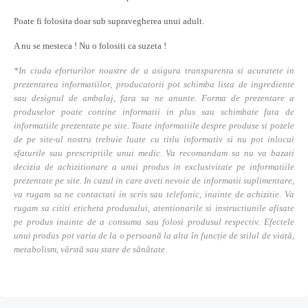
Poate fi folosita doar sub supravegherea unui adult.
A nu se mesteca ! Nu o folositi ca suzeta !
*In ciuda eforturilor noastre de a asigura transparenta si acuratete in
prezentarea informatiilor, producatorii pot schimba lista de ingrediente
sau designul de ambalaj, fara sa ne anunte. Forma de prezentare a
produselor poate contine informatii in plus sau schimbate fata de
informatiile prezentate pe site. Toate informatiile despre produse si pozele
de pe site-ul nostru trebuie luate cu titlu informativ si nu pot inlocui
sfaturile sau prescriptiile unui medic. Va recomandam sa nu va bazati
decizia de achizitionare a unui produs in exclusivitate pe informatiile
prezentate pe site. In cazul in care aveti nevoie de informatii suplimentare,
va rugam sa ne contactati in scris sau telefonic, inainte de achizitie. Va
rugam sa cititi eticheta produsului, atentionarile si instructiunile afisate
pe produs inainte de a consuma sau folosi produsul respectiv. Efectele
unui produs pot varia de la o persoană la alta în funcție de stilul de viață,
metabolism, vârstă sau stare de sănătate.