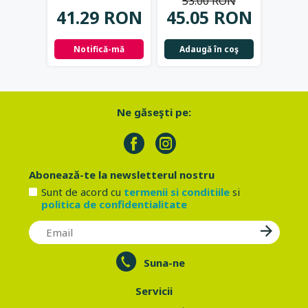
53.00 RON
41.29 RON
45.05 RON
42.
Notifică-mă
Adaugă în coş
Not
Ne găseşti pe:
Abonează-te la newsletterul nostru
Sunt de acord cu
termenii si conditiile
si
politica de confidentialitate
Suna-ne
Servicii