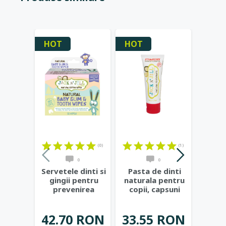
HOT
HOT
HOT
(0)
(1)
0
0
Servetele dinti si
Pasta de dinti
Past
gingii pentru
naturala pentru
natur
prevenirea
copii, capsuni
copii
cariilor de
organice - Jack
...
bana
biberon
...
42.70 RON
33.55 RON
33.