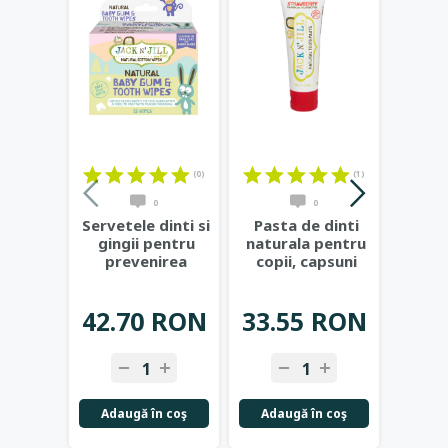
(0)
(1)
0
0
Servetele dinti si
Pasta de dinti
Past
gingii pentru
naturala pentru
natur
prevenirea
copii, capsuni
copii
cariilor de
organice - Jack
...
bana
biberon
...
42.70 RON
33.55 RON
33.
-
+
-
+
-
Adaugă în coş
Adaugă în coş
Adau