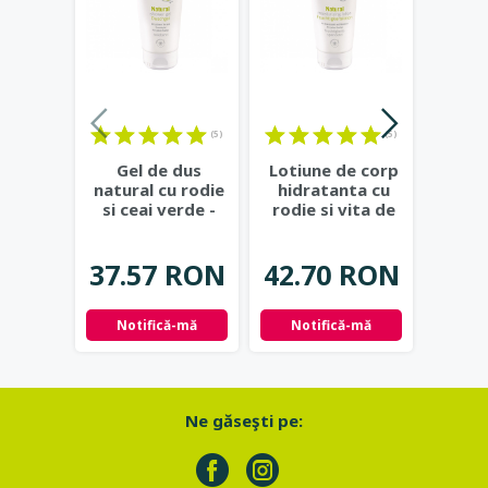
(5)
(5)
Gel de dus
Lotiune de corp
Lotiu
natural cu rodie
hidratanta cu
super
si ceai verde -
rodie si vita de
cu
Eco Cosmetics
vie - Eco
maslin
Cosmetics
...
37.57 RON
42.70 RON
48.
Notifică-mă
Notifică-mă
Adau
Ne găseşti pe: