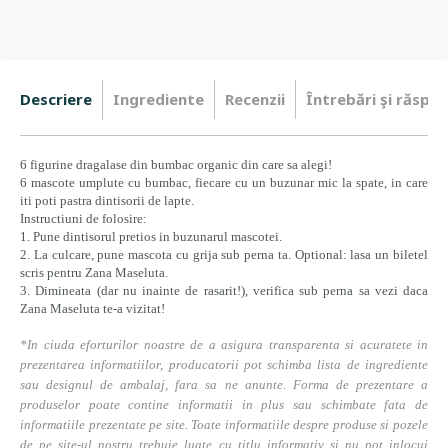
Descriere
Ingrediente
Recenzii
Întrebări şi răspun
6 figurine dragalase din bumbac organic din care sa alegi!
6 mascote umplute cu bumbac, fiecare cu un buzunar mic la spate, in care
iti poti pastra dintisorii de lapte.
Instructiuni de folosire:
1. Pune dintisorul pretios in buzunarul mascotei.
2. La culcare, pune mascota cu grija sub perna ta. Optional: lasa un biletel
scris pentru Zana Maseluta.
3. Dimineata (dar nu inainte de rasarit!), verifica sub perna sa vezi daca
Zana Maseluta te-a vizitat!
*In ciuda eforturilor noastre de a asigura transparenta si acuratete in
prezentarea informatiilor, producatorii pot schimba lista de ingrediente
sau designul de ambalaj, fara sa ne anunte. Forma de prezentare a
produselor poate contine informatii in plus sau schimbate fata de
informatiile prezentate pe site. Toate informatiile despre produse si pozele
de pe site-ul nostru trebuie luate cu titlu informativ si nu pot inlocui