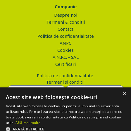
Companie
Despre noi
Termeni & conditii
Contact
Politica de confidentialitate
ANPC
Cookies
A.N.P.C. - SAL
Certificari
Politica de confidentialitate
Termeni si conditii
×
Acest site web folosește cookie-uri
Acest site web folosește cookie-uri pentru a îmbunătăți experiența
Copyright © 2026 PROVA.ro
utilizatorului. Prin utilizarea site-ului nostru web, sunteți de acord cu
toate cookie-urile în conformitate cu Politica noastră privind cookie-
$('.btn_gdpr').click(function() { //alert('test'); var values='';
urile.
Află mai multe
values+='action=accept-gdpr'; $.ajax({ method: "POST", url:
ARATĂ DETALIILE