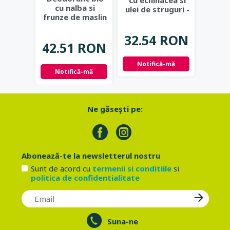
cu echinacea si
cu nalba si
home
ulei de struguri -
frunze de maslin
chim
Eco Cosmetics
...
- Eco Cosmetics
fara 
Cos
32.54 RON
42.51 RON
25.
Notifică-mă
Notifică-mă
Not
Ne găseşti pe:
Abonează-te la newsletterul nostru
Sunt de acord cu
termenii si conditiile
si
politica de confidentialitate
Suna-ne