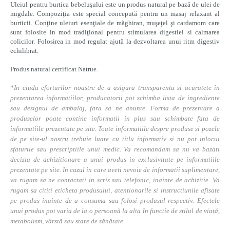
Uleiul pentru burtica bebeluşului este un produs natural pe bază de ulei de
migdale. Compoziţia este special concepută pentru un masaj relaxant al
burticii. Conţine uleiuri esenţiale de măghiran, muşeţel şi cardamom care
sunt folosite in mod tradiţional pentru stimularea digestiei si calmarea
colicilor. Folosirea in mod regulat ajută la dezvoltarea unui ritm digestiv
echilibrat.
Produs natural certificat Natrue.
*In ciuda eforturilor noastre de a asigura transparenta si acuratete in
prezentarea informatiilor, producatorii pot schimba lista de ingrediente
sau designul de ambalaj, fara sa ne anunte. Forma de prezentare a
produselor poate contine informatii in plus sau schimbate fata de
informatiile prezentate pe site. Toate informatiile despre produse si pozele
de pe site-ul nostru trebuie luate cu titlu informativ si nu pot inlocui
sfaturile sau prescriptiile unui medic. Va recomandam sa nu va bazati
decizia de achizitionare a unui produs in exclusivitate pe informatiile
prezentate pe site. In cazul in care aveti nevoie de informatii suplimentare,
va rugam sa ne contactati in scris sau telefonic, inainte de achizitie. Va
rugam sa cititi eticheta produsului, atentionarile si instructiunile afisate
pe produs inainte de a consuma sau folosi produsul respectiv. Efectele
unui produs pot varia de la o persoană la alta în funcție de stilul de viață,
metabolism, vârstă sau stare de sănătate.