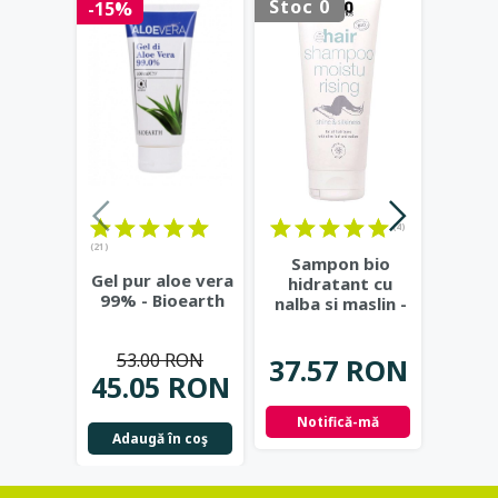
Stoc 0
-15%
-15%
(4)
(21)
Sampon bio
Tampo
Gel pur aloe vera
hidratant cu
fara a
99% - Bioearth
nalba si maslin -
buc -
Eco Cosmetics
39
53.00 RON
37.57 RON
33.
45.05 RON
Notifică-mă
Adau
Adaugă în coş