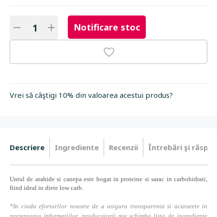
Notificare stoc
Vrei să câştigi 10% din valoarea acestui produs?
Descriere
Ingrediente
Recenzii
Întrebări şi răspun
Untul de arahide si canepa este bogat in proteine si sarac in carbohidrati,
fiind ideal in diete low carb.
*In ciuda eforturilor noastre de a asigura transparenta si acuratete in
prezentarea informatiilor, producatorii pot schimba lista de ingrediente