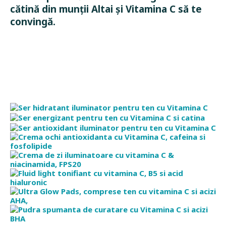
cătină din munții Altai și Vitamina C să te
convingă.