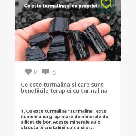
0
0
Ce este turmalina si care sunt
Sca
benefiicile terapiei cu turmalina
fol
pentru sanatate
sig
1. Ce este turmalina "Turmalina” este
Acti
numele unui grup mare de minerale de
sau
silicat de bor. Aceste minerale au o
pro
structură cristalină comună și…
tra