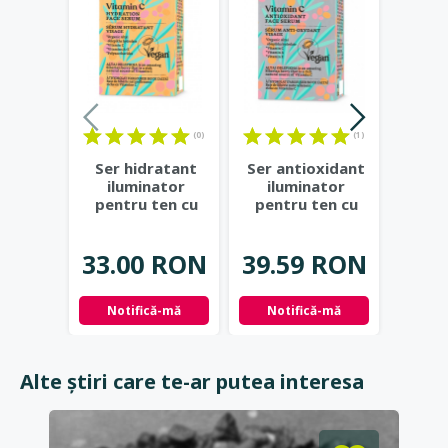
(0)
(1)
Ser hidratant
Ser antioxidant
Ultra
iluminator
iluminator
compr
pentru ten cu
pentru ten cu
vita
Vitamina C, 30ml
Vitamina C, 30ml
ac
- C-BERRICA
...
-
...
2
33.00 RON
39.59 RON
52.
Notifică-mă
Notifică-mă
Not
Alte știri care te-ar putea interesa