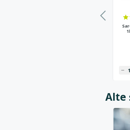
Sar
1
Alte 