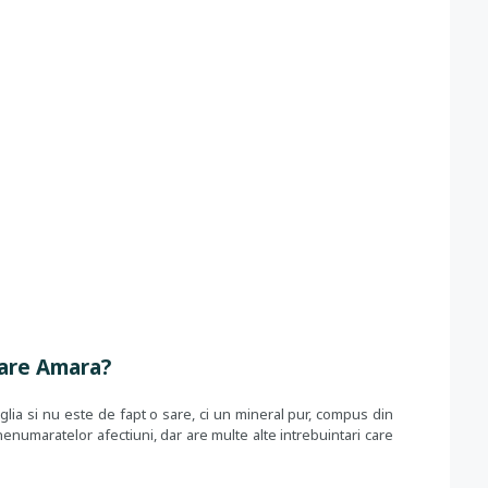
Sare Amara?
ia si nu este de fapt o sare, ci un mineral pur, compus din
nenumaratelor afectiuni, dar are multe alte intrebuintari care