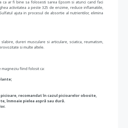
a ca ar fi bine sa folosesti sarea Epsom si atunci cand faci
hea activitatea a peste 325 de enzime, reduce inflamatiile,
ulfatul ajuta in procesul de absortie al nutrientilor, elimina
labire, dureri musculare si articulare, sciatica, reumatism,
nerovozitate si multe altele.
e magneziu fiind folosit ca:
plante;
 picioare, recomandat în cazul picioarelor obosite,
te, înmoaie pielea aspră sau dură.
lor.