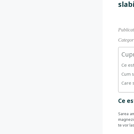
slab
Publicat
Categori
Cup
Ce es
Cum s
Care s
Ce es
Sarea am
magneziu 
te vor la