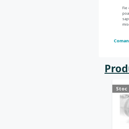
Fie
poa
sap
mis
Comand
Prod
Stoc