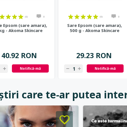
(6)
0
(0)
0
e Epsom (sare amara),
Sare Epsom (sare amara),
kg - Akoma Skincare
500 g - Akoma Skincare
40.92 RON
29.23 RON
Notifică-mă
Notifică-mă
știri care te-ar putea inte