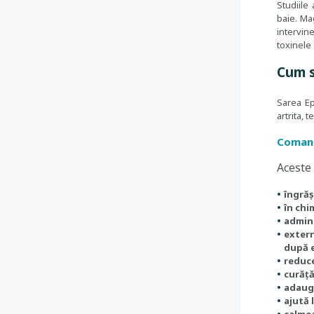
Studiile
baie.
Mag
intervine
toxinele 
Cum s
Sarea Ep
artrita, 
Comand
Aceste 
îngrăș
în chi
admini
extern
după e
reduce
curăță
adauga
ajută 