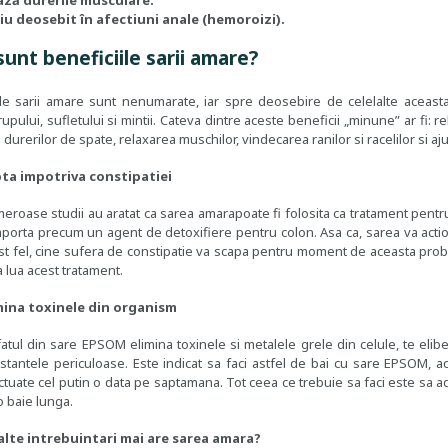
ză durerile musculare.
u deosebit în afectiuni anale (hemoroizi).
sunt beneficiile sarii amare?
ile sarii amare sunt nenumarate, iar spre deosebire de celelalte aceasta
upului, sufletului si mintii. Cateva dintre aceste beneficii „minune” ar fi:
durerilor de spate, relaxarea muschilor, vindecarea ranilor si racelilor si aju
ta impotriva constipatiei
eroase studii au aratat ca sarea amarapoate fi folosita ca tratament pentru
porta precum un agent de detoxifiere pentru colon. Asa ca, sarea va actiona
st fel, cine sufera de constipatie va scapa pentru moment de aceasta probl
a lua acest tratament.
mina toxinele din organism
fatul din sare EPSOM elimina toxinele si metalele grele din celule, te eli
stantele periculoase. Este indicat sa faci astfel de bai cu sare EPSOM, a
ctuate cel putin o data pe saptamana. Tot ceea ce trebuie sa faci este sa ad
o baie lunga.
alte intrebuintari mai are sarea amara?