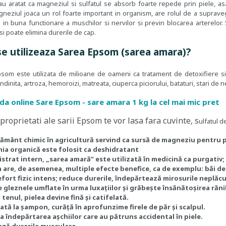
 au aratat ca magneziul si sulfatul se absorb foarte repede prin piele, as
neziul joaca un rol foarte important in organism, are rolul de a supraveg
 in buna functionare a muschilor si nervilor si previn blocarea arterelor. S
si poate elimina durerile de cap.
e utilizeaza Sarea Epsom (sarea amara)?
som este utilizata de milioane de oameni ca tratament de detoxifiere si s
tendinita, artroza, hemoroizi, matreata, ciuperca piciorului, bataturi, stari de 
a online Sare Epsom - sare amara 1 kg la cel mai mic pret
proprietati ale sarii Epsom te vor lasa fara cuvinte, s
ulfatul d
ământ chimic în agricultură servind ca sursă de magneziu pentru 
mia organică este folosit ca deshidratant
strat intern, „sarea amară” este utilizată în medicină ca purgativ;
 are, de asemenea, multiple efecte benefice, ca de exemplu:
băi de
fort fizic intens; reduce durerile, îndepărtează mirosurile neplăcu
 gleznele umflate în urma luxațiilor și grăbește însănătoșirea răni
 tenul, pielea devine fină și catifelată.
tă la șampon, curăță în aprofunzime firele de păr și scalpul.
la îndepărtarea așchiilor care au pătruns accidental în piele.