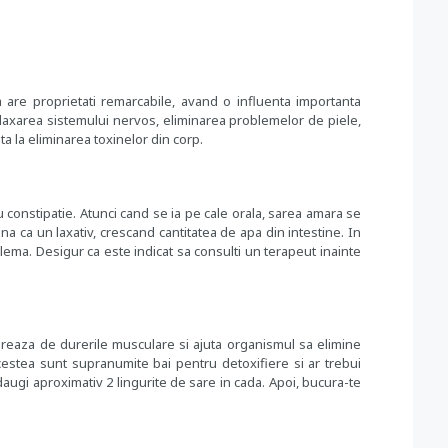
 are proprietati remarcabile, avand o influenta importanta
 relaxarea sistemului nervos, eliminarea problemelor de piele,
ta la eliminarea toxinelor din corp.
 constipatie. Atunci cand se ia pe cale orala, sarea amara se
 ca un laxativ, crescand cantitatea de apa din intestine. In
ema. Desigur ca este indicat sa consulti un terapeut inainte
bereaza de durerile musculare si ajuta organismul sa elimine
cestea sunt supranumite bai pentru detoxifiere si ar trebui
augi aproximativ 2 lingurite de sare in cada. Apoi, bucura-te