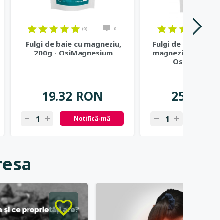
(0)
0
(1)
Fulgi de baie cu magneziu,
Fulgi de baie Good
200g - OsiMagnesium
magneziu si lavand
OsiMagnesi
19.32 RON
25.42 R
Notifică-mă
Notif
resa