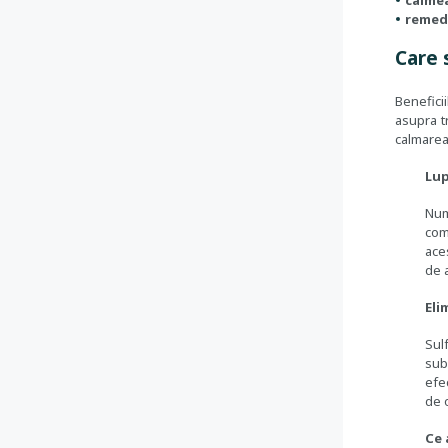
calmea
remedi
Care 
Benefici
asupra tr
calmarea 
Lup
Num
com
ace
de 
Eli
Sul
sub
efe
de 
Ce 