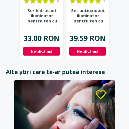
(0)
(1)
Ser hidratant
Ser antioxidant
Ultra
iluminator
iluminator
compr
pentru ten cu
pentru ten cu
vita
Vitamina C, 30ml
Vitamina C, 30ml
ac
- C-BERRICA
...
-
...
2
33.00 RON
39.59 RON
52.
Notifică-mă
Notifică-mă
Not
Alte știri care te-ar putea interesa