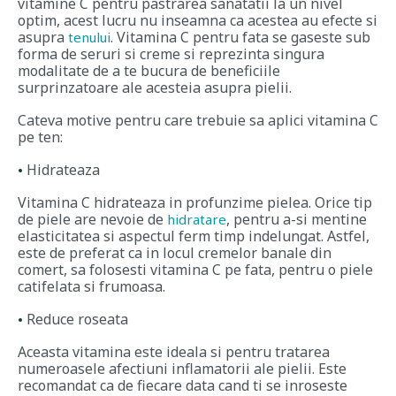
vitamine C pentru pastrarea sanatatii la un nivel
optim, acest lucru nu inseamna ca acestea au efecte si
asupra
. Vitamina C pentru fata se gaseste sub
tenului
forma de seruri si creme si reprezinta singura
modalitate de a te bucura de beneficiile
surprinzatoare ale acesteia asupra pielii.
Cateva motive pentru care trebuie sa aplici vitamina C
pe ten:
Hidrateaza
Vitamina C hidrateaza in profunzime pielea. Orice tip
de piele are nevoie de
, pentru a-si mentine
hidratare
elasticitatea si aspectul ferm timp indelungat. Astfel,
este de preferat ca in locul cremelor banale din
comert, sa folosesti vitamina C pe fata, pentru o piele
catifelata si frumoasa.
Reduce roseata
Aceasta vitamina este ideala si pentru tratarea
numeroasele afectiuni inflamatorii ale pielii. Este
recomandat ca de fiecare data cand ti se inroseste