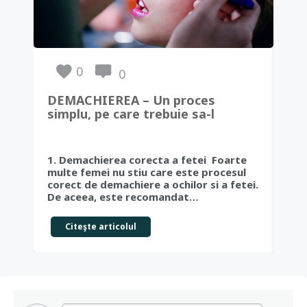
0
0
DEMACHIEREA – Un proces
Vit
simplu, pe care trebuie sa-l
car
cunoasca toate femeile
de
1. Demachierea corecta a fetei Foarte
Ce 
multe femei nu stiu care este procesul
„vi
corect de demachiere a ochilor si a fetei.
ese
De aceea, este recomandat…
nev
Citeşte articolul