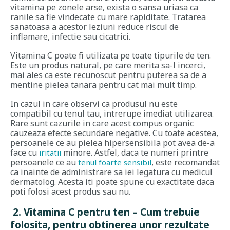
vitamina pe zonele arse, exista o sansa uriasa ca
ranile sa fie vindecate cu mare rapiditate. Tratarea
sanatoasa a acestor leziuni reduce riscul de
inflamare, infectie sau cicatrici.
Vitamina C poate fi utilizata pe toate tipurile de ten.
Este un produs natural, pe care merita sa-l incerci,
mai ales ca este recunoscut pentru puterea sa de a
mentine pielea tanara pentru cat mai mult timp.
In cazul in care observi ca produsul nu este
compatibil cu tenul tau, intrerupe imediat utilizarea.
Rare sunt cazurile in care acest compus organic
cauzeaza efecte secundare negative. Cu toate acestea,
persoanele ce au pielea hipersensibila pot avea de-a
face cu
minore. Astfel, daca te numeri printre
iritatii
persoanele ce au
, este recomandat
tenul foarte sensibil
ca inainte de administrare sa iei legatura cu medicul
dermatolog. Acesta iti poate spune cu exactitate daca
poti folosi acest produs sau nu.
2. Vitamina C pentru ten – Cum trebuie
folosita, pentru obtinerea unor rezultate