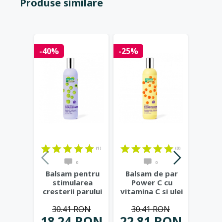
Produse similare
-40%
-25%
-25%
(1)
(0)
0
0
Balsam pentru
Balsam de par
Bals
stimularea
Power C cu
Aqua
cresterii parului
vitamina C si ulei
acid 
Hair Growth
de catina,
alo
30.41 RON
30.41 RON
30
Miracle,
...
400ml
...
18.24 RON
22.81 RON
22.