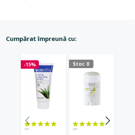
Cumpărat împreună cu:
Stoc 0
-15%
(21)
(23)
(20)