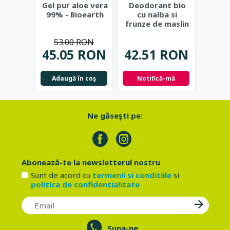
Gel pur aloe vera
Deodorant bio
De
99% - Bioearth
cu nalba si
natura
frunze de maslin
berg
- Eco Cosmetics
alco
53.00 RON
Bi
45.05 RON
42.51 RON
53.
Adaugă în coş
Notifică-mă
Adau
Ne găseşti pe:
Abonează-te la newsletterul nostru
Sunt de acord cu
termenii si conditiile
si
politica de confidentialitate
Suna-ne