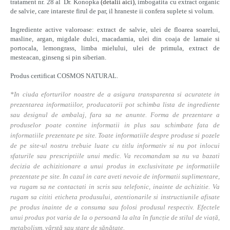
tratament nr. 28 al Dr. Konopka
(detalii aici)
, imbogatita cu extract organic
de salvie, care intareste firul de par, il hraneste ii confera suplete si volum.
Ingrediente active valoroase: extract de salvie, ulei de floarea soarelui,
masline, argan, migdale dulci, macadamia, ulei din coaja de lamaie si
portocala, lemongrass, limba mielului, ulei de primula, extract de
mesteacan, ginseng si pin siberian.
Produs certificat COSMOS NATURAL.
*In ciuda eforturilor noastre de a asigura transparenta si acuratete in
prezentarea informatiilor, producatorii pot schimba lista de ingrediente
sau designul de ambalaj, fara sa ne anunte. Forma de prezentare a
produselor poate contine informatii in plus sau schimbate fata de
informatiile prezentate pe site. Toate informatiile despre produse si pozele
de pe site-ul nostru trebuie luate cu titlu informativ si nu pot inlocui
sfaturile sau prescriptiile unui medic. Va recomandam sa nu va bazati
decizia de achizitionare a unui produs in exclusivitate pe informatiile
prezentate pe site. In cazul in care aveti nevoie de informatii suplimentare,
va rugam sa ne contactati in scris sau telefonic, inainte de achizitie. Va
rugam sa cititi eticheta produsului, atentionarile si instructiunile afisate
pe produs inainte de a consuma sau folosi produsul respectiv. Efectele
unui produs pot varia de la o persoană la alta în funcție de stilul de viață,
metabolism, vârstă sau stare de sănătate.