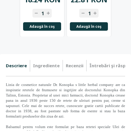
Adaugă în coş
Adaugă în coş
Adau
Descriere
Ingrediente
Recenzii
Întrebări şi răspun
Linia de cosmetice naturale Dr. Konopka s little herbal company are ca
inspiratie retetele de frumusete si ingrijire ale doctorului Konopka din
Talinn, Estonia. Proprietar al unei mici farmacii, doctorul Konopka crease
pana in anul 1936 peste 150 de retete de uleiuri pentru par, creme si
sapunuri. Cele mai de succes retete, cunoscute gratie cartii publicate de
doctor in 1938, au fost pastrate sub forma de esente si stau la baza
formularii produselor din ziua de azi.
Balsamul pentru volum este formulat pe baza retetei speciale Ulei de