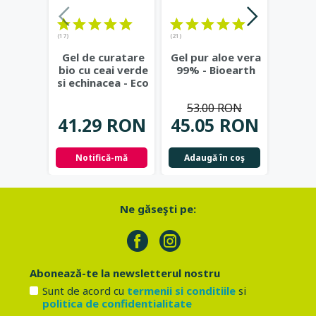
(17)
(21)
(23)
Gel de curatare
Gel pur aloe vera
Deod
bio cu ceai verde
99% - Bioearth
cu
si echinacea - Eco
frunz
Cosmetics
...
- Eco
53.00 RON
41.29 RON
45.05 RON
42.
Notifică-mă
Adaugă în coş
Not
Ne găseşti pe:
Abonează-te la newsletterul nostru
Sunt de acord cu
termenii si conditiile
si
politica de confidentialitate