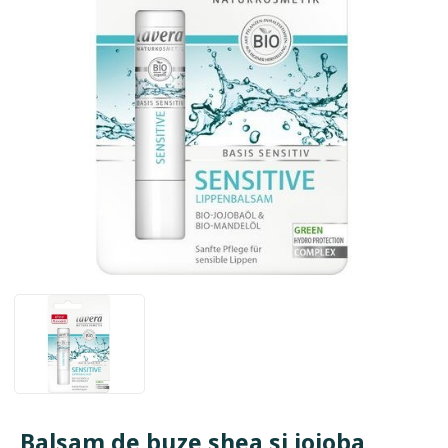
Balsam de buze shea si jojoba,