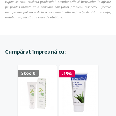
rugam sa cititi eticheta produsului, atentionarile si instructiunile afisate
pe produs inainte de a consuma sau folosi produsul respectiv. Efectele
unui produs pot varia de la o persoană la alta în funcție de stilul de viață,
metabolism, vârstă sau stare de sănătate.
Cumpărat împreună cu:
Stoc 0
Stoc 
-15%