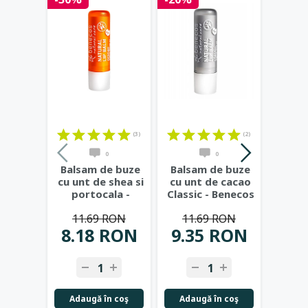
(3)
(2)
0
0
Balsam de buze
Balsam de buze
Bals
cu unt de shea si
cu unt de cacao
cu unt
portocala -
Classic - Benecos
co
Benecos
B
11.69 RON
11.69 RON
11
8.18 RON
9.35 RON
8.
Adaugă în coş
Adaugă în coş
Adau