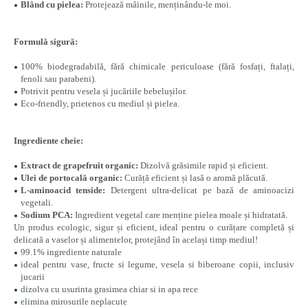
Blând cu pielea:
Protejează mâinile, menținându-le moi.
Formulă sigură:
100% biodegradabilă, fără chimicale periculoase (fără fosfați, ftalați,
fenoli sau parabeni).
Potrivit pentru vesela și jucăriile bebelușilor.
Eco-friendly, prietenos cu mediul și pielea.
Ingrediente cheie:
Extract de grapefruit organic:
Dizolvă grăsimile rapid și eficient.
Ulei de portocală organic:
Curăță eficient și lasă o aromă plăcută.
L-aminoacid tenside:
Detergent ultra-delicat pe bază de aminoacizi
vegetali.
Sodium PCA:
Ingredient vegetal care menține pielea moale și hidratată.
Un produs ecologic, sigur și eficient, ideal pentru o curățare completă și
delicată a vaselor și alimentelor, protejând în același timp mediul!
99.1% ingrediente naturale
ideal pentru vase, fructe si legume, vesela si biberoane copii, inclusiv
jucarii
dizolva cu usurinta grasimea chiar si in apa rece
elimina mirosurile neplacute