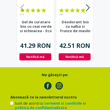
(17)
(23)
(20)
Gel de curatare
Deodorant bio
De
bio cu ceai verde
cu nalba si
natura
si echinacea - Eco
frunze de maslin
berg
Cosmetics
...
- Eco Cosmetics
alco
Bi
41.29 RON
42.51 RON
53.
Notifică-mă
Notifică-mă
Adau
Ne găseşti pe:
Abonează-te la newsletterul nostru
Sunt de acord cu
termenii si conditiile
si
politica de confidentialitate