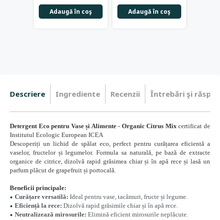
Adaugă în coş
Adaugă în coş
Adau
Descriere
Ingrediente
Recenzii
Întrebări şi răspun
Detergent Eco pentru Vase și Alimente - Organic Citrus Mix
certificat de
Institutul Ecologic European ICEA
Descoperiți un lichid de spălat eco, perfect pentru curățarea eficientă a
vaselor, fructelor și legumelor. Formula sa naturală, pe bază de extracte
organice de citrice, dizolvă rapid grăsimea chiar și în apă rece și lasă un
parfum plăcut de grapefruit și portocală.
Beneficii principale:
Curățare versatilă:
Ideal pentru vase, tacâmuri, fructe și legume.
Eficiență la rece:
Dizolvă rapid grăsimile chiar și în apă rece.
Neutralizează mirosurile:
Elimină eficient mirosurile neplăcute.