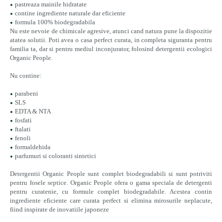
pastreaza mainile hidratate
contine ingrediente naturale dar eficiente
formula 100% biodegradabila
Nu este nevoie de chimicale agresive, atunci cand natura pune la dispozitie
atatea solutii. Poti avea o casa perfect curata, in completa siguranta pentru
familia ta, dar si pentru mediul inconjurator, folosind detergentii ecologici
Organic People.
Nu contine:
parabeni
SLS
EDTA & NTA
fosfati
ftalati
fenoli
formaldehida
parfumuri si coloranti sintetici
Detergentii Organic People sunt complet biodegradabili si sunt potriviti
pentru fosele septice.
Organic People ofera o gama speciala de detergenti
pentru curatenie, cu formule complet biodegradabile. Acestea contin
ingrediente eficiente care curata perfect si elimina mirosurile neplacute,
fiind inspirate de inovatiile japoneze