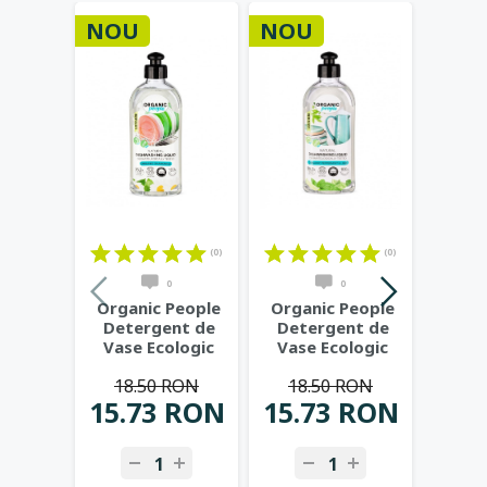
NOU
NOU
-20%
(0)
(0)
0
0
Organic People
Organic People
De
Detergent de
Detergent de
ecolo
Vase Ecologic
Vase Ecologic
Musetel Bio -
Menta si Lamaie
beb
18.50 RON
18.50 RON
20
350ml
...
Verde
...
Gr
15.73 RON
15.73 RON
16.
P