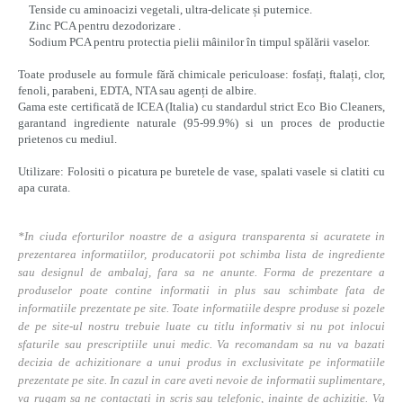
Tenside cu aminoacizi vegetali, ultra-delicate și puternice.
Zinc PCA pentru dezodorizare .
Sodium PCA pentru protectia pielii mâinilor în timpul spălării vaselor.
Toate produsele au formule fără chimicale periculoase: fosfați, ftalați, clor,
fenoli, parabeni, EDTA, NTA sau agenți de albire.
Gama este certificată de ICEA (Italia) cu standardul strict Eco Bio Cleaners,
garantand ingrediente naturale (95-99.9%) si un proces de productie
prietenos cu mediul.
Utilizare: Folositi o picatura pe buretele de vase, spalati vasele si clatiti cu
apa curata.
*In ciuda eforturilor noastre de a asigura transparenta si acuratete in
prezentarea informatiilor, producatorii pot schimba lista de ingrediente
sau designul de ambalaj, fara sa ne anunte. Forma de prezentare a
produselor poate contine informatii in plus sau schimbate fata de
informatiile prezentate pe site. Toate informatiile despre produse si pozele
de pe site-ul nostru trebuie luate cu titlu informativ si nu pot inlocui
sfaturile sau prescriptiile unui medic. Va recomandam sa nu va bazati
decizia de achizitionare a unui produs in exclusivitate pe informatiile
prezentate pe site. In cazul in care aveti nevoie de informatii suplimentare,
va rugam sa ne contactati in scris sau telefonic, inainte de achizitie. Va