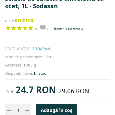
otet, 1L - Sodasan
RO-0100
COD:
Spune-ne părerea ta
(2)
0
PRODUCATOR:
SODASAN
Mod de prezentare:
1 litru
Greutate:
1085 g
Disponibilitate:
In stoc
24.7 RON
29.06 RON
Preţ:
Adaugă în coş