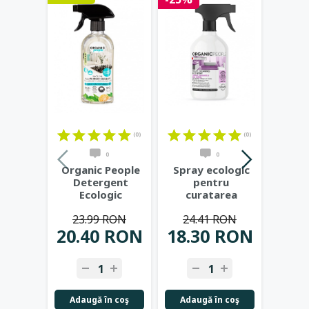
(0)
(0)
0
0
Organic People
Spray ecologic
Orga
Detergent
pentru
De
Ecologic
curatarea
Ecolo
Universal cu
toaletei Rhubarb
Toate 
23.99 RON
24.41 RON
23
Lamaie si
Wild Sorrel,
...
Pa
20.40 RON
18.30 RON
20.
Mandarina
...
-
+
-
+
-
Adaugă în coş
Adaugă în coş
Adau