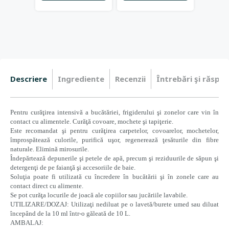
Descriere
Ingrediente
Recenzii
Întrebări şi răspun
Pentru curăţirea intensivă a bucătăriei, frigiderului şi zonelor care vin în
contact cu alimentele. Curăţă covoare, mochete şi tapiţerie.
Este recomandat şi pentru curăţirea carpetelor, covoarelor, mochetelor,
împrospătează culorile, purifică uşor, regenerează ţesăturile din fibre
naturale. Elimină mirosurile.
Îndepărtează depunerile şi petele de apă, precum şi reziduurile de săpun şi
detergenţi de pe faianţă şi accesoriile de baie.
Soluţia poate fi utilizată cu încredere în bucătării şi în zonele care au
contact direct cu alimente.
Se pot curăţa locurile de joacă ale copiilor sau jucăriile lavabile.
UTILIZARE/DOZAJ: Utilizaţi nediluat pe o lavetă/burete umed sau diluat
începând de la 10 ml într-o găleată de 10 L.
AMBALAJ: