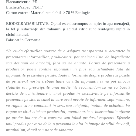
Flacoane/cutie: PE
Etichetă/capac: PE/PP
Carton extern: Material reciclabil. > 70 % Ecologie
BIODEGRADABILITATE: Oţetul este descompus complet în apa menajeră,
la fel şi sufactanţii din zaharuri şi acidul citric sunt reintegraţi rapid în
ciclul natural.
Fabricat în Germania
*In ciuda eforturilor noastre de a asigura transparenta si acuratete in
prezentarea informatiilor, producatorii pot schimba lista de ingrediente
sau designul de ambalaj, fara sa ne anunte. Forma de prezentare a
produselor poate contine informatii in plus sau schimbate fata de
informatiile prezentate pe site. Toate informatiile despre produse si pozele
de pe site-ul nostru trebuie luate cu titlu informativ si nu pot inlocui
sfaturile sau prescriptiile unui medic. Va recomandam sa nu va bazati
decizia de achizitionare a unui produs in exclusivitate pe informatiile
prezentate pe site. In cazul in care aveti nevoie de informatii suplimentare,
va rugam sa ne contactati in scris sau telefonic, inainte de achizitie. Va
rugam sa cititi eticheta produsului, atentionarile si instructiunile afisate
pe produs inainte de a consuma sau folosi produsul respectiv. Efectele
unui produs pot varia de la o persoană la alta în funcție de stilul de viață,
metabolism, vârstă sau stare de sănătate.