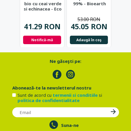
bio cu ceai verde
99% - Bioearth
natura
si echinacea - Eco
berg
Cosmetics
...
alco
53.00 RON
Bi
41.29 RON
45.05 RON
53.
Notifică-mă
Adaugă în coş
Adau
Ne găseşti pe:
Abonează-te la newsletterul nostru
Sunt de acord cu
termenii si conditiile
si
politica de confidentialitate
Suna-ne