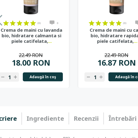
(0)
0
(0)
Crema de maini cu lavanda
Crema de maini cu ca
bio, hidratare calmanta si
bio, hidratare rapida
piele catifelata,
...
piele catifelata,
...
22.49 RON
22.49 RON
18.00 RON
16.87 RON
Adaugă în coş
Adaugă în c
criere
Ingrediente
Recenzii
Întrebări