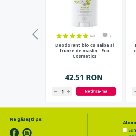
(23)
0
Deodorant bio cu nalba si
frunze de maslin - Eco
Cosmetics
42.51 RON
Notifică-mă
Ne găseşti pe:
Abone
Sun
pol