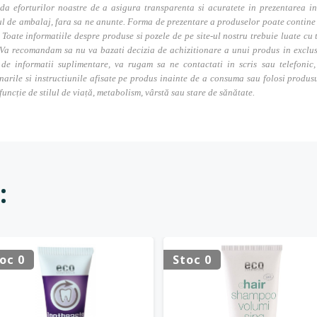
da eforturilor noastre de a asigura transparenta si acuratete in prezentarea in
l de ambalaj, fara sa ne anunte. Forma de prezentare a produselor poate contine i
. Toate informatiile despre produse si pozele de pe site-ul nostru trebuie luate cu t
Va recomandam sa nu va bazati decizia de achizitionare a unui produs in exclusivi
 de informatii suplimentare, va rugam sa ne contactati in scris sau telefonic, 
narile si instructiunile afisate pe produs inainte de a consuma sau folosi produs
 funcție de stilul de viață, metabolism, vârstă sau stare de sănătate.
:
oc 0
Stoc 0