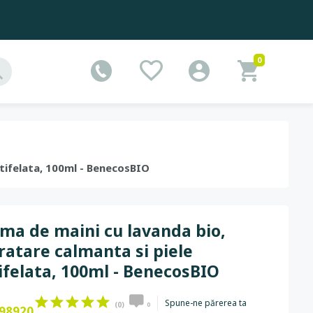
0
atifelata, 100ml - BenecosBIO
ma de maini cu lavanda bio,
ratare calmanta si piele
ifelata, 100ml - BenecosBIO
Spune-ne părerea ta
(0)
0
98920