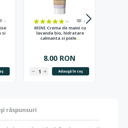
0
(0)
0
ise
MINI Crema de maini cu
MINI C
 si
lavanda bio, hidratare
caise bi
calmanta si piele
...
8.00 RON
6
oş
Adaugă în coş
 şi răspunsuri