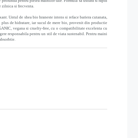
 profunda pentru pielea mainilor tale. Formula sa usoara si rapid
 zilnica si frecventa.
xant. Untul de shea bio hraneste intens si reface bariera cutanata,
 plus de hidratare, iar sucul de mere bio, provenit din productie
RGANIC, vegana si cruelty-free, cu o compatibilitate excelenta cu
egere responsabila pentru un stil de viata sustenabil. Pentru maini
absorbtie.