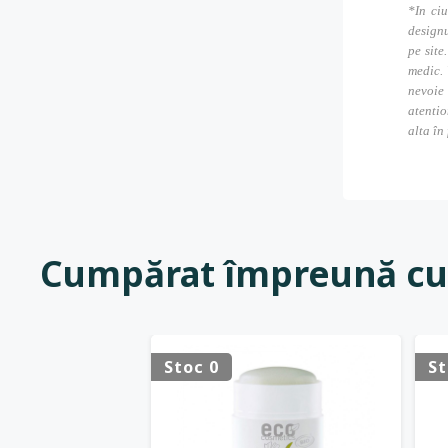
*In ciu
designu
pe site
medic. 
nevoie
atentio
alta în
Cumpărat împreună cu
Stoc 0
St