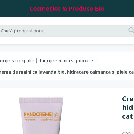
Cosmetice & Produse Bio
grijirea corpului
Ingrijire maini si picioare
Crema de maini cu lavanda bio, hidratare calmanta si piele c
Cre
hid
cat
COD: