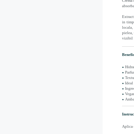
Crema d
absorba
Extract
in timp
locala,
pielea,
vizibil
Benefic
Hidra
Parfu
Textu
Ideal
Ingre
Vegan
Ambal
Instruc
Aplica 