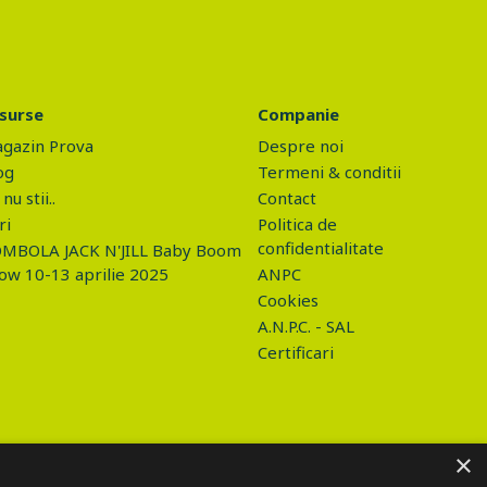
surse
Companie
gazin Prova
Despre noi
og
Termeni & conditii
nu stii..
Contact
ri
Politica de
confidentialitate
MBOLA JACK N'JILL Baby Boom
ow 10-13 aprilie 2025
ANPC
Cookies
A.N.P.C. - SAL
Certificari
×