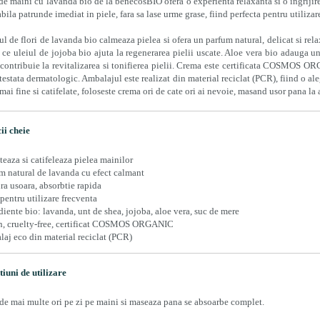
e maini cu lavanda bio de la benecosBIO ofera o experienta relaxanta si o ingrijire
bila patrunde imediat in piele, fara sa lase urme grase, fiind perfecta pentru utilizare
ul de flori de lavanda bio calmeaza pielea si ofera un parfum natural, delicat si rela
 ce uleiul de jojoba bio ajuta la regenerarea pielii uscate. Aloe vera bio adauga un
 contribuie la revitalizarea si tonifierea pielii. Crema este certificata COSMOS O
 testata dermatologic. Ambalajul este realizat din material reciclat (PCR), fiind o al
 mai fine si catifelate, foloseste crema ori de cate ori ai nevoie, masand usor pana la 
ii cheie
teaza si catifeleaza pielea mainilor
m natural de lavanda cu efect calmant
ra usoara, absorbtie rapida
 pentru utilizare frecventa
diente bio: lavanda, unt de shea, jojoba, aloe vera, suc de mere
, cruelty-free, certificat COSMOS ORGANIC
aj eco din material reciclat (PCR)
tiuni de utilizare
de mai multe ori pe zi pe maini si maseaza pana se absoarbe complet.