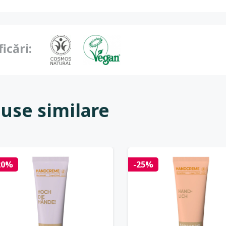
ficări:
use similare
20%
-25%