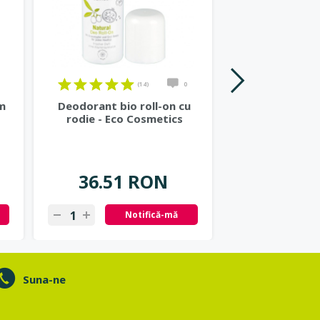
(14)
0
m
Deodorant bio roll-on cu
Crema bio de z
rodie - Eco Cosmetics
papaya - Eco
36.51 RON
52.27
Notifică-mă
N
Suna-ne