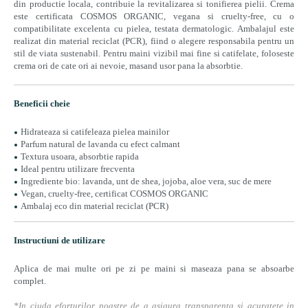
din productie locala, contribuie la revitalizarea si tonifierea pielii. Crema
este certificata COSMOS ORGANIC, vegana si cruelty-free, cu o
compatibilitate excelenta cu pielea, testata dermatologic. Ambalajul este
realizat din material reciclat (PCR), fiind o alegere responsabila pentru un
stil de viata sustenabil. Pentru maini vizibil mai fine si catifelate, foloseste
crema ori de cate ori ai nevoie, masand usor pana la absorbtie.
Beneficii cheie
Hidrateaza si catifeleaza pielea mainilor
Parfum natural de lavanda cu efect calmant
Textura usoara, absorbtie rapida
Ideal pentru utilizare frecventa
Ingrediente bio: lavanda, unt de shea, jojoba, aloe vera, suc de mere
Vegan, cruelty-free, certificat COSMOS ORGANIC
Ambalaj eco din material reciclat (PCR)
Instructiuni de utilizare
Aplica de mai multe ori pe zi pe maini si maseaza pana se absoarbe
complet.
*In ciuda eforturilor noastre de a asigura transparenta si acuratete in