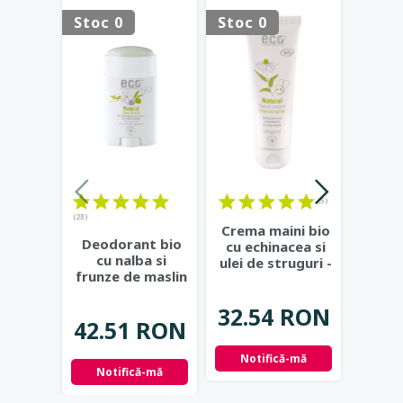
Stoc 0
Stoc 0
Stoc 
(5)
(23)
(18)
Crema maini bio
Deodorant bio
Past
cu echinacea si
cu nalba si
home
ulei de struguri -
frunze de maslin
chim
Eco Cosmetics
...
- Eco Cosmetics
fara 
Cos
32.54 RON
42.51 RON
25.
Notifică-mă
Notifică-mă
Not