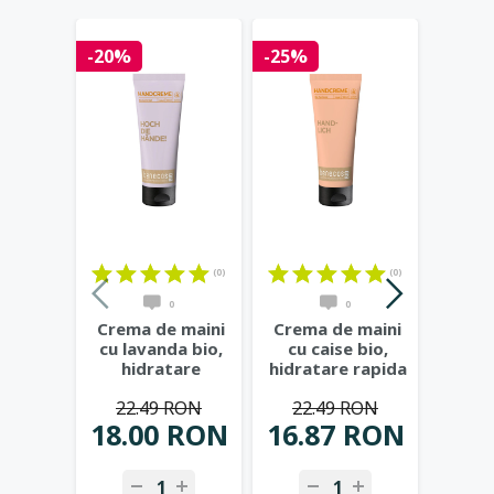
HOT
-20%
-25%
(0)
(0)
0
0
Crema de maini
Crema de maini
MINI
cu lavanda bio,
cu caise bio,
maini
hidratare
hidratare rapida
bio,
calmanta si piele
si piele
cal
22.49 RON
22.49 RON
catifelata,
...
catifelata,
...
18.00 RON
16.87 RON
8.