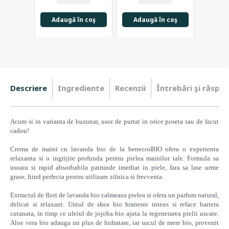
Adaugă în coş
Adaugă în coş
Adau
Descriere
Ingrediente
Recenzii
Întrebări şi răspun
Acum si in varianta de buzunar, usor de purtat in orice poseta sau de facut
cadou!
Crema de maini cu lavanda bio de la benecosBIO ofera o experienta
relaxanta si o ingrijire profunda pentru pielea mainilor tale. Formula sa
usoara si rapid absorbabila patrunde imediat in piele, fara sa lase urme
grase, fiind perfecta pentru utilizare zilnica si frecventa.
Extractul de flori de lavanda bio calmeaza pielea si ofera un parfum natural,
delicat si relaxant. Untul de shea bio hraneste intens si reface bariera
cutanata, in timp ce uleiul de jojoba bio ajuta la regenerarea pielii uscate.
Aloe vera bio adauga un plus de hidratare, iar sucul de mere bio, provenit