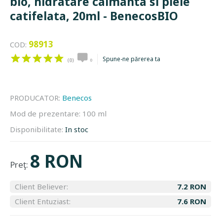
bio, hidratare calmanta si piele
catifelata, 20ml - BenecosBIO
98913
COD:
Spune-ne părerea ta
(0)
0
PRODUCATOR:
Benecos
Mod de prezentare:
100 ml
Disponibilitate:
In stoc
8 RON
Preţ:
Client Believer:
7.2 RON
Client Entuziast:
7.6 RON