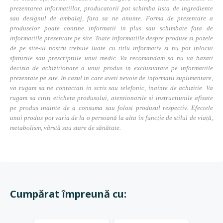
prezentarea informatiilor, producatorii pot schimba lista de ingrediente
sau designul de ambalaj, fara sa ne anunte. Forma de prezentare a
produselor poate contine informatii in plus sau schimbate fata de
informatiile prezentate pe site. Toate informatiile despre produse si pozele
de pe site-ul nostru trebuie luate cu titlu informativ si nu pot inlocui
sfaturile sau prescriptiile unui medic. Va recomandam sa nu va bazati
decizia de achizitionare a unui produs in exclusivitate pe informatiile
prezentate pe site. In cazul in care aveti nevoie de informatii suplimentare,
va rugam sa ne contactati in scris sau telefonic, inainte de achizitie. Va
rugam sa cititi eticheta produsului, atentionarile si instructiunile afisate
pe produs inainte de a consuma sau folosi produsul respectiv. Efectele
unui produs pot varia de la o persoană la alta în funcție de stilul de viață,
metabolism, vârstă sau stare de sănătate.
Cumpărat împreună cu: