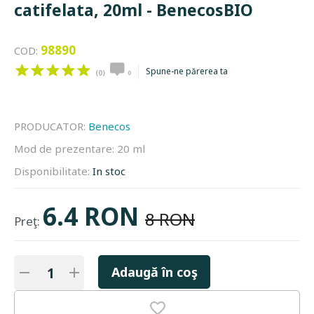
catifelata, 20ml - BenecosBIO
98890
COD:
Spune-ne părerea ta
(0)
0
PRODUCATOR:
Benecos
Mod de prezentare:
20 ml
Disponibilitate:
In stoc
6.4 RON
8 RON
Preţ:
Adaugă în coş