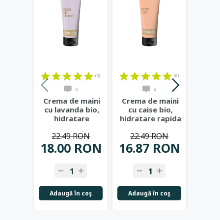
(0)
(0)
0
0
Crema de maini
Crema de maini
MINI
cu lavanda bio,
cu caise bio,
maini
hidratare
hidratare rapida
bio,
calmanta si piele
si piele
cal
22.49 RON
22.49 RON
catifelata,
...
catifelata,
...
18.00 RON
16.87 RON
8.
Adaugă în coş
Adaugă în coş
Adau