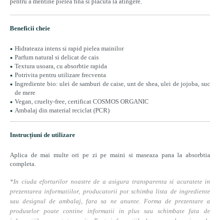
pentru a mentine pielea fina si placuta la atingere.
Beneficii cheie
Hidrateaza intens si rapid pielea mainilor
Parfum natural si delicat de cais
Textura usoara, cu absorbtie rapida
Potrivita pentru utilizare frecventa
Ingrediente bio: ulei de samburi de caise, unt de shea, ulei de jojoba, suc
de mere
Vegan, cruelty-free, certificat COSMOS ORGANIC
Ambalaj din material reciclat (PCR)
Instrucțiuni de utilizare
Aplica de mai multe ori pe zi pe maini si maseaza pana la absorbtia
completa.
*In ciuda eforturilor noastre de a asigura transparenta si acuratete in
prezentarea informatiilor, producatorii pot schimba lista de ingrediente
sau designul de ambalaj, fara sa ne anunte. Forma de prezentare a
produselor poate contine informatii in plus sau schimbate fata de