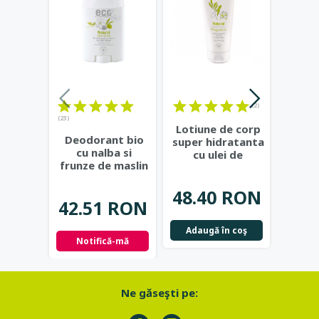
(2)
(23)
Lotiune de corp
Crema
Deodorant bio
super hidratanta
cu ec
cu nalba si
cu ulei de
ulei d
frunze de maslin
masline si rodie
...
Eco C
- Eco Cosmetics
48.40 RON
32.
42.51 RON
Adaugă în coş
Not
Notifică-mă
Ne găseşti pe: