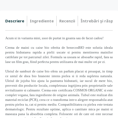
Descriere
Ingrediente
Recenzii
Întrebări şi răspun
Acum si in varianta mini, usor de purtat in geanta sau de facut cadou!
Crema de maini cu caise bio oferita de benecosBIO este solutia ideala
pentru hidratarea rapida a pielii uscate si pentru mentinerea mainilor
catifelate pe tot parcursul zilei. Formula sa usoara se absoarbe rapid, fara sa
lase un film gras, fiind perfecta pentru utilizarea de mai multe ori pe zi.
Uleiul de samburi de caise bio ofera un parfum placut si proaspat, in timp
ce untul de shea bio hraneste intens pielea si ii reda supletea naturala.
Uleiul de jojoba bio ajuta la pastrarea hidratarii, iar sucul de mere bio,
provenit din productie locala, completeaza ingrijirea prin proprietatile sale
revitalizante si calmante. Crema este certificata COSMOS ORGANIC si este
complet vegana, fara ingrediente de origine animala. Tubul este realizat din
material reciclat (PCR), ceea ce o transforma intr-o alegere responsabila atat
pentru pielea ta, cat si pentru mediu. Compatibilitatea cu pielea este testata
dermatologic. Pentru rezultate optime, aplica o cantitate mica pe maini si
maseaza pana la absorbtia completa. Foloseste ori de cate ori este necesar