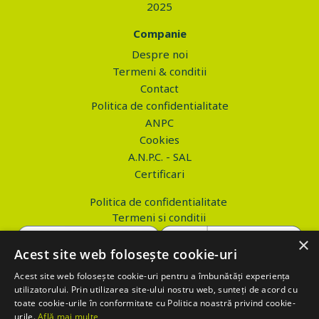
2025
Companie
Despre noi
Termeni & conditii
Contact
Politica de confidentialitate
ANPC
Cookies
A.N.P.C. - SAL
Certificari
Politica de confidentialitate
Termeni si conditii
×
Acest site web folosește cookie-uri
Acest site web folosește cookie-uri pentru a îmbunătăți experiența
Copyright © 2026 PROVA.ro
utilizatorului. Prin utilizarea site-ului nostru web, sunteți de acord cu
toate cookie-urile în conformitate cu Politica noastră privind cookie-
$('.btn_gdpr').click(function() { //alert('test'); var values='';
urile.
Află mai multe