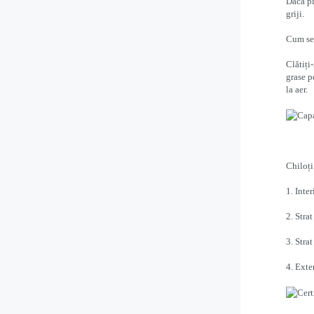
Dacă pi
griji.
Cum se
Clătiți
grase p
la aer.
Chiloți
1. Inte
2. Str
3. Stra
4. Ext