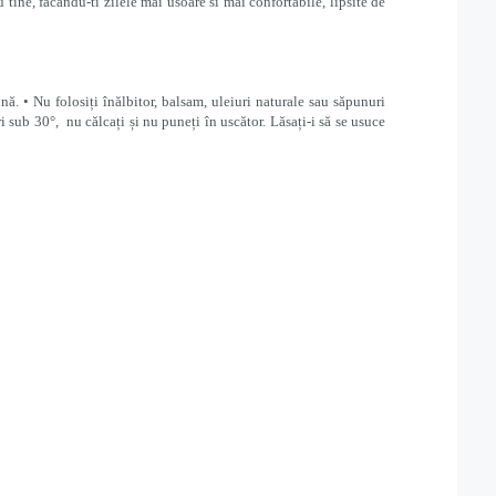
u tine, facandu-ti zilele mai usoare si mai confortabile, lipsite de
ină. • Nu folosiți înălbitor, balsam, uleiuri naturale sau săpunuri
ri sub 30°, nu călcați și nu puneți în uscător. Lăsați-i să se usuce