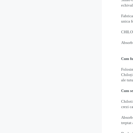
echival
Fabrica
unica f
CHILO
Absorbț
Cum fu
Folosi
Chiloți
ale tut
Cum se
Chiloti
crezi ca
Absorbț
treptat