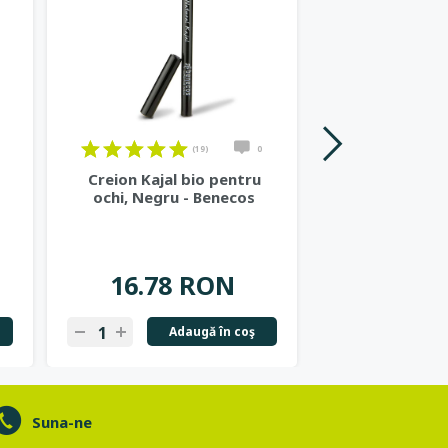
(19)
0
Creion Kajal bio pentru
Ruj de buze bi
ochi, Negru - Benecos
Bene
32.54
16.78 RON
26.03
Adaugă în coş
Ad
Suna-ne