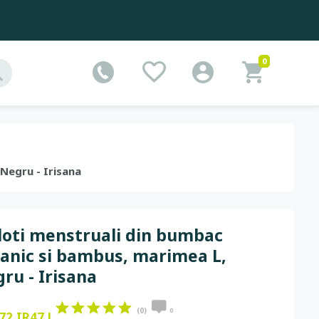
0
 Negru - Irisana
loti menstruali din bumbac
anic si bambus, marimea L,
ru - Irisana
(0)
0
72.IR47.L