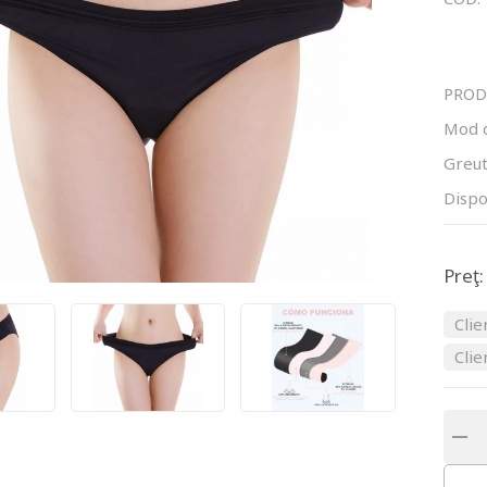
PROD
Mod 
Greut
Dispo
Preţ:
Clie
Clie