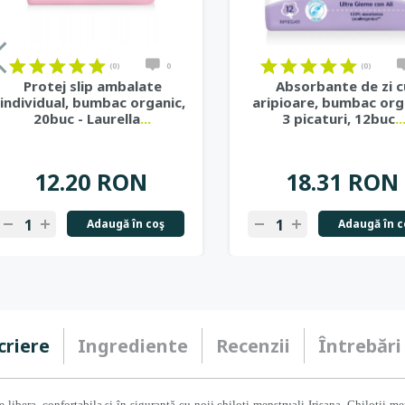
on
on
on
on
on
on
on
on
on
on
on
on
on
on
on
on
on
on
(0)
0
(0)
Protej slip ambalate
Absorbante de zi c
individual, bumbac organic,
aripioare, bumbac org
20buc - Laurella
...
3 picaturi, 12buc
..
12.20 RON
18.31 RON
Adaugă în coş
Adaugă în c
-
+
-
+
criere
Ingrediente
Recenzii
Întrebări
e libera, confortabila și în siguranță cu noii chiloți menstruali Irisana. Chilotii m