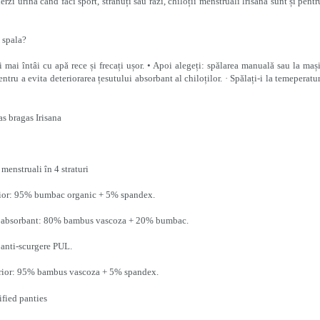
erzi urina când faci sport, strănuți sau râzi, chiloții menstruali lrisana sunt și pentr
 spala?
-i mai întâi cu apă rece și frecați ușor. • Apoi alegeți: spălarea manuală sau la maș
entru a evita deteriorarea țesutului absorbant al chiloților. · Spălați-i la temeperatu
 menstruali în 4 straturi
rior: 95% bumbac organic + 5% spandex.
at absorbant: 80% bambus vascoza + 20% bumbac.
t anti-scurgere PUL.
erior: 95% bambus vascoza + 5% spandex.