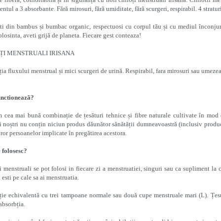
entul a 3 absorbante. Fără mirosuri, fără umiditate, fără scurgeri, respirabil. 4 straturi
ti din bambus și bumbac organic, respectuosi cu corpul tău și cu mediul înconjură
olosinta, aveti grijă de planeta. Fiecare gest conteaza!
ȚI MENSTRUALI IRISANA
ia fluxului menstrual și mici scurgeri de urină. Respirabil, fara mirosuri sau umezea
nctioneazã?
m cea mai bună combinație de țesături tehnice și fibre naturale cultivate în m
i noștri nu conțin niciun produs dăunător sănătății dumneavoastră (inclusiv producți
uror persoanelor implicate în pregătirea acestora.
 folosesc?
i menstruali se pot folosi in fiecare zi a menstruatiei, singuri sau ca supliment la
 esti pe cale sa ai menstruatia.
ie echivalentă cu trei tampoane normale sau două cupe menstruale mari (L). Țesu
 absorbția.