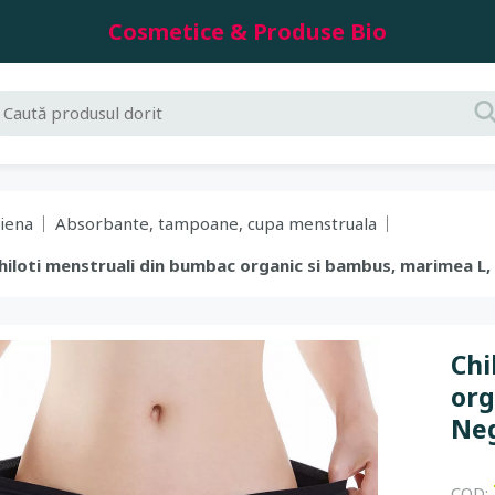
Cosmetice & Produse Bio
giena
Absorbante, tampoane, cupa menstruala
Chiloti menstruali din bumbac organic si bambus, marimea L,
Chi
org
Neg
COD: