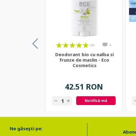
(23)
0
Deodorant bio cu nalba si
frunze de maslin - Eco
Cosmetics
42.51 RON
Notifică-mă
Ne găseşti pe:
Abone