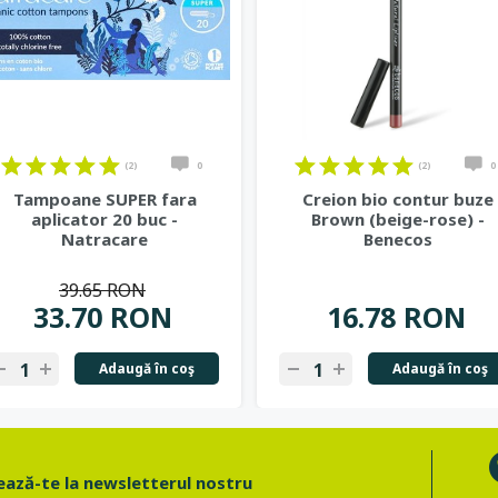
(2)
0
(2)
0
Tampoane SUPER fara
Creion bio contur buze
aplicator 20 buc -
Brown (beige-rose) -
Natracare
Benecos
39.65 RON
33.70 RON
16.78 RON
Adaugă în coş
Adaugă în coş
ază-te la newsletterul nostru