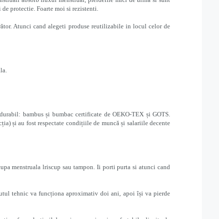
 de protectie. Foarte moi si rezistenti.
tor. Atunci cand alegeti produse reutilizabile in locul celor de
la.
od durabil: bambus și bumbac certificate de OEKO-TEX și GOTS.
a) și au fost respectate condițiile de muncă și salariile decente
 cupa menstruala lriscup sau tampon. Ii porti purta si atunci cand
tul tehnic va funcționa aproximativ doi ani, apoi își va pierde