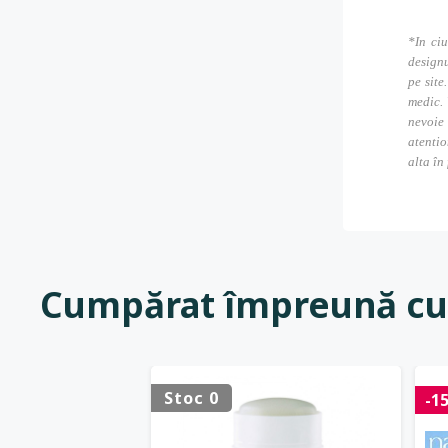
*In ciu
designu
pe site
medic. 
nevoie
atentio
alta în
Cumpărat împreună cu
Stoc 0
-1