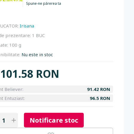
Spune-ne părerea ta
UCATOR:
Irisana
de prezentare:
1 BUC
ate:
100 g
nibilitate:
Nu este in stoc
101.58 RON
nt Believer:
91.42 RON
nt Entuziast:
96.5 RON
Notificare stoc